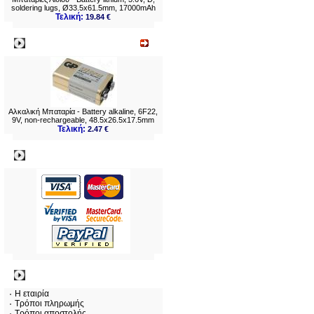
soldering lugs, Ø33.5x61.5mm, 17000mAh
Τελική:
19.84 €
Νεο
Αλκαλική Μπαταρία - Battery alkaline, 6F22,
9V, non-rechargeable, 48.5x26.5x17.5mm
Τελική:
2.47 €
Πληρωμες
Πληροφορίες
Η εταιρία
Τρόποι πληρωμής
Τρόποι αποστολής