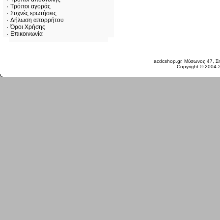
Τρόποι αγοράς
Συχνές ερωτήσεις
Δήλωση απορρήτου
Όροι Χρήσης
Επικοινωνία
Σάββατο 08 Αυγ, 2026
acdcshop.gr, Μύσωνος 47, Ση
Copyright © 2004-