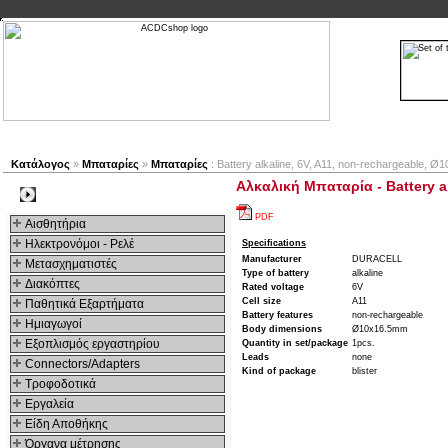
Νέα προϊόντα
Πλοηγός
Εταιρία
Λογαριασμός
Κατάλογος
»
Μπαταρίες
»
Μπαταρίες
: Battery alkaline, 6V, A11, non-rechargeable, 
Αλκαλική Μπαταρία - Battery a
Kατηγοριες
PDF
Αισθητήρια
Ηλεκτρονόμοι - Ρελέ
Specifications
Manufacturer
DURACELL
Μετασχηματιστές
Type of battery
alkaline
Διακόπτες
Rated voltage
6V
Cell size
A11
Παθητικά Εξαρτήματα
Battery features
non-rechargeable
Hμιαγωγοί
Body dimensions
Ø10x16.5mm
Εξοπλισμός εργαστηρίου
Quantity in set/package
1pcs.
Leads
none
Connectors/Adapters
Kind of package
blister
Τροφοδοτικά
Εργαλεία
Είδη Αποθήκης
Όργανα μέτρησης