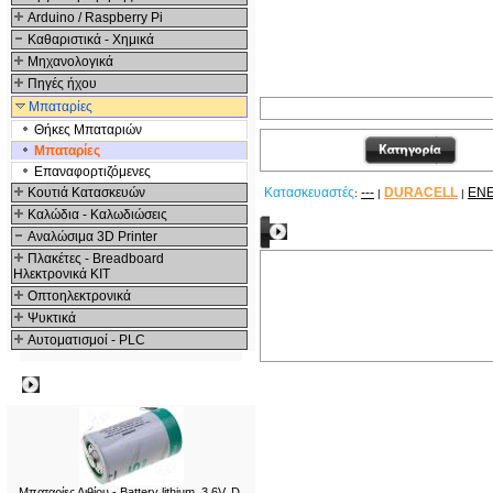
Arduino / Raspberry Pi
Καθαριστικά - Χημικά
Μηχανολογικά
Πηγές ήχου
Μπαταρίες
Θήκες Μπαταριών
Μπαταρίες
Επαναφορτιζόμενες
Κουτιά Κατασκευών
Κατασκευαστές
---
DURACELL
EN
:
|
|
Καλώδια - Καλωδιώσεις
Σχετικά Προϊόντα
Αναλώσιμα 3D Printer
Πλακέτες - Breadboard
Ηλεκτρονικά ΚΙΤ
Οπτοηλεκτρονικά
Ψυκτικά
Αυτοματισμοί - PLC
Δημοφιλή
Μπαταρίες Λιθίου - Battery lithium, 3.6V, D,