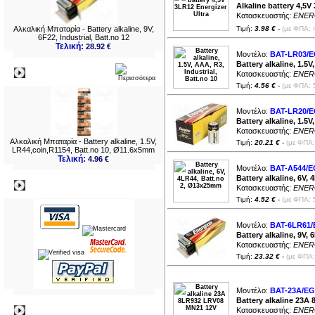
3LR12 (
2
)
Alkaline battery 4,5V
4LR44 (
2
)
4LR61 (
1
)
Κατασκευαστής:
ENER
6F22 (
5
)
Αλκαλική Μπαταρία - Battery alkaline, 9V,
6LR61 (
2
)
Τιμή:
3.98 €
-
(με ΦΠΑ: 
8LR932 (
3
)
6F22, Industrial, Batt.no 12
8LR50 (
2
)
Τελική:
28.92 €
23A (
3
)
Μοντέλο:
BAT-LR03/E
27A (
2
)
14505 (
1
)
Battery alkaline, 1.5V
Νεο
Κατασκευαστής:
ENER
Τιμή:
4.56 €
-
(με ΦΠΑ: 
Μοντέλο:
BAT-LR20/E
Battery alkaline, 1.5V,
Κατασκευαστής:
ENER
Αλκαλική Μπαταρία - Battery alkaline, 1.5V,
Τιμή:
20.21 €
-
(με ΦΠΑ:
LR44,coin,R1154, Batt.no 10, Ø11.6x5mm
Τελική:
4.96 €
Μοντέλο:
BAT-A544/E
Battery alkaline, 6V
Πληρωμες
Κατασκευαστής:
ENER
Τιμή:
4.52 €
-
(με ΦΠΑ: 
Μοντέλο:
BAT-6LR61/
Battery alkaline, 9V, 
Κατασκευαστής:
ENER
Τιμή:
23.32 €
-
(με ΦΠΑ:
Μοντέλο:
BAT-23A/EG
Battery alkaline 23
Πληροφορίες
Κατασκευαστής:
ENER