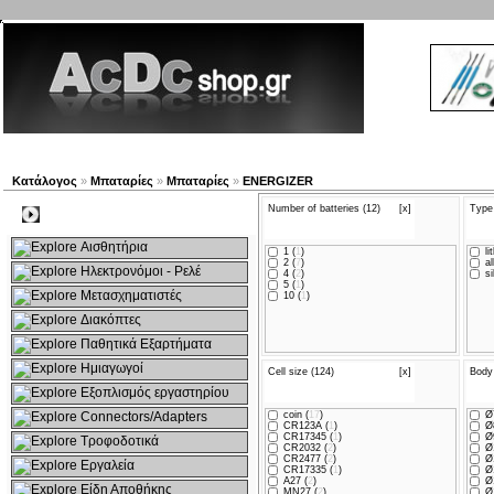
Νέα προϊόντα
Πλοηγός
Εταιρία
Λογαριασμός
Κατάλογος
»
Μπαταρίες
»
Μπαταρίες
»
ENERGIZER
Number of batteries (12)
[x]
Type 
Kατηγοριες
Αισθητήρια
1 (
1
)
li
2 (
7
)
al
Ηλεκτρονόμοι - Ρελέ
4 (
2
)
si
5 (
1
)
Μετασχηματιστές
10 (
1
)
Διακόπτες
Παθητικά Εξαρτήματα
Hμιαγωγοί
Cell size (124)
[x]
Body
Εξοπλισμός εργαστηρίου
Connectors/Adapters
coin (
17
)
Ø7
CR123A (
1
)
Ø
CR17345 (
1
)
Ø9
Τροφοδοτικά
CR2032 (
2
)
Ø1
CR2477 (
2
)
Ø
Εργαλεία
CR17335 (
1
)
Ø
A27 (
2
)
Ø1
Είδη Αποθήκης
MN27 (
2
)
Ø1