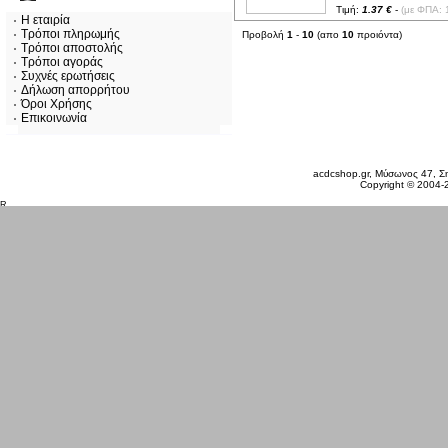
Τιμή:
1.37 €
-
(με ΦΠΑ: 
Η εταιρία
Τρόποι πληρωμής
Προβολή
1
-
10
(απο
10
προιόντα)
Τρόποι αποστολής
Τρόποι αγοράς
Συχνές ερωτήσεις
Δήλωση απορρήτου
Όροι Χρήσης
Επικοινωνία
Παρασκευή 07 Αυγ, 2026
acdcshop.gr, Μύσωνος 47, Ση
Copyright © 2004-