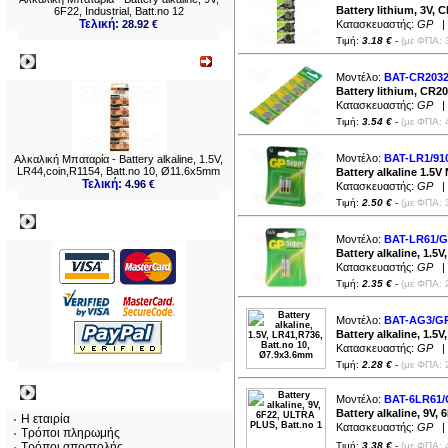
3LR12 (
2
)
Battery lithium, 3V,
6F22, Industrial, Batt.no 12
4LR44 (
2
)
4LR61 (
1
)
Τελική:
28.92 €
Κατασκευαστής:
GP
| 
6F22 (
5
)
6LR61 (
2
)
Τιμή:
3.18 €
-
(με ΦΠΑ: 
8LR932 (
3
)
Νεο
8LR50 (
2
)
23A (
3
)
Μοντέλο:
BAT-CR2032
27A (
2
)
14505 (
1
)
Battery lithium, CR2
Κατασκευαστής:
GP
| 
Τιμή:
3.54 €
-
(με ΦΠΑ: 
Μοντέλο:
BAT-LR1/91
Αλκαλική Μπαταρία - Battery alkaline, 1.5V,
LR44,coin,R1154, Batt.no 10, Ø11.6x5mm
Battery alkaline 1.5V 
Τελική:
4.96 €
Κατασκευαστής:
GP
| 
Τιμή:
2.50 €
-
(με ΦΠΑ: 
Πληρωμες
Μοντέλο:
BAT-LR61/G
Battery alkaline, 1.5
Κατασκευαστής:
GP
| 
Τιμή:
2.35 €
-
(με ΦΠΑ: 
Μοντέλο:
BAT-AG3/G
Battery alkaline, 1.5
Κατασκευαστής:
GP
| 
Τιμή:
2.28 €
-
(με ΦΠΑ: 
Πληροφορίες
Μοντέλο:
BAT-6LR61/
Battery alkaline, 9V,
Η εταιρία
Κατασκευαστής:
GP
| 
Τρόποι πληρωμής
Τρόποι αποστολής
Τιμή:
3.38 €
-
(με ΦΠΑ: 