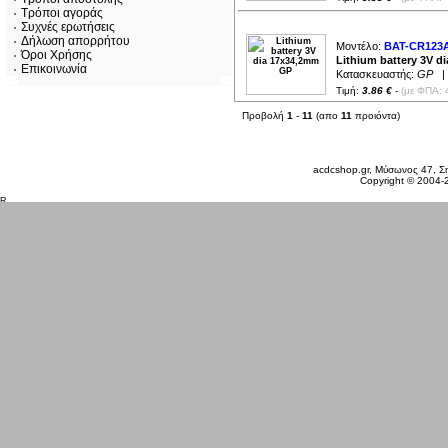
Τρόποι αγοράς
Συχνές ερωτήσεις
Δήλωση απορρήτου
Μοντέλο:
BAT-CR123
Όροι Χρήσης
Lithium battery 3V 
Επικοινωνία
Κατασκευαστής:
GP
| 
Τιμή:
3.86 €
-
(με ΦΠΑ: 
Προβολή
1
-
11
(απο
11
προιόντα)
Πέμπτη 06 Αυγ, 2026
acdcshop.gr, Μύσωνος 47, Ση
Copyright © 2004-