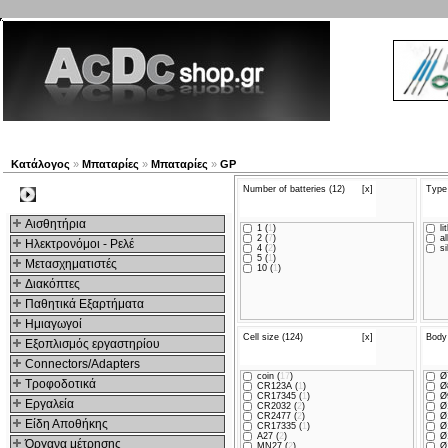
Νέα προϊόντα
Πλοηγός
Εταιρία
Λογαριασμός
Κατάλογος
»
Μπαταρίες
»
Μπαταρίες
»
GP
Number of batteries (12)
[x]
Type 
Kατηγοριες
Αισθητήρια
1 (
1
)
li
2 (
7
)
al
Ηλεκτρονόμοι - Ρελέ
4 (
2
)
si
5 (
1
)
Μετασχηματιστές
10 (
1
)
Διακόπτες
Παθητικά Εξαρτήματα
Hμιαγωγοί
Cell size (124)
[x]
Body
Εξοπλισμός εργαστηρίου
Connectors/Adapters
coin (
17
)
Ø7
Τροφοδοτικά
CR123A (
1
)
Ø
CR17345 (
1
)
Ø9
Εργαλεία
CR2032 (
2
)
Ø1
CR2477 (
2
)
Ø
Είδη Αποθήκης
CR17335 (
1
)
Ø
A27 (
2
)
Ø1
Όργανα μέτρησης
MN27 (
2
)
Ø1