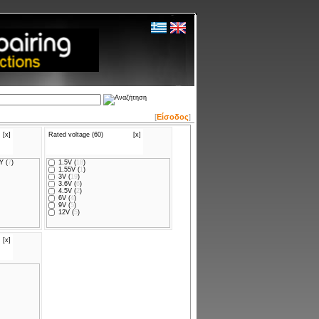
[
Είσοδος
]
[x]
Rated voltage (60)
[x]
 (
7
)
1.5V (
18
)
1.55V (
1
)
3V (
19
)
3.6V (
6
)
4.5V (
2
)
6V (
4
)
9V (
5
)
12V (
5
)
[x]