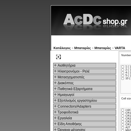
Νέα προϊόντα
Πλοηγός
Ε
Κατάλογος
»
Μπαταρίες
»
Μπαταρίες
»
VARTA
Number 
Kατηγοριες
Αισθητήρια
1 (
1
)
2 (
7
)
Ηλεκτρονόμοι - Ρελέ
4 (
2
)
5 (
1
)
Μετασχηματιστές
10 (
Διακόπτες
Παθητικά Εξαρτήματα
Hμιαγωγοί
Cell siz
Εξοπλισμός εργαστηρίου
Connectors/Adapters
coin 
Τροφοδοτικά
CR12
CR17
Εργαλεία
CR20
CR24
Είδη Αποθήκης
CR17
A27 
Όργανα μέτρησης
MN2