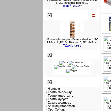
3LR1
6F22, Industrial, Batt.no 12
4LR4
4LR6
Τελική:
28.92 €
6F22
6LR6
8LR9
Νεο
8LR5
23A 
27A 
1450
Αλκαλική Μπαταρία - Battery alkaline, 1.5V,
LR44,coin,R1154, Batt.no 10, Ø11.6x5mm
Τελική:
4.96 €
Πληρωμες
Πληροφορίες
Η εταιρία
Τρόποι πληρωμής
Τρόποι αποστολής
Τρόποι αγοράς
Συχνές ερωτήσεις
Δήλωση απορρήτου
Όροι Χρήσης