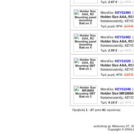
Τιμή:
2.67 €
-
(με ΦΠΑ: 
Μοντέλο:
KEYS2484
|
Holder Size AAA, R3
Κατασκευαστής:
KEYS
2.74 €
Τιμή χωρίς ΦΠΑ
Μοντέλο:
KEYS2482
|
Holder Size AAA, R3
Κατασκευαστής:
KEYS
Τιμή:
2.55 €
-
(με ΦΠΑ: 
Μοντέλο:
KEYS1020
|
Holder Size AAA, R3
Κατασκευαστής:
KEYS
2.97 €
Τιμή χωρίς ΦΠΑ
Μοντέλο:
KEYS1048
|
Holder Size MR18650
Κατασκευαστής:
KEYS
Τιμή:
9.14 €
-
(με ΦΠΑ: 
Προβολή
1
-
27
(απο
81
προιόντα)
Σάββατο 08 Αυγ, 2026
acdcshop.gr, Μύσωνος 47, Ση
Copyright © 2004-