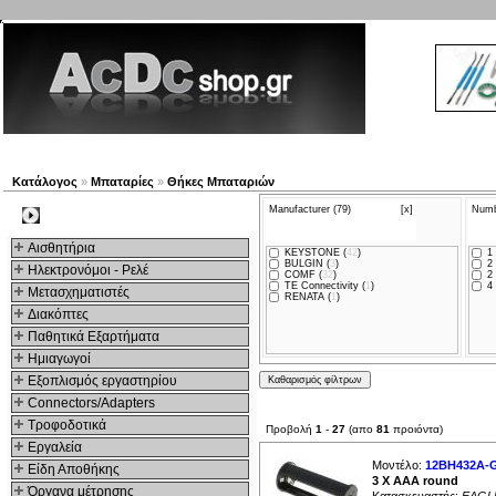
Νέα προϊόντα
Πλοηγός
Εταιρία
Λογαριασμός
Κατάλογος
»
Μπαταρίες
»
Θήκες Μπαταριών
Manufacturer (79)
[x]
Numbe
Kατηγοριες
Αισθητήρια
KEYSTONE (
42
)
1 
BULGIN (
3
)
2 
Ηλεκτρονόμοι - Ρελέ
COMF (
32
)
2 
TE Connectivity (
1
)
4 
Μετασχηματιστές
RENATA (
1
)
Διακόπτες
Παθητικά Εξαρτήματα
Hμιαγωγοί
Εξοπλισμός εργαστηρίου
Connectors/Adapters
Τροφοδοτικά
Προβολή
1
-
27
(απο
81
προιόντα)
Εργαλεία
Μοντέλο:
12BH432A-
Είδη Αποθήκης
3 X AAA round
Όργανα μέτρησης