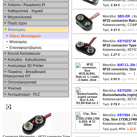
Κατασκευαστής:
EAGLE
Arduino / Raspberry Pi
Τιμή:
2.34 €
-
(με ΦΠΑ: 
Καθαριστικά - Χημικά
Μοντέλο:
SBS-ER
| Κ
Μηχανολογικά
6F22 connector Batt
Πηγές ήχου
Κατασκευαστής:
COM
Μπαταρίες
Τιμή:
0.37 €
-
(με ΦΠΑ: 
Θήκες Μπαταριών
Μοντέλο:
KEYS237-M
Μπαταρίες
6F22 connector Type t
Επαναφορτιζόμενες
Κατασκευαστής:
KEYS
Κουτιά Κατασκευών
Τιμή:
1.27 €
-
(με ΦΠΑ: 
Καλώδια - Καλωδιώσεις
Μοντέλο:
BAT.CL.SN-
Αναλώσιμα 3D Printer
6F22 connector, Size 
Πλακέτες - Breadboard
Κατασκευαστής:
---
| Δ
Ηλεκτρονικά ΚΙΤ
Τιμή:
0.52 €
-
(με ΦΠΑ: 
Οπτοηλεκτρονικά
Ψυκτικά
Μοντέλο:
KEYS291
| 
Αυτοματισμοί - PLC
Button/lamella (right
Κατασκευαστής:
KEYS
Τιμή:
0.76 €
-
(με ΦΠΑ: 
Δημοφιλή
Μοντέλο:
KEYS54
| Κ
Clip, Size 17335,174
Κατασκευαστής:
KEYS
1.11 €
Τιμή χωρίς ΦΠΑ
Connector Μπαταρίας - 6F22 connector Type