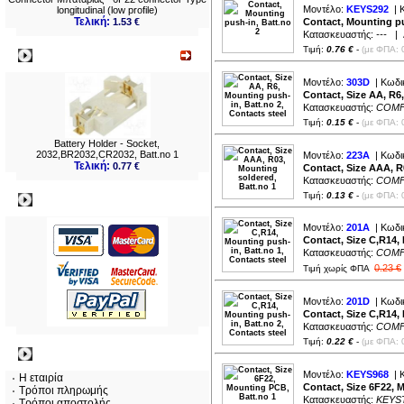
Μοντέλο:
KEYS292
| 
longitudinal (low profile)
Τελική:
1.53 €
Contact, Mounting pu
Κατασκευαστής:
---
| Δ
Τιμή:
0.76 €
-
(με ΦΠΑ: 
Νεο
Μοντέλο:
303D
| Κωδι
Contact, Size AA, R6,
Κατασκευαστής:
COM
Τιμή:
0.15 €
-
(με ΦΠΑ: 
Battery Holder - Socket,
2032,BR2032,CR2032, Batt.no 1
Μοντέλο:
223A
| Κωδι
Τελική:
0.77 €
Contact, Size AAA, R
Κατασκευαστής:
COM
Τιμή:
0.13 €
-
(με ΦΠΑ: 
Πληρωμες
Μοντέλο:
201A
| Κωδι
Contact, Size C,R14, 
Κατασκευαστής:
COM
0.23 €
Τιμή χωρίς ΦΠΑ
Μοντέλο:
201D
| Κωδι
Contact, Size C,R14, 
Κατασκευαστής:
COM
Τιμή:
0.22 €
-
(με ΦΠΑ: 
Πληροφορίες
Μοντέλο:
KEYS968
| 
Η εταιρία
Contact, Size 6F22, 
Τρόποι πληρωμής
Κατασκευαστής:
KEYS
Τρόποι αποστολής