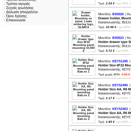
Τρόποι αγοράς
Τιμή:
2.24 €
-
(με ΦΠΑ: 
Συχνές ερωτήσεις
Δήλωση απορρήτου
Μοντέλο:
BX0026
| Κω
Όροι Χρήσης
Drawer holder, Mount
Επικοινωνία
Κατασκευαστής:
BULG
Τιμή:
10.96 €
-
(με ΦΠΑ:
Μοντέλο:
BX0023
| Κω
Holder drawer type 
Κατασκευαστής:
BULG
Τιμή:
5.72 €
-
(με ΦΠΑ: 
Μοντέλο:
KEYS1295
|
Holder Size 6F22 Mou
Κατασκευαστής:
KEYS
3.05 €
Τιμή χωρίς ΦΠΑ
Μοντέλο:
KEYS2490
|
Holder Size AA, R6 M
Κατασκευαστής:
KEYS
Τιμή:
2.17 €
-
(με ΦΠΑ: 
Μοντέλο:
KEYS2463
|
Holder Size AA, R6 M
Κατασκευαστής:
KEYS
Τιμή:
1.85 €
-
(με ΦΠΑ: 