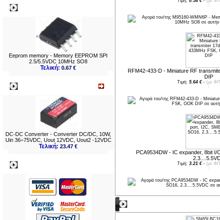
Τιμή:
0.54 €
-
(με ΦΠ
Δημοφιλή
Eeprom memory - Memory EEPROM SPI
2.5/5.5VDC 10MHz SO8
Τελική:
0.67 €
RFM42-433-D - Miniature RF transm
DIP
Τιμή:
5.64 €
-
(με ΦΠ
Νεο
DC-DC Converter - Converter DC/DC, 10W,
Uin 36÷75VDC, Uout 12VDC, Uout2 -12VDC
Τελική:
23.47 €
PCA9534DW - IC expander, 8bit I/
2.3....5.5V
Πληρωμες
Τιμή:
3.21 €
-
(με ΦΠ
Νέες παραλαβές