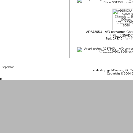
ADS7805U - A/D converter, Chan
4.75....5.25VD
Τιμή:
59.87 €
-
(με ΦΠ
Παρασκευή 07 Αυγ, 2026
acdcshop.gr, Μύσωνος 47, Ση
Copyright © 2004-