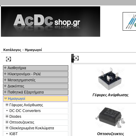
Νέα προϊόντα
Πλοηγός
Εταιρία
Λογαριασμός
Κατάλογος
»
Hμιαγωγοί
Kατηγορίες
Kατηγοριες
Αισθητήρια
Ηλεκτρονόμοι - Ρελέ
Μετασχηματιστές
Διακόπτες
Παθητικά Εξαρτήματα
Γέφυρες Ανόρθωσης
Hμιαγωγοί
Γέφυρες Ανόρθωσης
DC-DC Converters
Diodes
Οπτοσυζευκτες
Ολοκληρωμένα Κυκλώματα
IGBT
Οπτοσυζευκτες