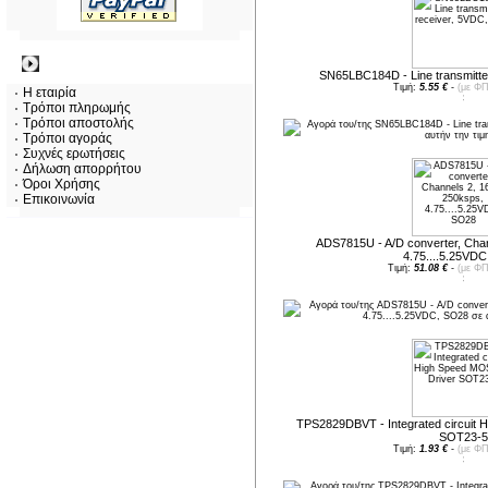
Πληροφορίες
SN65LBC184D - Line transmitte
Τιμή:
5.55 €
-
(με ΦΠ
Η εταιρία
Τρόποι πληρωμής
Τρόποι αποστολής
Τρόποι αγοράς
Συχνές ερωτήσεις
Δήλωση απορρήτου
Όροι Χρήσης
Επικοινωνία
ADS7815U - A/D converter, Chan
4.75....5.25VD
Τιμή:
51.08 €
-
(με ΦΠ
TPS2829DBVT - Integrated circuit
SOT23-5
Τιμή:
1.93 €
-
(με ΦΠ