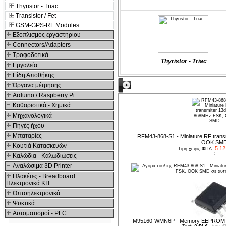
Thyristor - Triac
Transistor / Fet
GSM-GPS-RF Modules
Εξοπλισμός εργαστηρίου
Connectors/Adapters
Τροφοδοτικά
Thyristor - Triac
Εργαλεία
Είδη Αποθήκης
Προτεινόμενα προϊόντα
Όργανα μέτρησης
Arduino / Raspberry Pi
Καθαριστικά - Χημικά
Μηχανολογικά
Πηγές ήχου
Μπαταρίες
RFM43-868-S1 - Miniature RF tran
OOK SM
Κουτιά Κατασκευών
5.12
Τιμή χωρίς ΦΠΑ
Καλώδια - Καλωδιώσεις
Αναλώσιμα 3D Printer
Πλακέτες - Breadboard
Ηλεκτρονικά ΚΙΤ
Οπτοηλεκτρονικά
Ψυκτικά
Αυτοματισμοί - PLC
M95160-WMN6P - Memory EEPROM S