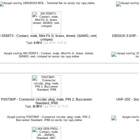
-5558T3 - Contact, male, Mini-Fit Jr, brass, tinned, 16AWG, reel,
15EDGK-3.5/4P - P
crimped
Τιμή:
0.04 €
-
(με ΦΠΑ: 0.05 €)
Νέες παραλαβές
PX0736/P - Connector circular, plug, male, PIN 2, Buccaneer
UHF-202 - Sock
Standard, IP68
Τιμή:
11.89 €
-
(με ΦΠΑ: 14.75 €)