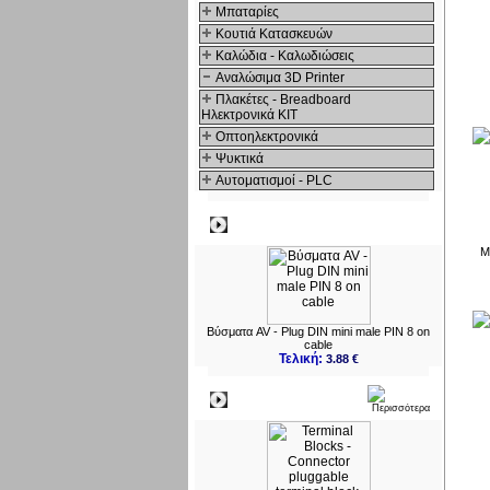
Μπαταρίες
Κουτιά Κατασκευών
Καλώδια - Καλωδιώσεις
Αναλώσιμα 3D Printer
Πλακέτες - Breadboard
Ηλεκτρονικά ΚΙΤ
Οπτοηλεκτρονικά
Ψυκτικά
Αυτοματισμοί - PLC
Δημοφιλή
M
Βύσματα AV - Plug DIN mini male PIN 8 on
cable
Τελική:
3.88 €
Νεο