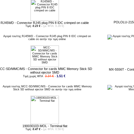
POLOLU-2158 
RJ45WD - Connector RJ45 plug PIN 8 IDC crimped on cable
Τιμή:
0.23 €
-
(με ΦΠΑ: 0.29 €)
CC-SD/MMC/MS - Connector for cards MMC Memory Stick SD
MX-5556T - Conta
without ejector SMD
3.34 €
1.51 €
Τιμή χωρίς ΦΠΑ
-
190030103-MOL - Terminal flat
Τιμή:
0.47 €
-
(με ΦΠΑ: 0.59 €)