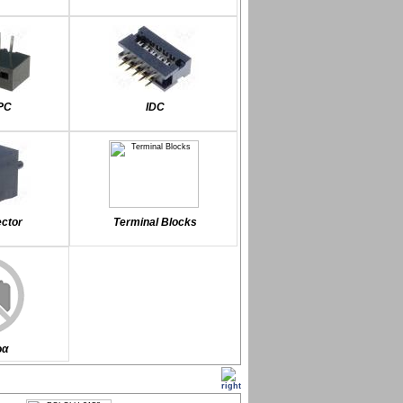
FPC
IDC
ctor
Terminal Blocks
ρα