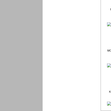
MC1
K