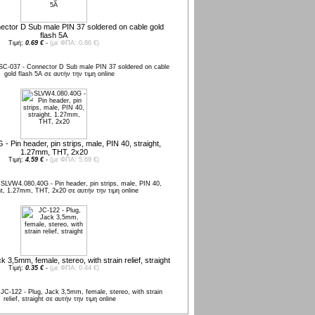
ctor D Sub male PIN 37 soldered on cable gold
flash 5A
Τιμή:
0.69 €
-
(με ΦΠΑ: 0.86 €)
 Pin header, pin strips, male, PIN 40, straight,
1.27mm, THT, 2x20
Τιμή:
4.59 €
-
(με ΦΠΑ: 5.69 €)
 3,5mm, female, stereo, with strain relief, straight
Τιμή:
0.35 €
-
(με ΦΠΑ: 0.44 €)