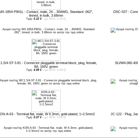
MX-1854-P901L - Contact, male, 24....30AWG, Standard .062",
DSC-037 - Conne
tinned, in bulk, 3.68mm
Τιμή:
0.22 €
-
(με ΦΠΑ: 0.28 €)
.5/4-ST-3.81 - Connector pluggable terminal block, plug, female,
SLVW4.080.40G -
8A, 160V, green
Τιμή:
4.89 €
-
(με ΦΠΑ: 6.06 €)
ON-A-63 - Terminal flat, male, W 6.3mm, gold-plated, 1÷2.5mm2
JC-122 - Plug, Jack
Τιμή:
0.07 €
-
(με ΦΠΑ: 0.09 €)