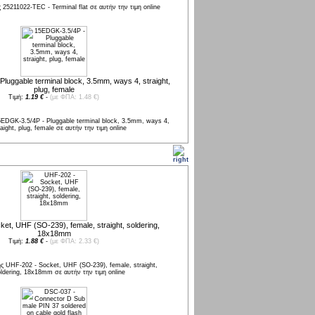
luggable terminal block, 3.5mm, ways 4, straight,
plug, female
Τιμή:
1.19 €
-
(με ΦΠΑ: 1.48 €)
et, UHF (SO-239), female, straight, soldering,
18x18mm
Τιμή:
1.88 €
-
(με ΦΠΑ: 2.33 €)