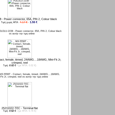
- Power connector, 65A, PIN 2, Colour black
4.17 €
1.55 €
Τιμή χωρίς ΦΠΑ
-
ct, female, tinned, 24AWG....18AWG, Mini-Fit Jr,
crimped, reel
Τιμή:
0.02 €
-
(με ΦΠΑ: 0.02 €)
25211022-TEC - Terminal flat
Τιμή:
0.62 €
-
(με ΦΠΑ: 0.76 €)