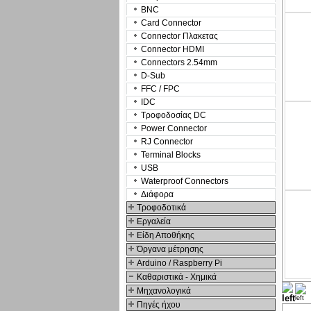
BNC
Card Connector
Connector Πλακετας
Connector HDMI
Connectors 2.54mm
D-Sub
FFC / FPC
IDC
Τροφοδοσίας DC
Power Connector
RJ Connector
Terminal Blocks
USB
Waterproof Connectors
Διάφορα
Τροφοδοτικά
Εργαλεία
Είδη Αποθήκης
Όργανα μέτρησης
Arduino / Raspberry Pi
Καθαριστικά - Χημικά
Μηχανολογικά
Πηγές ήχου