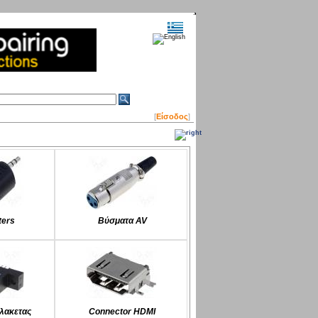
[
Είσοδος
]
ters
Βύσματα AV
λακετας
Connector HDMI