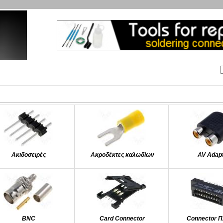
Αναζήτηση:
Εταιρία
Λογαριασμός
Καλάθι
Επικοινωνία
Kατηγορίες
Ακιδοσειρές
Ακροδέκτες καλωδίων
AV Adap
BNC
Card Connector
Connector Π