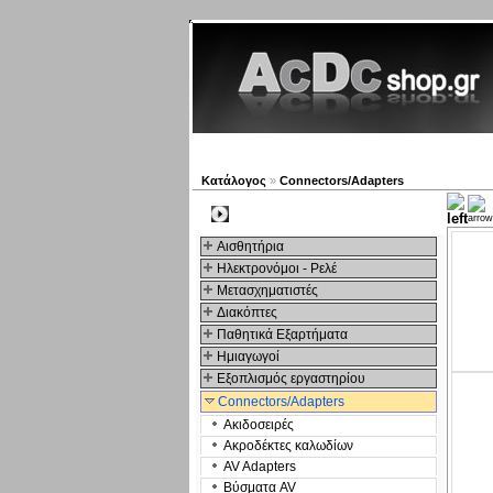
Νέα προϊόντα
Πλοηγός
Κατάλογος
»
Connectors/Adapters
Kατηγοριες
Αισθητήρια
Ηλεκτρονόμοι - Ρελέ
Μετασχηματιστές
Διακόπτες
Παθητικά Εξαρτήματα
Hμιαγωγοί
Εξοπλισμός εργαστηρίου
Connectors/Adapters
Ακιδοσειρές
Ακροδέκτες καλωδίων
AV Adapters
Βύσματα AV