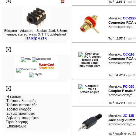
Νεο
Τιμή:
1.55 €
-
(με Φ
Μοντέλο:
CC-222
Connector RCA so
Κατασκευαστής:
--
Βύσματα - Adaptors - Socket, Jack 3,5mm,
female, stereo, ways 3, THT, gold-plated
Τελική:
4.21 €
Τιμή:
1.55 €
-
(με Φ
Πληρωμες
Μοντέλο:
CC-116
|
Connector RCA s
Κατασκευαστής:
--
Τιμή:
0.49 €
-
(με Φ
Μοντέλο:
FC-020
|
Πληροφορίες
Coupler F male F
Κατασκευαστής:
--
Η εταιρία
Τρόποι πληρωμής
Τιμή:
0.70 €
-
(με Φ
Τρόποι αποστολής
Τρόποι αγοράς
Συχνές ερωτήσεις
Μοντέλο:
JC-135
|
Δήλωση απορρήτου
Jack plug 2,5mm
Όροι Χρήσης
Κατασκευαστής:
--
Επικοινωνία
2.
Τιμή χωρίς ΦΠΑ