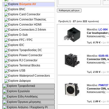
Βύσματα AV
BNC
Card Connector
Connector Πλακετας
Προβολή
1
-
27
(απο
222
προιόντα)
Connector HDMI
Connectors 2.54mm
Μοντέλο:
LC-004
|
Car loudspeaker
D-Sub
Κατασκευαστής:
--
FFC / FPC
Τιμή:
0.70 €
-
(με Φ
IDC
Τροφοδοσίας DC
Power Connector
Μοντέλο:
0105-05
Connector DIN, so
RJ Connector
Κατασκευαστής:
--
Terminal Blocks
USB
Τιμή:
2.53 €
-
(με Φ
Waterproof Connectors
Διάφορα
Μοντέλο:
FM6727
Τροφοδοτικά
Connector DIN, so
Εργαλεία
Κατασκευαστής:
--
Είδη Αποθήκης
Τιμή:
1.89 €
-
(με Φ
Όργανα μέτρησης
Arduino / Raspberry Pi