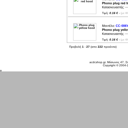
Phono plug red 
Κατασκευαστής:
--
Τιμή:
0.16 €
-
(με Φ
Μοντέλο:
CC-006
Phono plug yell
Κατασκευαστής:
--
Τιμή:
0.16 €
-
(με Φ
Προβολή
1
-
27
(απο
222
προιόντα)
Σάββατο 08 Αυγ, 2026
acdcshop.gr, Μύσωνος 47, Ση
Copyright © 2004-