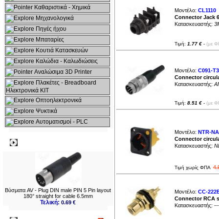
Καθαριστικά - Χημικά
Μοντέλο:
CL1110
|
Connector Jack 6
Μηχανολογικά
Κατασκευαστής:
3
Πηγές ήχου
Μπαταρίες
Τιμή:
1.77 €
-
(με Φ
Κουτιά Κατασκευών
Καλώδια - Καλωδιώσεις
Μοντέλο:
C091-T3
Αναλώσιμα 3D Printer
Connector circula
Πλακέτες - Breadboard
Κατασκευαστής:
A
Ηλεκτρονικά ΚΙΤ
Οπτοηλεκτρονικά
Τιμή:
8.51 €
-
(με Φ
Ψυκτικά
Αυτοματισμοί - PLC
Μοντέλο:
NTR-NA
Connector circul
Δημοφιλή
Κατασκευαστής:
N
4.
Τιμή χωρίς ΦΠΑ
Βύσματα AV - Plug DIN male PIN 5 Pin layout
Μοντέλο:
CC-222
180° straight for cable 6.5mm
Connector RCA so
Τελική:
0.69 €
Κατασκευαστής:
--