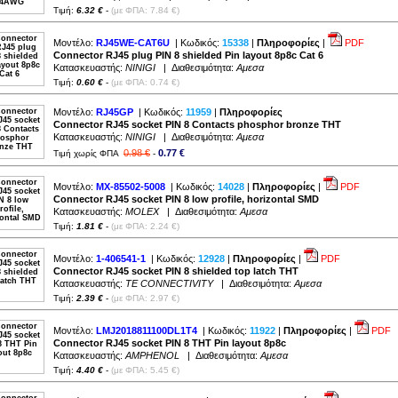
Τιμή:
6.32 €
-
(με ΦΠΑ: 7.84 €)
Μοντέλο:
RJ45WE-CAT6U
| Κωδικός:
15338
|
Πληροφορίες
|
PDF
Connector RJ45 plug PIN 8 shielded Pin layout 8p8c Cat 6
Κατασκευαστής:
NINIGI
| Διαθεσιμότητα:
Αμεσα
Τιμή:
0.60 €
-
(με ΦΠΑ: 0.74 €)
Μοντέλο:
RJ45GP
| Κωδικός:
11959
|
Πληροφορίες
Connector RJ45 socket PIN 8 Contacts phosphor bronze THT
Κατασκευαστής:
NINIGI
| Διαθεσιμότητα:
Αμεσα
0.98 €
0.77 €
Τιμή χωρίς ΦΠΑ
-
Μοντέλο:
MX-85502-5008
| Κωδικός:
14028
|
Πληροφορίες
|
PDF
Connector RJ45 socket PIN 8 low profile, horizontal SMD
Κατασκευαστής:
MOLEX
| Διαθεσιμότητα:
Αμεσα
Τιμή:
1.81 €
-
(με ΦΠΑ: 2.24 €)
Μοντέλο:
1-406541-1
| Κωδικός:
12928
|
Πληροφορίες
|
PDF
Connector RJ45 socket PIN 8 shielded top latch THT
Κατασκευαστής:
TE CONNECTIVITY
| Διαθεσιμότητα:
Αμεσα
Τιμή:
2.39 €
-
(με ΦΠΑ: 2.97 €)
Μοντέλο:
LMJ2018811100DL1T4
| Κωδικός:
11922
|
Πληροφορίες
|
PDF
Connector RJ45 socket PIN 8 THT Pin layout 8p8c
Κατασκευαστής:
AMPHENOL
| Διαθεσιμότητα:
Αμεσα
Τιμή:
4.40 €
-
(με ΦΠΑ: 5.45 €)