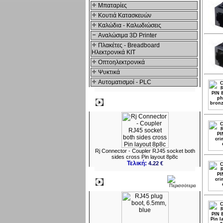
Μπαταρίες
Κουτιά Κατασκευών
Καλώδια - Καλωδιώσεις
Αναλώσιμα 3D Printer
Πλακέτες - Breadboard
Ηλεκτρονικά ΚΙΤ
Οπτοηλεκτρονικά
Ψυκτικά
Αυτοματισμοί - PLC
Δημοφιλή
Rj Connector - Coupler RJ45 socket both
sides cross Pin layout 8p8c
Τελική:
4.22 €
Νεο