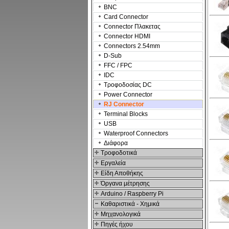
BNC
Card Connector
Connector Πλακετας
Connector HDMI
Connectors 2.54mm
D-Sub
FFC / FPC
IDC
Τροφοδοσίας DC
Power Connector
RJ Connector
Terminal Blocks
USB
Waterproof Connectors
Διάφορα
Τροφοδοτικά
Εργαλεία
Είδη Αποθήκης
Όργανα μέτρησης
Arduino / Raspberry Pi
Καθαριστικά - Χημικά
Μηχανολογικά
Πηγές ήχου