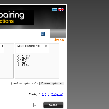
[
Είσοδος
]
[x]
Type of connector (65)
[x]
RJ45 (
45
)
RJ12 (
5
)
RJ9 (
6
)
RJ11 (
4
)
RJ50 (
5
)
Διαθέσιμα προϊόντα μόνο
Σελίδες:
1
2
3
4
[Επόμ. >>]