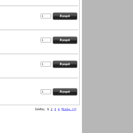
Σελίδες:
1
2
3
4
[Επόμ. >>]
171045484 επισκέψεις από Σάββατο 23 Ιαν, 2010