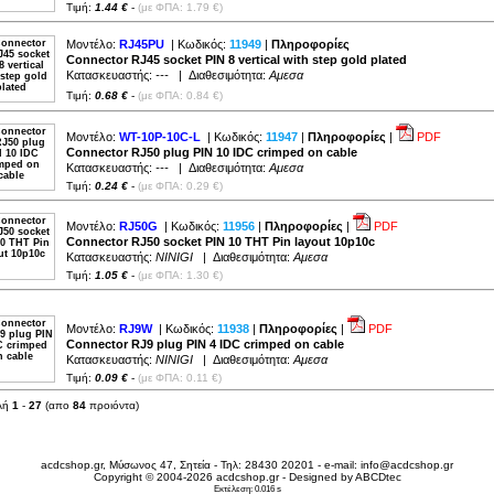
Τιμή:
1.44 €
-
(με ΦΠΑ: 1.79 €)
Μοντέλο:
RJ45PU
| Κωδικός:
11949
|
Πληροφορίες
Connector RJ45 socket PIN 8 vertical with step gold plated
Κατασκευαστής:
---
| Διαθεσιμότητα:
Αμεσα
Τιμή:
0.68 €
-
(με ΦΠΑ: 0.84 €)
Μοντέλο:
WT-10P-10C-L
| Κωδικός:
11947
|
Πληροφορίες
|
PDF
Connector RJ50 plug PIN 10 IDC crimped on cable
Κατασκευαστής:
---
| Διαθεσιμότητα:
Αμεσα
Τιμή:
0.24 €
-
(με ΦΠΑ: 0.29 €)
Μοντέλο:
RJ50G
| Κωδικός:
11956
|
Πληροφορίες
|
PDF
Connector RJ50 socket PIN 10 THT Pin layout 10p10c
Κατασκευαστής:
NINIGI
| Διαθεσιμότητα:
Αμεσα
Τιμή:
1.05 €
-
(με ΦΠΑ: 1.30 €)
Μοντέλο:
RJ9W
| Κωδικός:
11938
|
Πληροφορίες
|
PDF
Connector RJ9 plug PIN 4 IDC crimped on cable
Κατασκευαστής:
NINIGI
| Διαθεσιμότητα:
Αμεσα
Τιμή:
0.09 €
-
(με ΦΠΑ: 0.11 €)
λή
1
-
27
(απο
84
προιόντα)
acdcshop.gr, Μύσωνος 47, Σητεία - Τηλ: 28430 20201 - e-mail:
info@acdcshop.gr
Copyright © 2004-2026 acdcshop.gr - Designed by
ABCDtec
Εκτέλεση: 0.016 s