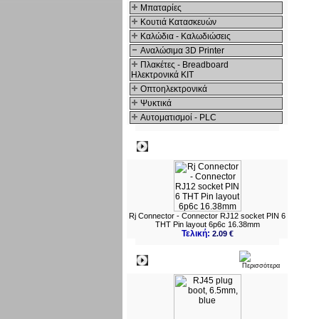
Μπαταρίες
Κουτιά Κατασκευών
Καλώδια - Καλωδιώσεις
Αναλώσιμα 3D Printer
Πλακέτες - Breadboard
Ηλεκτρονικά ΚΙΤ
Οπτοηλεκτρονικά
Ψυκτικά
Αυτοματισμοί - PLC
Δημοφιλή
Rj Connector - Connector RJ12 socket PIN 6
THT Pin layout 6p6c 16.38mm
Τελική:
2.09 €
Νεο