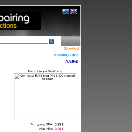
[
Είσοδος
]
Κωδικός:
11946
RJ45WD
Κάντε Κλικ για Μεγέθυνση
Τιμή χωρίς ΦΠΑ:
0.23 €
Αξία ΦΠΑ:
0.06 €