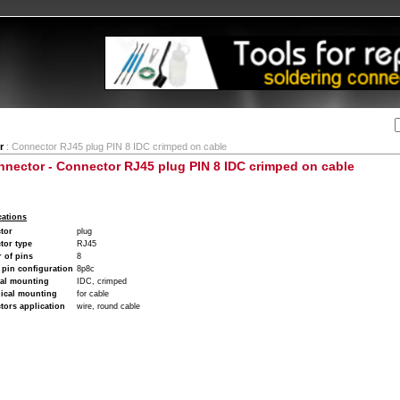
Αναζήτηση:
Εταιρία
Λογαριασμός
Καλάθι
Επικοινωνία
r
: Connector RJ45 plug PIN 8 IDC crimped on cable
nnector - Connector RJ45 plug PIN 8 IDC crimped on cable
cations
tor
plug
tor type
RJ45
 of pins
8
 pin configuration
8p8c
cal mounting
IDC, crimped
ical mounting
for cable
tors application
wire, round cable