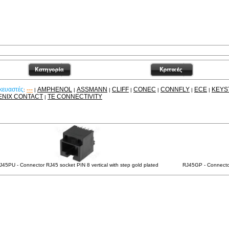
κευαστές
---
AMPHENOL
ASSMANN
CLIFF
CONEC
CONNFLY
ECE
KEYS
:
|
|
|
|
|
|
|
ENIX CONTACT
TE CONNECTIVITY
|
χετικά Προϊόντα
J45PU - Connector RJ45 socket PIN 8 vertical with step gold plated
RJ45GP - Connecto