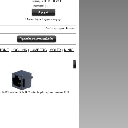
Τελική με ΦΠΑ:
0.29 €
Ποσότητα:
* Αποστολή σε 1 εργάσιμη ημέρα.
Διαθεσιμότητα:
Αμεσα
TONE
LOGILINK
LUMBERG
MOLEX
NINIGI
|
|
|
|
r RJ45 socket PIN 8 Contacts phosphor bronze THT