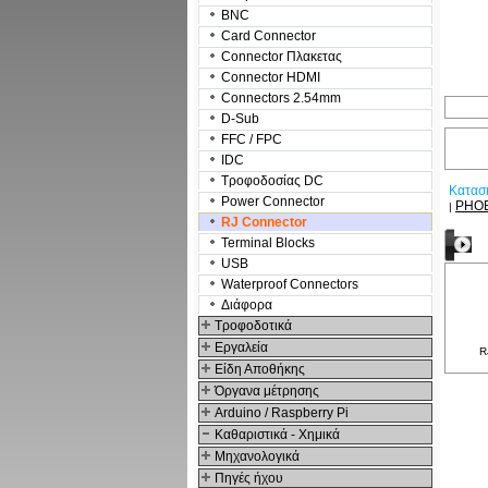
BNC
Card Connector
Connector Πλακετας
Connector HDMI
Connectors 2.54mm
D-Sub
FFC / FPC
IDC
Τροφοδοσίας DC
Κατασ
Power Connector
PHO
|
RJ Connector
Terminal Blocks
Σ
USB
Waterproof Connectors
Διάφορα
Τροφοδοτικά
Εργαλεία
R
Είδη Αποθήκης
Όργανα μέτρησης
Arduino / Raspberry Pi
Καθαριστικά - Χημικά
Μηχανολογικά
Πηγές ήχου