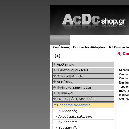
Νέα προϊόντα
Πλοηγός
Κατάλογος
»
Connectors/Adapters
»
RJ Connecto
Rj Co
Kατηγοριες
Αισθητήρια
Ηλεκτρονόμοι - Ρελέ
Specifi
Connec
Μετασχηματιστές
Connec
Διακόπτες
Number
Type of
Παθητικά Εξαρτήματα
Electri
Hμιαγωγοί
Mechan
Εξοπλισμός εργαστηρίου
Connec
Connectors/Adapters
Ακιδοσειρές
Ακροδέκτες καλωδίων
AV Adapters
Βύσματα AV