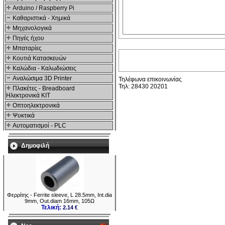
Arduino / Raspberry Pi
Καθαριστικά - Χημικά
Μηχανολογικά
Πηγές ήχου
Μπαταρίες
Κουτιά Κατασκευών
Καλώδια - Καλωδιώσεις
Αναλώσιμα 3D Printer
Τηλέφωνα επικοινωνίας
Τηλ: 28430 20201
Πλακέτες - Breadboard
Ηλεκτρονικά ΚΙΤ
Οπτοηλεκτρονικά
Ψυκτικά
Αυτοματισμοί - PLC
Δημοφιλή
Φερρίτης - Ferrite sleeve, L 28.5mm, Int.dia
9mm, Out.diam 16mm, 105Ω
Τελική:
2.14 €