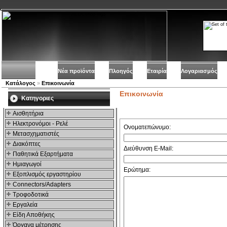
Νέα προϊόντα
Πλοηγός
Εταιρία
Λογαριασμός
Κατάλογος
»
Επικοινωνία
Επικοινωνία
Kατηγοριες
Αισθητήρια
Ηλεκτρονόμοι - Ρελέ
Ονοματεπώνυμο:
Μετασχηματιστές
Διακόπτες
Διεύθυνση E-Mail:
Παθητικά Εξαρτήματα
Hμιαγωγοί
Ερώτημα:
Εξοπλισμός εργαστηρίου
Connectors/Adapters
Τροφοδοτικά
Εργαλεία
Είδη Αποθήκης
Όργανα μέτρησης