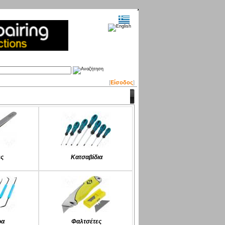
[
Είσοδος
]
ες
Κατσαβίδια
ρα
Φαλτσέτες