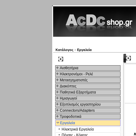
Νέα προϊόντα
Πλοηγός
Ε
Κατάλογος
»
Εργαλεία
K
Kατηγοριες
Αισθητήρια
Ηλεκτρονόμοι - Ρελέ
Μετασχηματιστές
Διακόπτες
Παθητικά Εξαρτήματα
Hμιαγωγοί
Εξοπλισμός εργαστηρίου
Connectors/Adapters
Τροφοδοτικά
Εργαλεία
Ηλεκτρικά Εργαλεία
Κ
Πένσες - Κόφτες