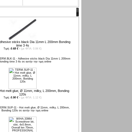
dhesive sticks black Dia 11mm L 200mm Bonding
time 3 4s
Τιμή:
0.68 €
-
(με ΦΠΑ: 0.84 €)
ot melt glue, Ø 11mm, milky, L 200mm, Bonding
120s
Τιμή:
0.90 €
-
(με ΦΠΑ: 1.12 €)