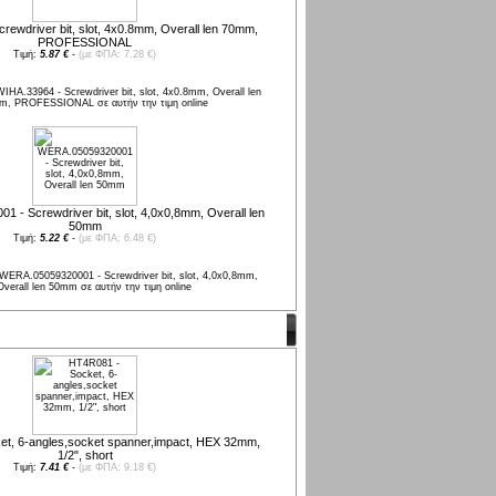
rewdriver bit, slot, 4x0.8mm, Overall len 70mm,
PROFESSIONAL
Τιμή:
5.87 €
-
(με ΦΠΑ: 7.28 €)
 - Screwdriver bit, slot, 4,0x0,8mm, Overall len
50mm
Τιμή:
5.22 €
-
(με ΦΠΑ: 6.48 €)
t, 6-angles,socket spanner,impact, HEX 32mm,
1/2", short
Τιμή:
7.41 €
-
(με ΦΠΑ: 9.18 €)