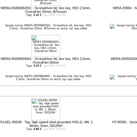
WERA.05056682001 - Screwdriver bit, hex key, HEX 2,5mm,
WIHA.33964 - Sc
Overall len 25mm, BiTorsion
Τιμή:
5.12 €
-
(με ΦΠΑ: 6.35 €)
WERA.05059604001 - Screwdriver bit, hex key, HEX 2,5mm,
WERA.05059320001
Overall len 50mm
Τιμή:
5.33 €
-
(με ΦΠΑ: 6.61 €)
έες παραλαβές
OLKEL-80538 - Tap, high speed steel grounded HSS-G, M6, 1,
HT4R081 - Socke
66mm, 5mm, ISO2/6H
Τιμή:
4.86 €
-
(με ΦΠΑ: 6.03 €)