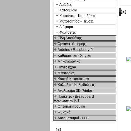
Λαβίδες
Κατσαβίδια
Π
Καστάνιες - Καρυδάκια
Μυτοτσίπιδα - Πένσες
Διάφορα
Φαλτσέτες
Είδη Αποθήκης
Όργανα μέτρησης
Arduino / Raspberry Pi
Καθαριστικά - Χημικά
Μηχανολογικά
Πηγές ήχου
Μπαταρίες
Κουτιά Κατασκευών
Καλώδια - Καλωδιώσεις
Αναλώσιμα 3D Printer
Πλακέτες - Breadboard
Ηλεκτρονικά ΚΙΤ
Οπτοηλεκτρονικά
Ψυκτικά
Αυτοματισμοί - PLC
Δημοφιλή