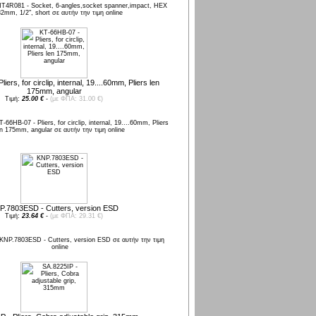
ers, for circlip, internal, 19....60mm, Pliers len
175mm, angular
Τιμή:
25.00 €
-
(με ΦΠΑ: 31.00 €)
P.7803ESD - Cutters, version ESD
Τιμή:
23.64 €
-
(με ΦΠΑ: 29.31 €)