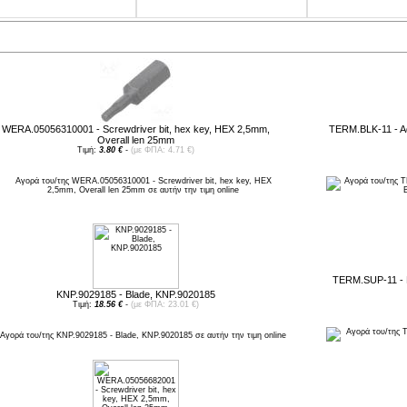
ροτεινόμενα προϊόντα
WERA.05056310001 - Screwdriver bit, hex key, HEX 2,5mm,
TERM.BLK-11 - A
Overall len 25mm
Τιμή:
3.80 €
-
(με ΦΠΑ: 4.71 €)
TERM.SUP-11 - H
KNP.9029185 - Blade, KNP.9020185
Τιμή:
18.56 €
-
(με ΦΠΑ: 23.01 €)