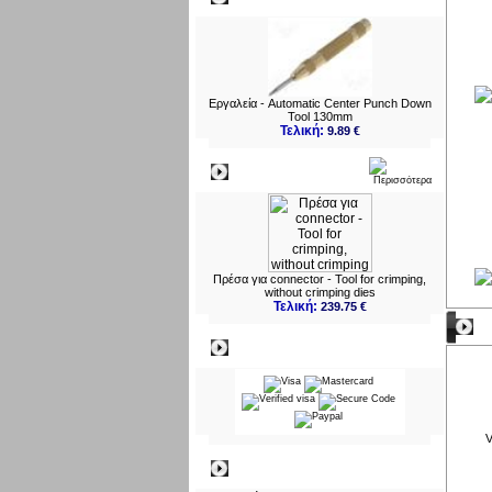
Εργαλεία - Automatic Center Punch Down
Tool 130mm
Τελική:
9.89 €
Νεο
Πρέσα για connector - Tool for crimping,
without crimping dies
Τελική:
239.75 €
Ν
Πληρωμες
V
Πληροφορίες