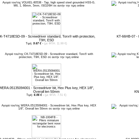
K-T4718ESD-09 - Screwdriver standard, Torx® with protection,
KT-66HB-07 - Pli
T9H, ESD
Τιμή:
9.67 €
-
(με ΦΠΑ: 11.99 €)
WERA.05135094001 - Screwdriver bit, Hex Plus key, HEX 1/8",
Overall len 50mm
KN
Τιμή:
6.06 €
-
(με ΦΠΑ: 7.51 €)