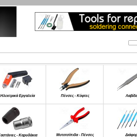
Αναζήτηση:
ταιρία
Λογαριασμός
Καλάθι
Επικοινωνία
ατηγορίες
Ηλεκτρικά Εργαλεία
Πένσες - Κόφτες
Λαβίδ
Μυτοτσίπιδα - Πένσες
Διάφο
αστάνιες - Καρυδάκια