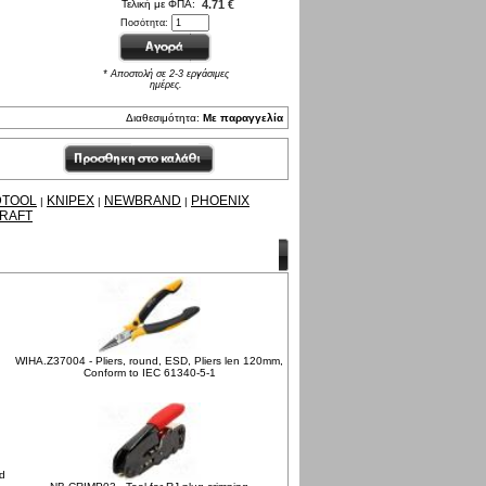
Τελική με ΦΠΑ:
4.71 €
Ποσότητα:
* Αποστολή σε 2-3 εργάσιμες
ημέρες.
Διαθεσιμότητα:
Με παραγγελία
DTOOL
KNIPEX
NEWBRAND
PHOENIX
|
|
|
RAFT
WIHA.Z37004 - Pliers, round, ESD, Pliers len 120mm,
Conform to IEC 61340-5-1
d