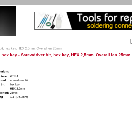
Αναζήτηση:
Εταιρία
Λογαριασμός
Καλάθι
Επικοινωνία
bit, hex key, HEX 2,5mm, Overall len 25mm
 hex key - Screwdriver bit, hex key, HEX 2,5mm, Overall len 25mm
cations
cturer
WERA
 tool
screwdriver bit
 bit
hex key
HEX 2,5mm
 length
25mm
ng
1/4" (D6,3mm)