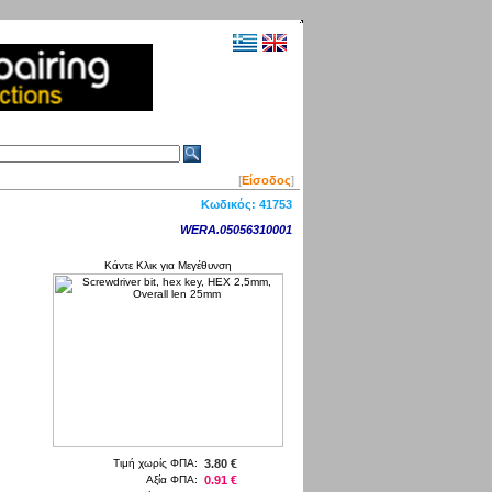
[
Είσοδος
]
Κωδικός:
41753
WERA.05056310001
Κάντε Κλικ για Μεγέθυνση
Τιμή χωρίς ΦΠΑ:
3.80 €
Αξία ΦΠΑ:
0.91 €