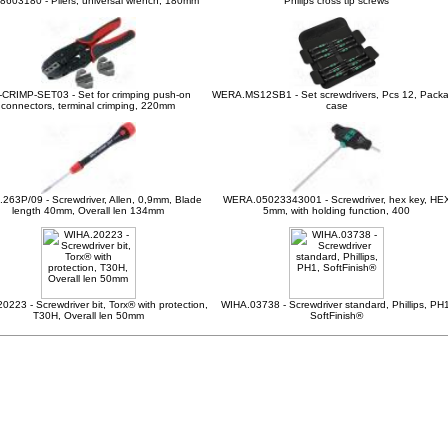
8603180 - Pliers, universal wrench, 180mm
Philips cross tip screws
-CRIMP-SET03 - Set for crimping push-on
WERA.MS12SB1 - Set screwdrivers, Pcs 12, Pack
connectors, terminal crimping, 220mm
case
263P/09 - Screwdriver, Allen, 0,9mm, Blade
WERA.05023343001 - Screwdriver, hex key, HE
length 40mm, Overall len 134mm
5mm, with holding function, 400
0223 - Screwdriver bit, Torx® with protection,
WIHA.03738 - Screwdriver standard, Phillips, PH1
T30H, Overall len 50mm
SoftFinish®