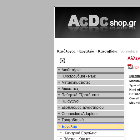
Νέα προϊόντα
Πλοηγός
Κατάλογος
»
Εργαλεία
»
Κατσαβίδια
: Screwdriver 
Αλλεν
Kατηγοριες
PDF
Αισθητήρια
Ηλεκτρονόμοι - Ρελέ
Specifi
Manufa
Μετασχηματιστές
Type of
Διακόπτες
Kind of
Bit size
Παθητικά Εξαρτήματα
Overall
Hμιαγωγοί
Mounti
Εξοπλισμός εργαστηρίου
Connectors/Adapters
Τροφοδοτικά
Εργαλεία
Ηλεκτρικά Εργαλεία
Πένσες - Κόφτες