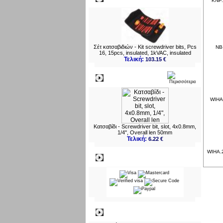
KNP.
Σέτ κατσαβιδιών - Kit screwdriver bits, Pcs
NB
16, 15pcs, insulated, 1kVAC, insulated
Τελική:
103.15 €
Νεο
WIHA.
Κατσαβίδι - Screwdriver bit, slot, 4x0.8mm,
1/4", Overall len 50mm
Τελική:
6.22 €
WIHA.2
Πληρωμες
Πληροφορίες