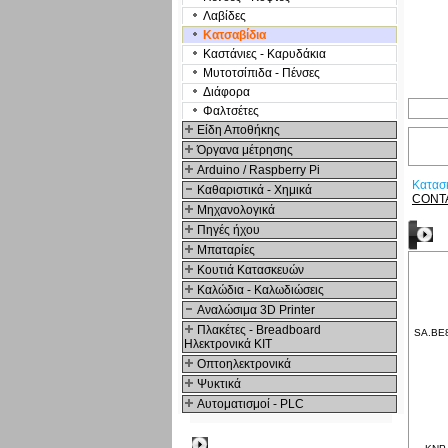
Λαβίδες
Κατσαβίδια
Καστάνιες - Καρυδάκια
Μυτοτσίπιδα - Πένσες
Διάφορα
Φαλτσέτες
Είδη Αποθήκης
Όργανα μέτρησης
Arduino / Raspberry Pi
Κατασ
Καθαριστικά - Χημικά
CONT
Μηχανολογικά
Πηγές ήχου
Δ
Μπαταρίες
Κουτιά Κατασκευών
Καλώδια - Καλωδιώσεις
Αναλώσιμα 3D Printer
Πλακέτες - Breadboard
SA.BE8
Ηλεκτρονικά ΚΙΤ
Οπτοηλεκτρονικά
Ψυκτικά
Αυτοματισμοί - PLC
Δημοφιλή