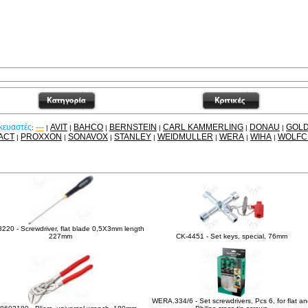
κευαστές
---
AVIT
BAHCO
BERNSTEIN
CARL KAMMERLING
DONAU
GOL
:
|
|
|
|
|
|
ACT
PROXXON
SONAVOX
STANLEY
WEIDMULLER
WERA
WIHA
WOLFC
|
|
|
|
|
|
|
είτε ακόμα
220 - Screwdriver, flat blade 0,5X3mm length
227mm
CK-4451 - Set keys, special, 76mm
WERA.334/6 - Set screwdrivers, Pcs 6, for flat an