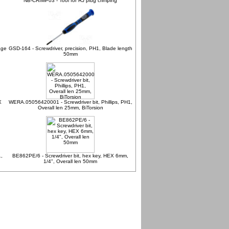
NB-CRIMP03 - Tool for RJ plug crimping
age
GSD-164 - Screwdriver, precision, PH1, Blade length
50mm
X
WERA.05056420001 - Screwdriver bit, Phillips, PH1,
Overall len 25mm, BiTorsion
,
BE862PE/6 - Screwdriver bit, hex key, HEX 6mm,
1/4", Overall len 50mm