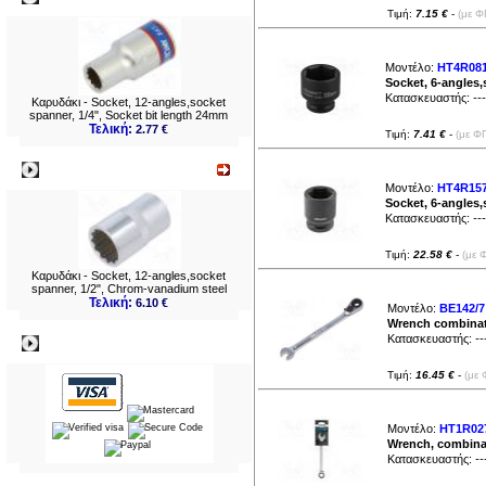
Τιμή:
7.15 €
-
(με Φ
Μοντέλο:
HT4R08
Socket, 6-angles,
Κατασκευαστής:
---
Καρυδάκι - Socket, 12-angles,socket
spanner, 1/4", Socket bit length 24mm
Τελική:
2.77 €
Τιμή:
7.41 €
-
(με Φ
Νεο
Μοντέλο:
HT4R15
Socket, 6-angles,
Κατασκευαστής:
---
Τιμή:
22.58 €
-
(με 
Καρυδάκι - Socket, 12-angles,socket
spanner, 1/2", Chrom-vanadium steel
Τελική:
6.10 €
Μοντέλο:
BE142/7
Wrench combinat
Κατασκευαστής:
--
Πληρωμες
Τιμή:
16.45 €
-
(με 
Μοντέλο:
HT1R02
Wrench, combina
Κατασκευαστής:
--