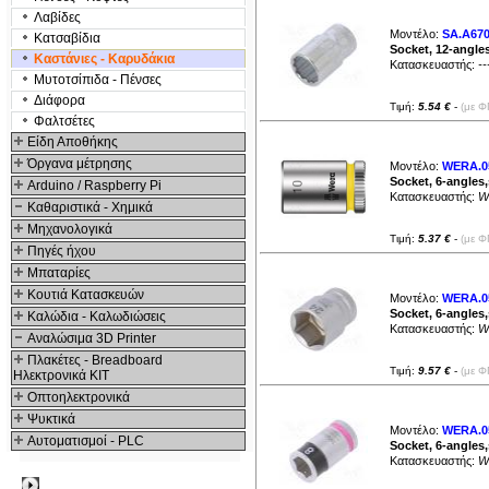
Λαβίδες
Μοντέλο:
SA.A670
Κατσαβίδια
Socket, 12-angles
Καστάνιες - Καρυδάκια
Κατασκευαστής:
--
Μυτοτσίπιδα - Πένσες
Διάφορα
Τιμή:
5.54 €
-
(με Φ
Φαλτσέτες
Είδη Αποθήκης
Όργανα μέτρησης
Μοντέλο:
WERA.05
Socket, 6-angles
Arduino / Raspberry Pi
Κατασκευαστής:
W
Καθαριστικά - Χημικά
Μηχανολογικά
Τιμή:
5.37 €
-
(με Φ
Πηγές ήχου
Μπαταρίες
Κουτιά Κατασκευών
Μοντέλο:
WERA.05
Socket, 6-angles
Καλώδια - Καλωδιώσεις
Κατασκευαστής:
W
Αναλώσιμα 3D Printer
Πλακέτες - Breadboard
Τιμή:
9.57 €
-
(με Φ
Ηλεκτρονικά ΚΙΤ
Οπτοηλεκτρονικά
Ψυκτικά
Μοντέλο:
WERA.05
Αυτοματισμοί - PLC
Socket, 6-angles
Κατασκευαστής:
W
Δημοφιλή