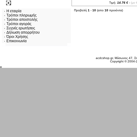
Πληροφορίες
Τιμή:
14.76 €
-
(με 
Προβολή
1
-
10
(απο
10
προιόντα)
Η εταιρία
Τρόποι πληρωμής
Τρόποι αποστολής
Τρόποι αγοράς
Συχνές ερωτήσεις
Δήλωση απορρήτου
Όροι Χρήσης
Επικοινωνία
Σάββατο 08 Αυγ, 2026
acdcshop.gr, Μύσωνος 47, Ση
Copyright © 2004-