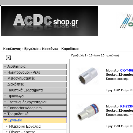
Νέα προϊόντα
Πλοηγός
Εταιρία
Λογαριασμός
Κατάλογος
»
Εργαλεία
»
Καστάνιες - Καρυδάκια
Προβολή
1
-
10
(απο
10
προιόντα)
Kατηγοριες
Αισθητήρια
Μοντέλο:
CK-T46
Ηλεκτρονόμοι - Ρελέ
Socket, 12-angle
Μετασχηματιστές
Κατασκευαστής:
--
Διακόπτες
Παθητικά Εξαρτήματα
Τιμή:
4.92 €
-
(με Φ
Hμιαγωγοί
Εξοπλισμός εργαστηρίου
Μοντέλο:
KT-233
Connectors/Adapters
Socket, 12-angle
Τροφοδοτικά
Κατασκευαστής:
--
Εργαλεία
Ηλεκτρικά Εργαλεία
Τιμή:
2.23 €
-
(με Φ
Πένσες - Κόφτες