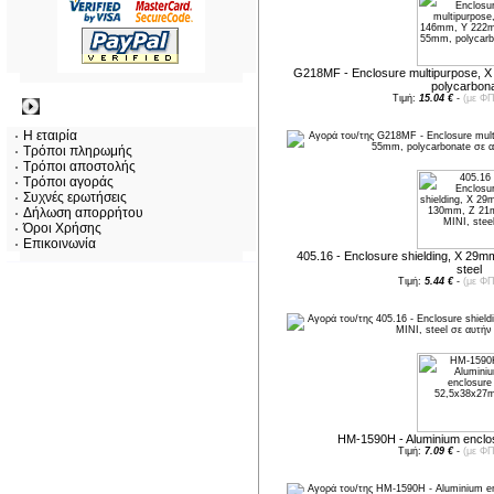
G218MF - Enclosure multipurpose, 
polycarbon
Τιμή:
15.04 €
-
(με ΦΠ
Πληροφορίες
Η εταιρία
Τρόποι πληρωμής
Τρόποι αποστολής
Τρόποι αγοράς
Συχνές ερωτήσεις
Δήλωση απορρήτου
Όροι Χρήσης
Επικοινωνία
405.16 - Enclosure shielding, X 29
steel
Τιμή:
5.44 €
-
(με ΦΠ
HM-1590H - Aluminium encl
Τιμή:
7.09 €
-
(με ΦΠ