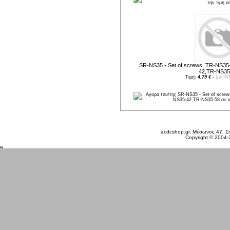
SR-NS35 - Set of screws, TR-NS3
42,TR-NS35
Τιμή:
4.79 €
-
(με ΦΠ
Σάββατο 08 Αυγ, 2026
acdcshop.gr, Μύσωνος 47, Ση
Copyright © 2004-