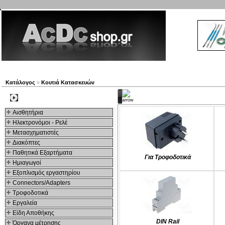
Νέα προϊόντα
Πλοηγός
Εταιρία
Λογαριασμός
Κατάλογος
»
Κουτιά Κατασκευών
Kατηγορίες
Kατηγοριες
Αισθητήρια
Ηλεκτρονόμοι - Ρελέ
Μετασχηματιστές
Διακόπτες
Παθητικά Εξαρτήματα
Για Τροφοδοτικά
Hμιαγωγοί
Εξοπλισμός εργαστηρίου
Connectors/Adapters
Τροφοδοτικά
Εργαλεία
Είδη Αποθήκης
DIN Rail
Όργανα μέτρησης