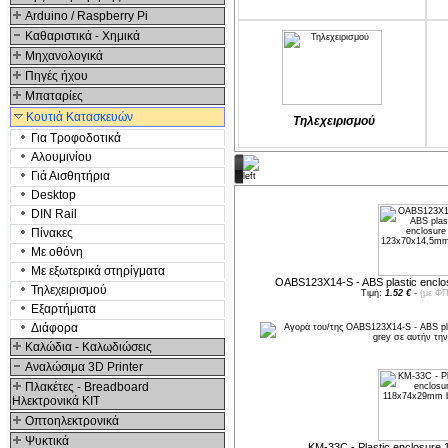
Arduino / Raspberry Pi
Καθαριστικά - Χημικά
Μηχανολογικά
Πηγές ήχου
Μπαταρίες
Κουτιά Κατασκευών
Τηλεχειρισμού
Για Τροφοδοτικά
Αλουμινίου
Προτεινόμενα προϊόντα
Γιά Αισθητήρια
Desktop
DIN Rail
Πίνακες
Με οθόνη
Με εξωτερικά στηρίγματα
OABS123X14-S - ABS plastic encl
Τηλεχειρισμού
Τιμή:
1.52 €
-
(με ΦΠ
Εξαρτήματα
Διάφορα
Καλώδια - Καλωδιώσεις
Αναλώσιμα 3D Printer
Πλακέτες - Breadboard
Ηλεκτρονικά ΚΙΤ
Οπτοηλεκτρονικά
Ψυκτικά
KM-33C - Plastic enclosure