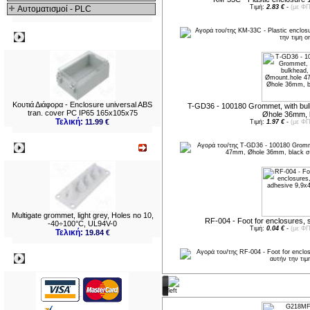
Τιμή:
2.83 €
-
(με ΦΠ
Αυτοματισμοί - PLC
Δημοφιλή
Κουτιά Διάφορα - Enclosure universal ABS
T-GD36 - 100180 Grommet, with bu
tran. cover PC IP65 165x105x75
Øhole 36mm, 
Τελική:
11.99 €
Τιμή:
1.97 €
-
(με ΦΠ
Νεο
Multigate grommet, light grey, Holes no 10,
RF-004 - Foot for enclosures,
-40÷100°C, UL94V-0
Τιμή:
0.04 €
-
(με ΦΠ
Τελική:
19.84 €
Πληρωμες
Νέες παραλαβές