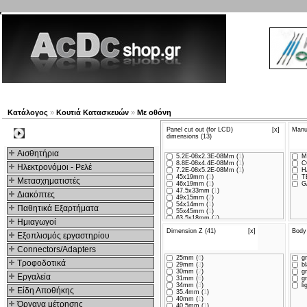
Νέα προϊόντα
Πλοηγός
Εταιρία
Λογαριασμός
Κα
Κατάλογος
»
Κουτιά Κατασκευών
»
Με οθόνη
Panel cut out (for LCD)
[x]
Manuf
Kατηγοριες
dimensions (13)
Αισθητήρια
5.2E-08x2.3E-08Mm (
1
)
M
8.8E-08x4.4E-08Mm (
1
)
C
Ηλεκτρονόμοι - Ρελέ
7.2E-08x5.2E-08Mm (
1
)
H
45x19mm (
1
)
T
Μετασχηματιστές
46x19mm (
1
)
GA
47.5x33mm (
1
)
Διακόπτες
49x15mm (
2
)
54x14mm (
1
)
Παθητικά Εξαρτήματα
55x45mm (
1
)
63.5x18mm (
2
)
Hμιαγωγοί
72x37.5mm (
1
)
Dimension Z (41)
[x]
Body 
Εξοπλισμός εργαστηρίου
Connectors/Adapters
25mm (
6
)
gr
Τροφοδοτικά
29mm (
3
)
bl
30mm (
2
)
gr
Εργαλεία
31mm (
6
)
gr
34mm (
3
)
li
Είδη Αποθήκης
35.4mm (
1
)
40mm (
1
)
Όργανα μέτρησης
40.5mm (
1
)