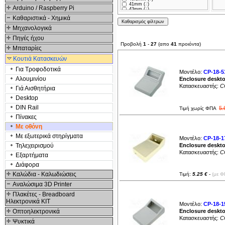
41mm (
2
)
Arduino / Raspberry Pi
43mm (
1
)
46mm (
2
)
Καθαριστικά - Χημικά
47mm (
2
)
50mm (
6
)
Μηχανολογικά
54mm (
1
)
55mm (
2
)
Πηγές ήχου
69mm (
1
)
Προβολή
1
-
27
(απο
41
προιόντα)
84mm (
1
)
Μπαταρίες
Κουτιά Κατασκευών
Για Τροφοδοτικά
Μοντέλο:
CP-18-5
Αλουμινίου
Enclosure deskt
Κατασκευαστής:
C
Γιά Αισθητήρια
Desktop
DIN Rail
5.
Τιμή χωρίς ΦΠΑ
Πίνακες
Με οθόνη
Με εξωτερικά στηρίγματα
Μοντέλο:
CP-18-1
Τηλεχειρισμού
Enclosure deskt
Κατασκευαστής:
C
Εξαρτήματα
Διάφορα
Καλώδια - Καλωδιώσεις
Τιμή:
5.25 €
-
(με Φ
Αναλώσιμα 3D Printer
Πλακέτες - Breadboard
Ηλεκτρονικά ΚΙΤ
Μοντέλο:
CP-18-1
Οπτοηλεκτρονικά
Enclosure deskt
Κατασκευαστής:
C
Ψυκτικά