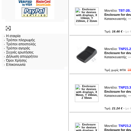
Μοντέλο:
TBT-2B.
Enclosure for de
Κατασκευαστής:
--
Πληροφορίες
Τιμή:
16.46 €
-
(με 
Η εταιρία
Τρόποι πληρωμής
Τρόποι αποστολής
Τρόποι αγοράς
Μοντέλο:
TNP21.2
Συχνές ερωτήσεις
Enclosure for de
Δήλωση απορρήτου
Κατασκευαστής:
--
Όροι Χρήσης
Επικοινωνία
19
Τιμή χωρίς ΦΠΑ
Μοντέλο:
TNP23.3
Enclosure for de
Κατασκευαστής:
--
Τιμή:
21.24 €
-
(με 
Μοντέλο:
TNP23.2
Enclosure for de