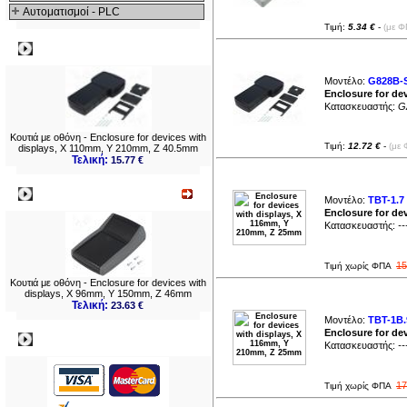
Αυτοματισμοί - PLC
Τιμή:
5.34 €
-
(με Φ
Δημοφιλή
Μοντέλο:
G828B-
Enclosure for de
Κατασκευαστής:
G
Κουτιά με οθόνη - Enclosure for devices with
Τιμή:
12.72 €
-
(με 
displays, X 110mm, Y 210mm, Z 40.5mm
Τελική:
15.77 €
Νεο
Μοντέλο:
TBT-1.7
Enclosure for de
Κατασκευαστής:
--
15
Τιμή χωρίς ΦΠΑ
Κουτιά με οθόνη - Enclosure for devices with
displays, X 96mm, Y 150mm, Z 46mm
Τελική:
23.63 €
Μοντέλο:
TBT-1B.
Enclosure for de
Πληρωμες
Κατασκευαστής:
--
17
Τιμή χωρίς ΦΠΑ