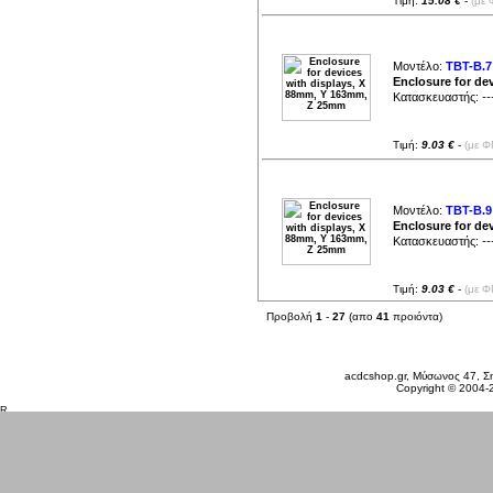
Τιμή:
15.08 €
-
(με 
Μοντέλο:
TBT-B.7
Enclosure for de
Κατασκευαστής:
--
Τιμή:
9.03 €
-
(με Φ
Μοντέλο:
TBT-B.9
Enclosure for de
Κατασκευαστής:
--
Τιμή:
9.03 €
-
(με Φ
Προβολή
1
-
27
(απο
41
προιόντα)
Δευτέρα 10 Αυγ, 2026
acdcshop.gr, Μύσωνος 47, Ση
Copyright © 2004-