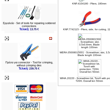
KNP.4104180 - Pliers, 180mm
Εργαλεία - Set of tools for repairing soldered
connections
Τελική:
13.75 €
KNP.7742115 - Pliers, side, for cutting, 
Νεο
WERA.05008015001 - Screwdriver, slot, 3,
Blade length 100mm
Πρέσα για connector - Tool for crimping,
without crimping dies
Τελική:
239.75 €
Πληρωμες
WIHA.20220 - Screwdriver bit, Torx® with pro
T20H, Overall len 50mm