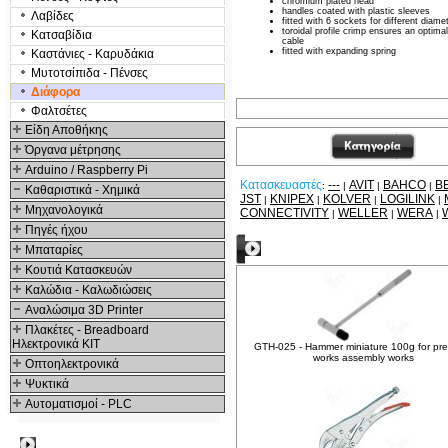
chromium plated head
handles coated with plastic sleeves
Λαβίδες
fitted with 6 sockets for different diame
toroidal profile crimp ensures an optima
Κατσαβίδια
cable
fitted with expanding spring
Καστάνιες - Καρυδάκια
Μυτοτσίπιδα - Πένσες
Διάφορα
Φαλτσέτες
Είδη Αποθήκης
Όργανα μέτρησης
Arduino / Raspberry Pi
Κατασκευαστές
---
AVIT
BAHCO
B
:
|
|
|
Καθαριστικά - Χημικά
JST
KNIPEX
KOLVER
LOGILINK
|
|
|
|
Μηχανολογικά
CONNECTIVITY
WELLER
WERA
|
|
|
Πηγές ήχου
Δείτε ακόμα
Μπαταρίες
Κουτιά Κατασκευών
Καλώδια - Καλωδιώσεις
Αναλώσιμα 3D Printer
Πλακέτες - Breadboard
Ηλεκτρονικά ΚΙΤ
GTH-025 - Hammer miniature 100g for pre
works assembly works
Οπτοηλεκτρονικά
Ψυκτικά
Αυτοματισμοί - PLC
Δημοφιλή