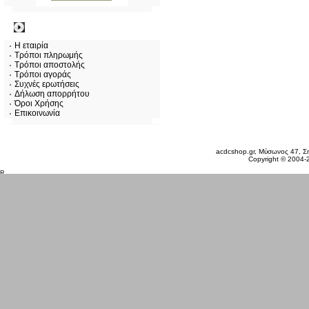
Πληροφορίες
Η εταιρία
Τρόποι πληρωμής
Τρόποι αποστολής
Τρόποι αγοράς
Συχνές ερωτήσεις
Δήλωση απορρήτου
Όροι Χρήσης
Επικοινωνία
Δευτέρα 10 Αυγ, 2026
acdcshop.gr, Μύσωνος 47, Ση
Copyright © 2004-