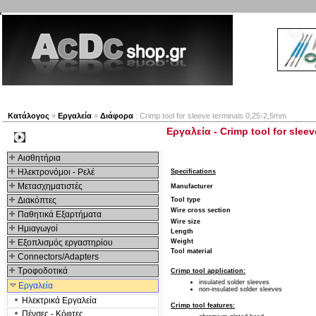
Νέα προϊόντα
Πλοηγός
Εταιρία
Λογαριασμός
Κατάλογος
»
Εργαλεία
»
Διάφορα
: Crimp tool for sleeve terminals 0,25-2,5mm
Εργαλεία - Crimp tool for slee
Kατηγοριες
Αισθητήρια
Ηλεκτρονόμοι - Ρελέ
Specifications
Μετασχηματιστές
Manufacturer
Διακόπτες
Tool type
Wire cross section
Παθητικά Εξαρτήματα
Wire size
Hμιαγωγοί
Length
Εξοπλισμός εργαστηρίου
Weight
Tool material
Connectors/Adapters
Τροφοδοτικά
Crimp tool application:
insulated solder sleeves
Εργαλεία
non-insulated solder sleeves
Ηλεκτρικά Εργαλεία
Crimp tool features:
Πένσες - Κόφτες