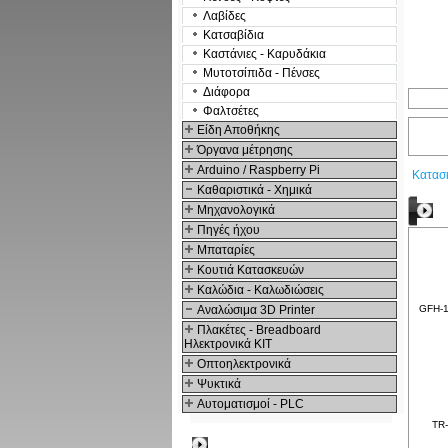
Λαβίδες
Κατσαβίδια
Καστάνιες - Καρυδάκια
Μυτοτσίπιδα - Πένσες
Διάφορα
Φαλτσέτες
Είδη Αποθήκης
Όργανα μέτρησης
Arduino / Raspberry Pi
Κατασ
Καθαριστικά - Χημικά
Μηχανολογικά
Δ
Πηγές ήχου
Μπαταρίες
Κουτιά Κατασκευών
Καλώδια - Καλωδιώσεις
Αναλώσιμα 3D Printer
GFH-1
Πλακέτες - Breadboard
Ηλεκτρονικά ΚΙΤ
Οπτοηλεκτρονικά
Ψυκτικά
Αυτοματισμοί - PLC
TR-
Δημοφιλή