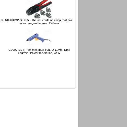
pm,
NB-CRIMP-SET05 - The set contains crimp tool, five
interchangeable jaws, 220mm
,
G3002-SET - Hot melt glue gun, Ø 11mm, Effic
16g/min, Power (operation) 45W