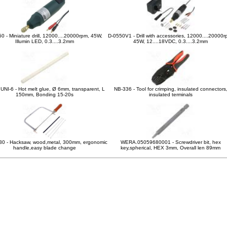
0 - Miniature drill, 12000....20000rpm, 45W,
D-0550V1 - Drill with accessories, 12000....20000r
Illumin LED, 0.3....3.2mm
45W, 12....18VDC, 0.3....3.2mm
NI-6 - Hot melt glue, Ø 6mm, transparent, L
NB-336 - Tool for crimping, insulated connectors
150mm, Bonding 15-20s
insulated terminals
30 - Hacksaw, wood,metal, 300mm, ergonomic
WERA.05059680001 - Screwdriver bit, hex
handle,easy blade change
key,spherical, HEX 3mm, Overall len 89mm