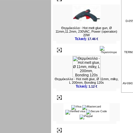
D-055
Θερμόκολλα - Hot melt glue gun, Ø
11mm,11.2mm, 230VAC, Power (operation)
20W
Τελική:
17.46 €
Νεο
TERM.U
Θερμόκολλα - Hot melt glue, Ø 11mm, milky,
L 200mm, Bonding 120s
AV-090
Τελική:
1.12 €
Πληρωμες
Πληροφορίες