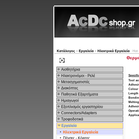
Νέα προϊόντα
Πλοηγός
Κατάλογος
»
Εργαλεία
»
Ηλεκτρικά Εργαλεία
: Hot
Θερμό
Kατηγοριες
Αισθητήρια
Ηλεκτρονόμοι - Ρελέ
Specifi
Tool ac
Μετασχηματιστές
Adhesiv
Διακόπτες
Colour
Length
Παθητικά Εξαρτήματα
Bondin
Hμιαγωγοί
Melting
Εξοπλισμός εργαστηρίου
Adhesiv
Operati
Connectors/Adapters
Applica
Τροφοδοτικά
Εργαλεία
Ηλεκτρικά Εργαλεία
Πένσες - Κόφτες