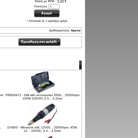
Τελική με ΦΠΑ:
1.12 €
Ποσότητα:
* Αποστολή σε 1 εργάσιμη ημέρα.
Διαθεσιμότητα:
Αμεσα
1mm
PRN28472 - Drill with accessories 5000....20000rpm
100W 230VAC 0.5....3.2mm
,
D-0600 - Miniature drill, 12000....20000rpm, 45W,
12....18VDC, 0.4....3.5mm