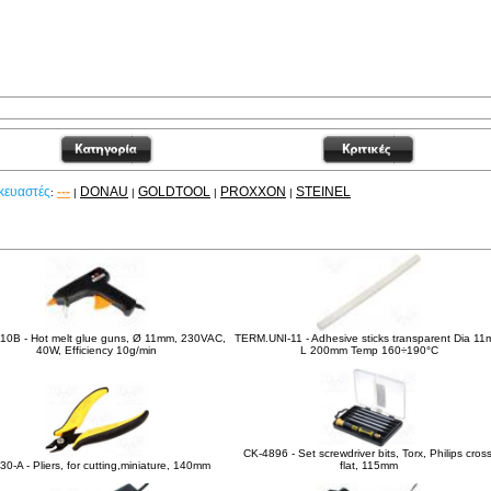
κευαστές
---
DONAU
GOLDTOOL
PROXXON
STEINEL
:
|
|
|
|
είτε ακόμα
10B - Hot melt glue guns, Ø 11mm, 230VAC,
TERM.UNI-11 - Adhesive sticks transparent Dia 1
40W, Efficiency 10g/min
L 200mm Temp 160÷190°C
CK-4896 - Set screwdriver bits, Torx, Philips cross
30-A - Pliers, for cutting,miniature, 140mm
flat, 115mm