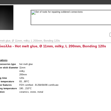
Αναζήτηση:
Εταιρία
Λογαριασμός
Καλάθι
Επικοινωνία
 melt glue, Ø 11mm, milky, L 200mm, Bonding 120s
κολλα - Hot melt glue, Ø 11mm, milky, L 200mm, Bonding 120s
cations
cessories type
hot melt glue
e stick diameter
11mm
milky
200mm
g time
120s
 temperature
83...89°C
e features
PZH certified - B-294/94/96 certificate
ng temperature
190...210°C
tion
ceramics, stone, metal