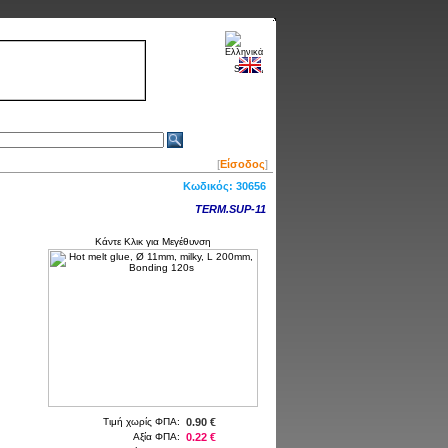
[
Είσοδος
]
Κωδικός:
30656
TERM.SUP-11
Κάντε Κλικ για Μεγέθυνση
Τιμή χωρίς ΦΠΑ:
0.90 €
Αξία ΦΠΑ:
0.22 €