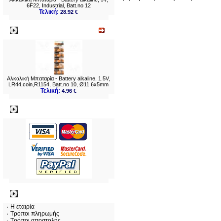
3LR12 (
2
)
6F22, Industrial, Batt.no 12
4LR44 (
2
)
4LR61 (
1
)
Τελική:
28.92 €
6F22 (
5
)
6LR61 (
2
)
8LR932 (
3
)
Νεο
8LR50 (
2
)
23A (
3
)
27A (
2
)
14505 (
1
)
Αλκαλική Μπαταρία - Battery alkaline, 1.5V,
LR44,coin,R1154, Batt.no 10, Ø11.6x5mm
Τελική:
4.96 €
Πληρωμες
Πληροφορίες
Η εταιρία
Τρόποι πληρωμής
Τρόποι αποστολής