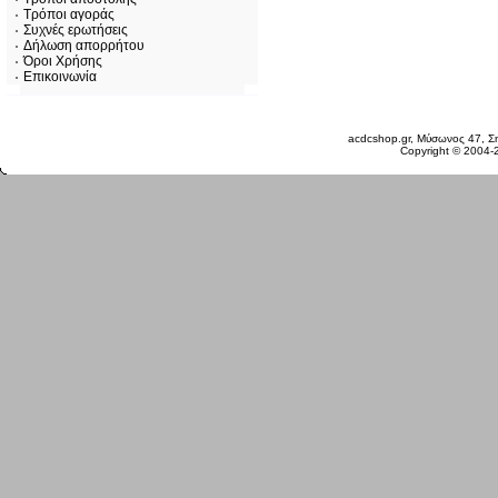
Τρόποι αγοράς
Συχνές ερωτήσεις
Δήλωση απορρήτου
Όροι Χρήσης
Επικοινωνία
Κυριακή 09 Αυγ, 2026
acdcshop.gr, Μύσωνος 47, Ση
Copyright © 2004-