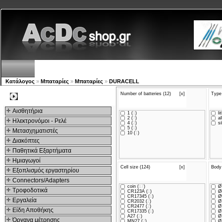
Νέα προϊόντα
Πλοηγός
Εταιρία
Λογαριασμός
Κατάλογος
»
Μπαταρίες
»
Μπαταρίες
»
DURACELL
Number of batteries (12)
[x]
Type 
Kατηγοριες
Αισθητήρια
1 (
1
)
li
2 (
7
)
al
Ηλεκτρονόμοι - Ρελέ
4 (
2
)
si
5 (
1
)
Μετασχηματιστές
10 (
1
)
Διακόπτες
Παθητικά Εξαρτήματα
Hμιαγωγοί
Cell size (124)
[x]
Body
Εξοπλισμός εργαστηρίου
Connectors/Adapters
coin (
17
)
Ø7
Τροφοδοτικά
CR123A (
1
)
Ø
CR17345 (
1
)
Ø9
Εργαλεία
CR2032 (
2
)
Ø1
CR2477 (
2
)
Ø
Είδη Αποθήκης
CR17335 (
1
)
Ø
A27 (
2
)
Ø1
Όργανα μέτρησης
MN27 (
2
)
Ø1