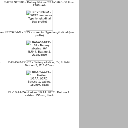
SAFT-LS26500 - Battery lithium C 3.6V Ø26x50.9mm
7700mAh
.no
KEYS234-M - 6F22 connector Type longitudinal (low
profile)
,
BAT-A544/EG-B2 - Battery alkaline, 6V, 4LR44,
Batt.no 2, Ø13x25mm
BH-1/2AA-2A - Holder, 1/2AA,1/2R6, Batt.no 1,
cables, 150mm, black