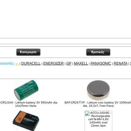
κευαστές
---
DURACELL
ENERGIZER
GP
MAXELL
PANASONIC
RENATA
:
|
|
|
|
|
|
|
είτε ακόμα
-CR1/2AA - Lithium battery 3V 950mAh dia
BAT-CR2477/P - Lithium coin battery 3V 1000mA
14x25mm Varta
dia. 24,5x7,7mm Pana