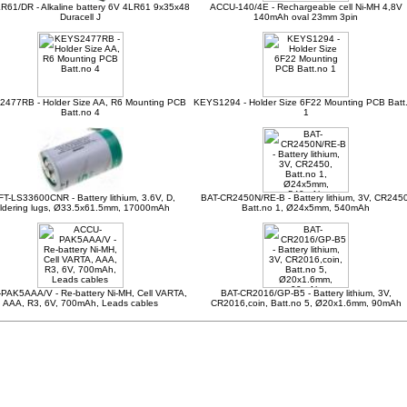
R61/DR - Alkaline battery 6V 4LR61 9x35x48
ACCU-140/4E - Rechargeable cell Ni-MH 4,8V
Duracell J
140mAh oval 23mm 3pin
477RB - Holder Size AA, R6 Mounting PCB
KEYS1294 - Holder Size 6F22 Mounting PCB Batt
Batt.no 4
1
T-LS33600CNR - Battery lithium, 3.6V, D,
BAT-CR2450N/RE-B - Battery lithium, 3V, CR2450
ldering lugs, Ø33.5x61.5mm, 17000mAh
Batt.no 1, Ø24x5mm, 540mAh
PAK5AAA/V - Re-battery Ni-MH, Cell VARTA,
BAT-CR2016/GP-B5 - Battery lithium, 3V,
AAA, R3, 6V, 700mAh, Leads cables
CR2016,coin, Batt.no 5, Ø20x1.6mm, 90mAh