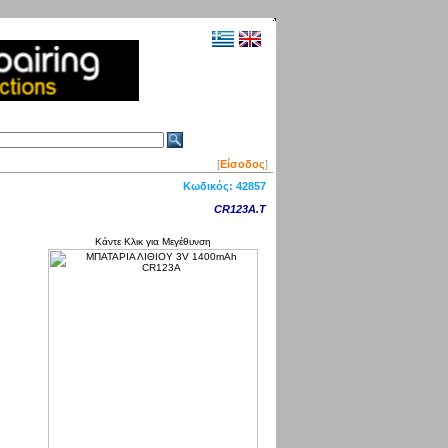
[
Είσοδος
]
Κωδικός:
42857
CR123A.T
Κάντε Κλικ για Μεγέθυνση