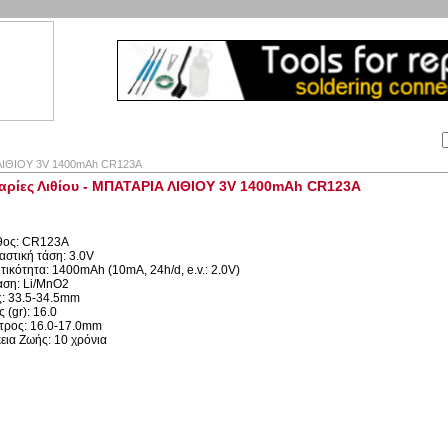
Αναζήτηση:
Εταιρία
Λογαριασμός
Καλάθι
Επικοινωνία
ΛΙΘΙΟΥ 3V 1400mAh CR123A
ρίες Λιθίου - ΜΠΑΤΑΡΙΑ ΛΙΘΙΟΥ 3V 1400mAh CR123A
εθος: CR123A
αστική τάση: 3.0V
τικότητα: 1400mAh (10mA, 24h/d, e.v.: 2.0V)
αση: Li/MnO2
: 33.5-34.5mm
 (gr): 16.0
ετρος: 16.0-17.0mm
κεια Ζωής: 10 χρόνια