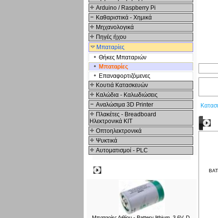
Arduino / Raspberry Pi
Καθαριστικά - Χημικά
Μηχανολογικά
Πηγές ήχου
Μπαταρίες
Θήκες Μπαταριών
Μπαταρίες
Επαναφορτιζόμενες
Κουτιά Κατασκευών
Καλώδια - Καλωδιώσεις
Αναλώσιμα 3D Printer
Κατασ
Πλακέτες - Breadboard
Ηλεκτρονικά ΚΙΤ
Δ
Οπτοηλεκτρονικά
Ψυκτικά
Αυτοματισμοί - PLC
Δημοφιλή
BAT
Μπαταρίες Λιθίου - Battery lithium, 3.6V, D,