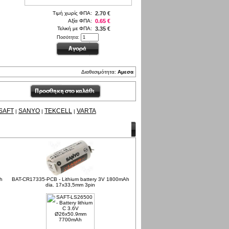
Τιμή χωρίς ΦΠΑ:
2.70 €
Αξία ΦΠΑ:
0.65 €
Τελική με ΦΠΑ:
3.35 €
Ποσότητα:
Διαθεσιμότητα:
Αμεσα
SAFT
SANYO
TEKCELL
VARTA
|
|
|
h
BAT-CR17335-PCB - Lithium battery 3V 1800mAh
dia. 17x33,5mm 3pin