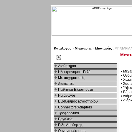
Νέα προϊόντα
Πλοηγός
Κατάλογος
»
Μπαταρίες
»
Μπαταρίες
: ΜΠΑΤΑΡΙΑ 
Μπατα
Kατηγοριες
Αισθητήρια
• Μέγ
Ηλεκτρονόμοι - Ρελέ
• Ονομ
Μετασχηματιστές
• Χωρη
Διακόπτες
• Σύστ
• Ύψος
Παθητικά Εξαρτήματα
• Βάρος
Hμιαγωγοί
• Διάμ
• Διάρ
Εξοπλισμός εργαστηρίου
Connectors/Adapters
Τροφοδοτικά
Εργαλεία
Είδη Αποθήκης
Όργανα μέτρησης