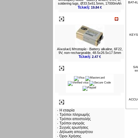
BAT-4L
soldering lugs, Ø33.5x61.5mm, 17000mAh
Τελική:
19.84 €
Νεο
KEYS2
Αλκαλική Μπαταρία - Battery alkaline, 6F22,
9V, non-rechargeable, 48.5x26.5x17.5mm
Τελική:
2.47 €
SAF
Πληρωμες
so
ACCU-
Πληροφορίες
Η εταιρία
Τρόποι πληρωμής
Τρόποι αποστολής
Τρόποι αγοράς
Συχνές ερωτήσεις
Δήλωση απορρήτου
Όροι Χρήσης