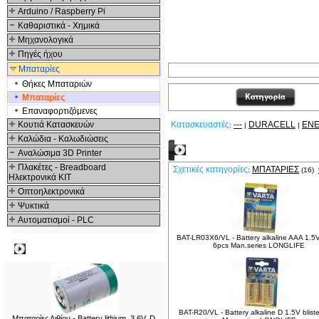
Arduino / Raspberry Pi
Καθαριστικά - Χημικά
Μηχανολογικά
Πηγές ήχου
Μπαταρίες
Θήκες Μπαταριών
Μπαταρίες
Επαναφορτιζόμενες
Κουτιά Κατασκευών
Κατασκευαστές
---
DURACELL
ENE
:
|
|
Καλώδια - Καλωδιώσεις
Σχετικά Προϊόντα
Αναλώσιμα 3D Printer
Πλακέτες - Breadboard
Σχετικές κατηγορίες
ΜΠΑΤΑΡΊΕΣ
:
(16)
Ηλεκτρονικά ΚΙΤ
Οπτοηλεκτρονικά
Ψυκτικά
Αυτοματισμοί - PLC
BAT-LR03X6/VL - Battery alkaline AAA 1.5V 
6pcs Man.series LONGLIFE
Δημοφιλή
BAT-R20/VL - Battery alkaline D 1.5V blist
Μπαταρίες Λιθίου - Battery lithium, 3.6V, D,