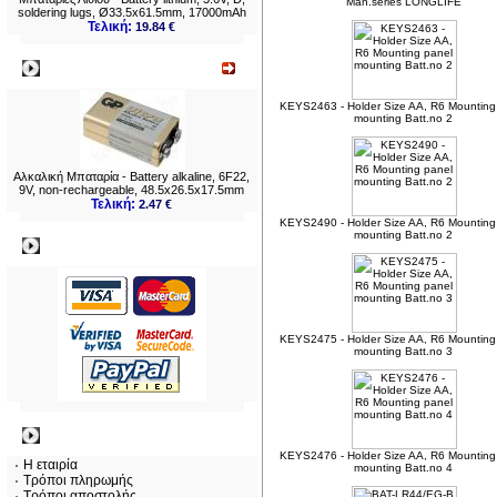
Man.series LONGLIFE
soldering lugs, Ø33.5x61.5mm, 17000mAh
Τελική:
19.84 €
Νεο
KEYS2463 - Holder Size AA, R6 Mounting
mounting Batt.no 2
Αλκαλική Μπαταρία - Battery alkaline, 6F22,
9V, non-rechargeable, 48.5x26.5x17.5mm
Τελική:
2.47 €
KEYS2490 - Holder Size AA, R6 Mounting
mounting Batt.no 2
Πληρωμες
KEYS2475 - Holder Size AA, R6 Mounting
mounting Batt.no 3
Πληροφορίες
KEYS2476 - Holder Size AA, R6 Mounting
Η εταιρία
mounting Batt.no 4
Τρόποι πληρωμής
Τρόποι αποστολής