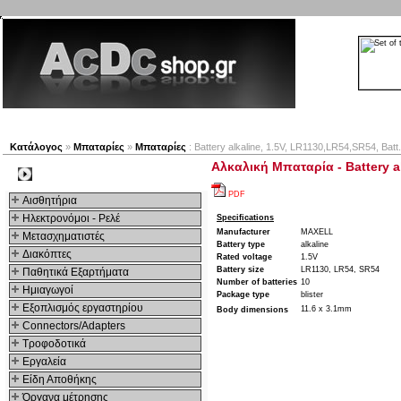
Νέα προϊόντα
Πλοηγός
Εταιρία
Λογαριασμός
Κατάλογος
»
Μπαταρίες
»
Μπαταρίες
: Battery alkaline, 1.5V, LR1130,LR54,SR54, Batt
Αλκαλική Μπαταρία - Battery al
Kατηγοριες
PDF
Αισθητήρια
Ηλεκτρονόμοι - Ρελέ
Specifications
Manufacturer
MAXELL
Μετασχηματιστές
Battery type
alkaline
Διακόπτες
Rated voltage
1.5V
Battery size
LR1130, LR54, SR54
Παθητικά Εξαρτήματα
Number of batteries
10
Hμιαγωγοί
Package type
blister
Εξοπλισμός εργαστηρίου
11.6 x 3.1mm
Body dimensions
Connectors/Adapters
Τροφοδοτικά
Εργαλεία
Είδη Αποθήκης
Όργανα μέτρησης