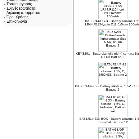
Τρόποι αγοράς
Συχνές ερωτήσεις
Δήλωση απορρήτου
Όροι Χρήσης
Επικοινωνία
BAT-LR44/EG-B - Battery alkaline 1.
LR44,R1154,coin Ø11.6x5mm 150m
KEYS291 - Button/lamella (right) contact Si
R1,R6 Batt.no 2
BAT-LR14/P-B2 - Battery alkaline, 1.5V, C,
Batt.no 2
BAT-LR14/EGI-BOX - Battery alkaline, 1.5
Industrial, Batt.no 12