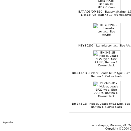
BAT-AG3/GP-B10 - Battery alkaline, 1.
LR41,R736, Batt.no 10, Ø7.9x3.6m
KEYS5209 - Lamella contact, Size AA
BH-341-1B - Holder, Leads 6F22 type, Size
Batt.no 4, Colour black
BH-343-1B - Holder, Leads 6F22 type, Size
Batt.no 4, Colour black
Δευτέρα 10 Αυγ, 2026
acdcshop.gr, Μύσωνος 47, Ση
Copyright © 2004-