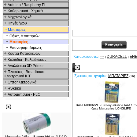
Arduino / Raspberry Pi
Καθαριστικά - Χημικά
Μηχανολογικά
Πηγές ήχου
Μπαταρίες
Θήκες Μπαταριών
Μπαταρίες
Επαναφορτιζόμενες
Κουτιά Κατασκευών
Κατασκευαστές
---
DURACELL
ENE
:
|
|
Καλώδια - Καλωδιώσεις
Αναλώσιμα 3D Printer
Σχετικά Προϊόντα
Πλακέτες - Breadboard
Σχετικές κατηγορίες
ΜΠΑΤΑΡΊΕΣ
Ηλεκτρονικά ΚΙΤ
:
(16)
Οπτοηλεκτρονικά
Ψυκτικά
Αυτοματισμοί - PLC
BAT-LR03X6/VL - Battery alkaline AAA 1.5V 
Δημοφιλή
6pcs Man.series LONGLIFE
Μπαταρίες Λιθίου - Battery lithium, 3.6V, D,