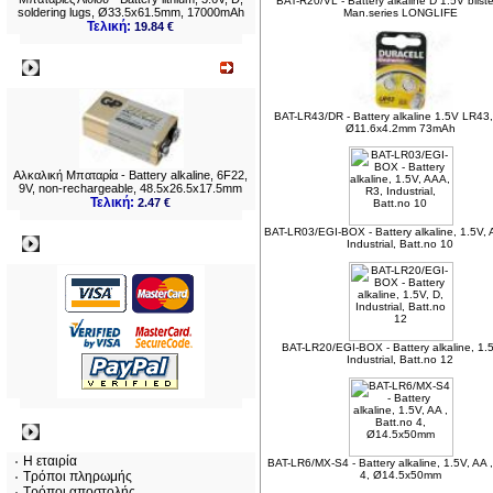
BAT-R20/VL - Battery alkaline D 1.5V blist
soldering lugs, Ø33.5x61.5mm, 17000mAh
Man.series LONGLIFE
Τελική:
19.84 €
Νεο
BAT-LR43/DR - Battery alkaline 1.5V LR4
Ø11.6x4.2mm 73mAh
Αλκαλική Μπαταρία - Battery alkaline, 6F22,
9V, non-rechargeable, 48.5x26.5x17.5mm
Τελική:
2.47 €
BAT-LR03/EGI-BOX - Battery alkaline, 1.5V,
Πληρωμες
Industrial, Batt.no 10
BAT-LR20/EGI-BOX - Battery alkaline, 1.5
Industrial, Batt.no 12
Πληροφορίες
Η εταιρία
BAT-LR6/MX-S4 - Battery alkaline, 1.5V, AA ,
Τρόποι πληρωμής
4, Ø14.5x50mm
Τρόποι αποστολής