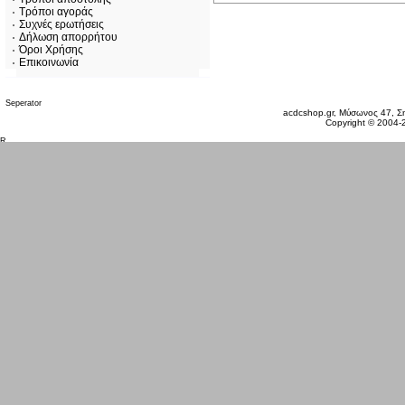
Τρόποι αγοράς
Συχνές ερωτήσεις
Δήλωση απορρήτου
Όροι Χρήσης
Επικοινωνία
Παρασκευή 07 Αυγ, 2026
acdcshop.gr, Μύσωνος 47, Ση
Copyright © 2004-