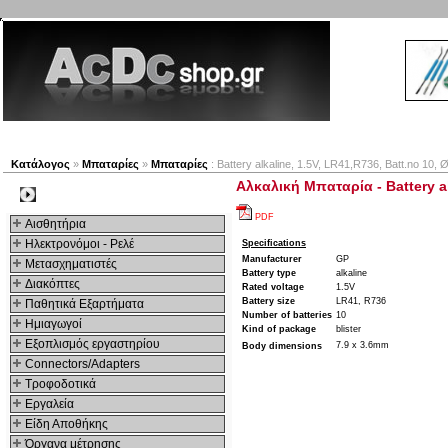
Νέα προϊόντα
Πλοηγός
Εταιρία
Λογαριασμός
Κατάλογος
»
Μπαταρίες
»
Μπαταρίες
: Battery alkaline, 1.5V, LR41,R736, Batt.no 10,
Αλκαλική Μπαταρία - Battery al
Kατηγοριες
PDF
Αισθητήρια
Ηλεκτρονόμοι - Ρελέ
Specifications
Manufacturer
GP
Μετασχηματιστές
Battery type
alkaline
Διακόπτες
Rated voltage
1.5V
Battery size
LR41, R736
Παθητικά Εξαρτήματα
Number of batteries
10
Hμιαγωγοί
Kind of package
blister
Εξοπλισμός εργαστηρίου
7.9 x 3.6mm
Body dimensions
Connectors/Adapters
Τροφοδοτικά
Εργαλεία
Είδη Αποθήκης
Όργανα μέτρησης