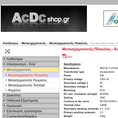
Νέα προϊόντα
Πλοηγός
Εταιρία
Λογαριασμός
Κατάλογος
»
Μετασχηματιστές
»
Μετασχηματιστές Πλακέτας
: Encapsulated trafo, 
Μετασχηματιστές Πλακέτας - En
Kατηγοριες
PDF
Αισθητήρια
Ηλεκτρονόμοι - Ρελέ
Specifications
Manufacturer
BREVE TUFVA
Μετασχηματιστές
Transformer type
encapsulated
Μετασχηματιστές Πλακέτας
Power
6VA
Primary voltage
230V AC
Μετασχηματιστές Ρευματος
Secondary voltage 1
9V
Μετασχηματιστές Toroidal
Secondary voltage 2
9V
Φερρίτες
Mounting
PCB
Pri./sec. insulation strength
4kV/60s
Διακόπτες
Sealing
IP00
Παθητικά Εξαρτήματα
Conform to the norm
PN-EN 61558-1:
Thermal class
Ta60B
Hμιαγωγοί
Secondary winding terminals
6-7, 9-10
Εξοπλισμός εργαστηρίου
Primary winding terminals
1-5
Connectors/Adapters
Weight
200g