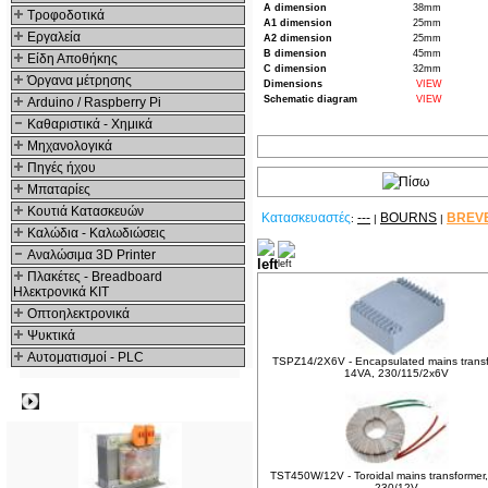
A dimension
38mm
Τροφοδοτικά
A1 dimension
25mm
Εργαλεία
A2 dimension
25mm
B dimension
45mm
Είδη Αποθήκης
C dimension
32mm
Όργανα μέτρησης
Dimensions
VIEW
Schematic diagram
VIEW
Arduino / Raspberry Pi
Καθαριστικά - Χημικά
Μηχανολογικά
Πηγές ήχου
Μπαταρίες
Κουτιά Κατασκευών
Κατασκευαστές
---
BOURNS
BREV
:
|
|
Καλώδια - Καλωδιώσεις
Αναλώσιμα 3D Printer
Δείτε ακόμα
Πλακέτες - Breadboard
Ηλεκτρονικά ΚΙΤ
Οπτοηλεκτρονικά
Ψυκτικά
Αυτοματισμοί - PLC
TSPZ14/2X6V - Encapsulated mains transf
14VA, 230/115/2x6V
Δημοφιλή
TST450W/12V - Toroidal mains transformer
230/12V