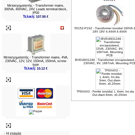
Μετασχηματιστής - Transformer mains,
300VA, 400VAC, 24V, Leads terminal block,
IP00
Τελική:
107.95 €
Νεο
55152-P1S2 - Transformer toroidal 160VA
18V 18V 4.444A 4.444A
Μετασχηματιστής - Transformer mains, 4VA,
BVEI4831246 - Transformer encapsulated
230VAC, 12V, 12V, 150mA, 150mA, screw
230VAC, 9V, 1667mA, Mounting PC
type
Τελική:
10.12 €
Πληρωμες
TF6X4X3 - Ferrite toroidal, L 4mm, Int.di
Out.diam 6mm, ±0,20mm
Πληροφορίες
Η εταιρία