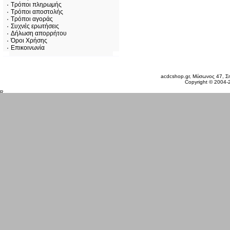
Τρόποι πληρωμής
Τρόποι αποστολής
Τρόποι αγοράς
Συχνές ερωτήσεις
Δήλωση απορρήτου
Όροι Χρήσης
Επικοινωνία
Σάββατο 08 Αυγ, 2026
acdcshop.gr, Μύσωνος 47, Ση
Copyright © 2004-