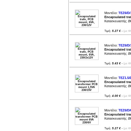
1067mA (
2
)
1100mA (
1
)
1.11A (
2
)
1111mA (
3
)
Μοντέλο:
TEZ6/D/
1111.1mA (
3
)
1112mA (
2
)
Encapsulated tra
1.16A (
2
)
Κατασκευαστής:
B
1167mA (
3
)
1.17A (
1
)
1.2A (
1
)
Τιμή:
5.27 €
-
(με Φ
1222mA (
1
)
1223mA (
1
)
1.25A (
4
)
1250mA (
4
)
1.33A (
4
)
Μοντέλο:
TEZ6/D/
1333mA (
3
)
1333.3mA (
5
)
Encapsulated tra
1334mA (
1
)
Κατασκευαστής:
B
1375mA (
2
)
1458mA (
2
)
1467mA (
1
)
1.5A (
4
)
Τιμή:
5.43 €
-
(με Φ
1523.8mA (
1
)
1.6A (
1
)
1.66A (
2
)
1666.6mA (
1
)
Μοντέλο:
TEZ1.5/
1667mA (
6
)
1.67A (
1
)
Encapsulated tr
1777.7mA (
2
)
Κατασκευαστής:
B
1778mA (
1
)
1833mA (
1
)
1834mA (
1
)
1867mA (
1
)
Τιμή:
4.00 €
-
(με Φ
1.94A (
1
)
1958mA (
1
)
1994mA (
1
)
2A (
4
)
2000mA (
2
)
Μοντέλο:
TEZ6/D/
2083mA (
1
)
Encapsulated tr
2133.3mA (
1
)
Κατασκευαστής:
B
2200mA (
1
)
2.22A (
1
)
2223mA (
1
)
2.33A (
1
)
Τιμή:
5.27 €
-
(με Φ
2334mA (
1
)