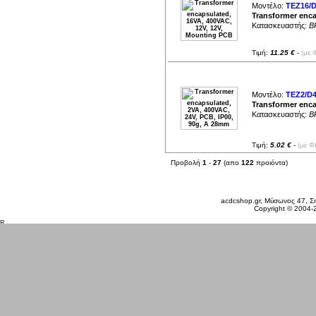
Μοντέλο:
TEZ16/D
Transformer enca
Κατασκευαστής:
B
Τιμή:
11.25 €
-
(με 
Μοντέλο:
TEZ2/D4
Transformer enca
Κατασκευαστής:
B
Τιμή:
5.02 €
-
(με Φ
Προβολή
1
-
27
(απο
122
προιόντα)
Σάββατο 08 Αυγ, 2026
acdcshop.gr, Μύσωνος 47, Ση
Copyright © 2004-