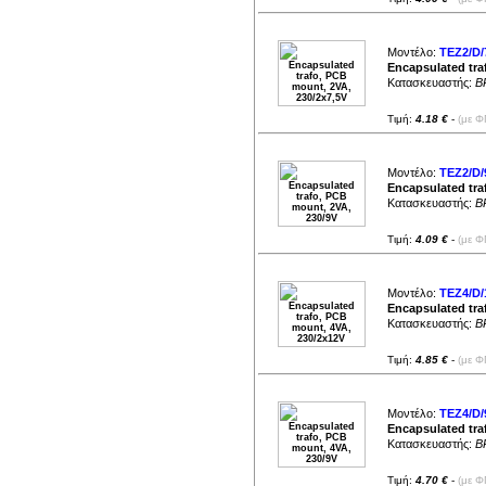
0.47A (
1
)
476.1mA (
1
)
480mA (
1
)
500mA (
12
)
0.5A (
8
)
Μοντέλο:
TEZ2/D/7
533mA (
1
)
Encapsulated tra
533.3mA (
1
)
534mA (
1
)
Κατασκευαστής:
B
0.55A (
2
)
555mA (
1
)
555.5mA (
2
)
Τιμή:
4.18 €
-
(με Φ
556mA (
4
)
0.57A (
1
)
571.4mA (
1
)
0.58A (
2
)
583mA (
1
)
Μοντέλο:
TEZ2/D/
0.6A (
2
)
Encapsulated tra
600mA (
2
)
625mA (
2
)
Κατασκευαστής:
B
0.66A (
3
)
666.6mA (
9
)
667mA (
9
)
Τιμή:
4.09 €
-
(με Φ
734mA (
1
)
0.75A (
4
)
750mA (
1
)
761.9mA (
1
)
0.77A (
1
)
Μοντέλο:
TEZ4/D/
778mA (
1
)
Encapsulated tra
0.78A (
1
)
0.8A (
2
)
Κατασκευαστής:
B
800mA (
3
)
0.83A (
3
)
833mA (
2
)
Τιμή:
4.85 €
-
(με Φ
833.3mA (
4
)
834mA (
3
)
888.8mA (
2
)
889mA (
3
)
917mA (
2
)
Μοντέλο:
TEZ4/D/
0.93A (
1
)
933mA (
1
)
Encapsulated tra
952.3mA (
1
)
Κατασκευαστής:
B
0.97A (
1
)
1000mA (
4
)
1A (
8
)
Τιμή:
4.70 €
-
(με Φ
1066.6mA (
2
)