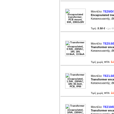
2.4A (
1
)
2444mA (
1
)
2445mA (
1
)
2.5A (
3
)
Μοντέλο:
TEZ6/D/
2500mA (
1
)
2666.6mA (
1
)
Encapsulated tra
2667mA (
1
)
Κατασκευαστής:
B
2750mA (
1
)
2778mA (
1
)
2917mA (
1
)
3A (
1
)
Τιμή:
5.58 €
-
(με Φ
3.33A (
1
)
3667mA (
1
)
4A (
1
)
4167mA (
1
)
4.58A (
1
)
5A (
1
)
Μοντέλο:
TEZ0.5/
6.1A (
1
)
Transformer enca
Κατασκευαστής:
B
5.
Τιμή χωρίς ΦΠΑ
Μοντέλο:
TEZ1.5/
Transformer enca
Κατασκευαστής:
B
3.
Τιμή χωρίς ΦΠΑ
Μοντέλο:
TEZ10/D/
Transformer encap