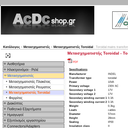
Νέα προϊόντα
Πλοηγός
Εταιρία
Λογαριασμός
Κατάλογος
»
Μετασχηματιστές
»
Μετασχηματιστές Toroidal
: Toroidal mains transfo
Μετασχηματιστής Toroidal - To
Kατηγοριες
PDF
Αισθητήρια
Ηλεκτρονόμοι - Ρελέ
Specifications
Manufacturer
INDEL
Μετασχηματιστές
Transformer type
toroidal
Μετασχηματιστές Πλακέτας
Power
10VA
Primary voltage
230V AC
Μετασχηματιστές Ρευματος
Secondary voltage 1
17V
Μετασχηματιστές Toroidal
Secondary voltage 2
17V
Φερρίτες
Secondary winding current 1
0.3A
Secondary winding current 2
0.3A
Διακόπτες
Weight
0.3kg
Παθητικά Εξαρτήματα
Leads
cables
Diameter
57mm
Hμιαγωγοί
Height
28mm
Εξοπλισμός εργαστηρίου
Sealing
IP00
Connectors/Adapters
Insulation class
II