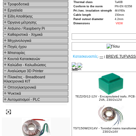
Thermal class
Ta40B
Τροφοδοτικά
Conform to the norm
PN-EN 61558
Εργαλεία
Pri./sec. insulation strength
4kV/60s
Cable length
150mm
Είδη Αποθήκης
Panel cutout diameter
4.2mm
Όργανα μέτρησης
Dimensions
VIEW
Arduino / Raspberry Pi
Καθαριστικά - Χημικά
Μηχανολογικά
Πηγές ήχου
Μπαταρίες
Κατασκευαστές
---
BREVE TUFVAS
:
|
Κουτιά Κατασκευών
Καλώδια - Καλωδιώσεις
Δείτε ακόμα
Αναλώσιμα 3D Printer
Πλακέτες - Breadboard
Ηλεκτρονικά ΚΙΤ
Οπτοηλεκτρονικά
Ψυκτικά
TEZ2/D/12-12V - Encapsulated trafo, PCB
Αυτοματισμοί - PLC
2VA, 230/2x12V
Δημοφιλή
TST150W/2X14V - Toroidal mains transforme
230/2x14V