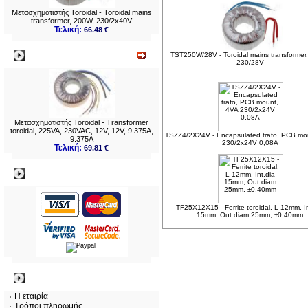
Μετασχηματιστής Toroidal - Toroidal mains
transformer, 200W, 230/2x40V
Τελική:
66.48 €
Νεο
TST250W/28V - Toroidal mains transformer
230/28V
Μετασχηματιστής Toroidal - Transformer
toroidal, 225VA, 230VAC, 12V, 12V, 9.375A,
TSZZ4/2X24V - Encapsulated trafo, PCB mo
9.375A
230/2x24V 0,08A
Τελική:
69.81 €
Πληρωμες
TF25X12X15 - Ferrite toroidal, L 12mm, I
15mm, Out.diam 25mm, ±0,40mm
Πληροφορίες
Η εταιρία
Τρόποι πληρωμής