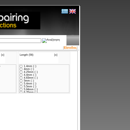
[
Είσοδος
]
[x]
Length (56)
[x]
)
1.4mm (
1
)
4mm (
3
)
4.25mm (
1
)
4.4mm (
2
)
4.83mm (
1
)
5mm (
1
)
5.4mm (
3
)
5.5mm (
2
)
5.94mm (
1
)
6.35mm (
2
)
6.8mm (
2
)
7.5mm (
1
)
7.92mm (
1
)
8mm (
2
)
8.1mm (
2
)
10mm (
2
)
10.6mm (
1
)
11mm (
1
)
11.1mm (
3
)
12mm (
2
)
13mm (
3
)
14mm (
1
)