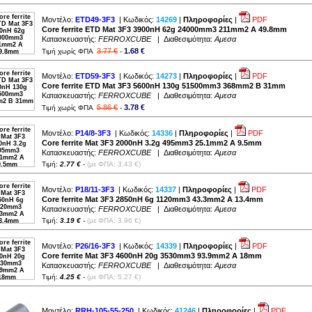
Μοντέλο:
ETD49-3F3
| Κωδικός:
14269
|
Πληροφορίες
|
PDF
Core ferrite ETD Mat 3F3 3900nH 62g 24000mm3 211mm2 A 49.8mm
Κατασκευαστής:
FERROXCUBE
| Διαθεσιμότητα:
Αμεσα
3.77 €
1.68 €
Τιμή χωρίς ΦΠΑ
-
Μοντέλο:
ETD59-3F3
| Κωδικός:
14273
|
Πληροφορίες
|
PDF
Core ferrite ETD Mat 3F3 5600nH 130g 51500mm3 368mm2 B 31mm
Κατασκευαστής:
FERROXCUBE
| Διαθεσιμότητα:
Αμεσα
5.86 €
3.78 €
Τιμή χωρίς ΦΠΑ
-
Μοντέλο:
P14/8-3F3
| Κωδικός:
14336
|
Πληροφορίες
|
PDF
Core ferrite Mat 3F3 2000nH 3.2g 495mm3 25.1mm2 A 9.5mm
Κατασκευαστής:
FERROXCUBE
| Διαθεσιμότητα:
Αμεσα
Τιμή:
2.77 €
-
(με ΦΠΑ: 3.43 €)
Μοντέλο:
P18/11-3F3
| Κωδικός:
14337
|
Πληροφορίες
|
PDF
Core ferrite Mat 3F3 2850nH 6g 1120mm3 43.3mm2 A 13.4mm
Κατασκευαστής:
FERROXCUBE
| Διαθεσιμότητα:
Αμεσα
Τιμή:
3.19 €
-
(με ΦΠΑ: 3.96 €)
Μοντέλο:
P26/16-3F3
| Κωδικός:
14339
|
Πληροφορίες
|
PDF
Core ferrite Mat 3F3 4600nH 20g 3530mm3 93.9mm2 A 18mm
Κατασκευαστής:
FERROXCUBE
| Διαθεσιμότητα:
Αμεσα
Τιμή:
4.25 €
-
(με ΦΠΑ: 5.27 €)
Μοντέλο:
RRH-105-55-250
| Κωδικός:
41246
|
Πληροφορίες
|
PDF