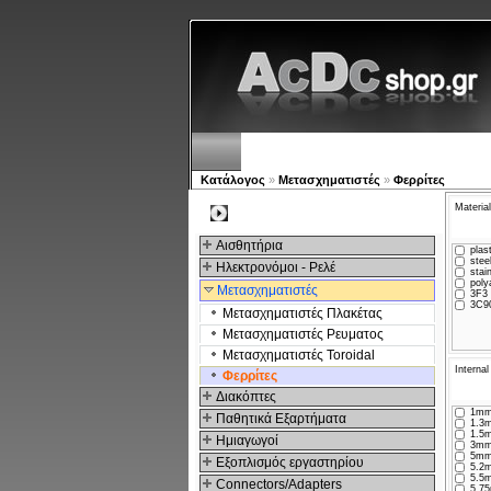
Νέα προϊόντα
Πλοηγός
Ε
Κατάλογος
»
Μετασχηματιστές
»
Φερρίτες
Material
Kατηγοριες
Αισθητήρια
plast
steel
Ηλεκτρονόμοι - Ρελέ
stain
poly
Μετασχηματιστές
3F3 
3C90
Μετασχηματιστές Πλακέτας
Μετασχηματιστές Ρευματος
Μετασχηματιστές Toroidal
Internal
Φερρίτες
Διακόπτες
1mm
Παθητικά Εξαρτήματα
1.3m
1.5m
Hμιαγωγοί
3mm
5mm
Εξοπλισμός εργαστηρίου
5.2m
5.5m
Connectors/Adapters
5.75