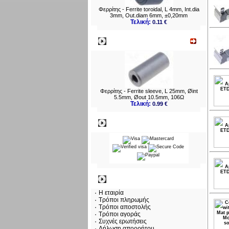
Φερρίτης - Ferrite toroidal, L 4mm, Int.dia
3mm, Out.diam 6mm, ±0,20mm
Τελική:
0.11 €
Νεο
Φερρίτης - Ferrite sleeve, L 25mm, Øint
5.5mm, Øout 10.5mm, 106Ω
Τελική:
0.99 €
Πληρωμες
Πληροφορίες
Η εταιρία
Τρόποι πληρωμής
Τρόποι αποστολής
Τρόποι αγοράς
Συχνές ερωτήσεις
Δήλωση απορρήτου