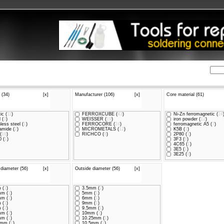
Αναζήτηση:
ταιρία
Λογαριασμός
Καλάθι
Επικοινωνία
 (34)
[x]
Manufacturer (106)
[x]
Core material (61)
ic (
11
)
FERROXCUBE (
43
)
Ni-Zn ferromagnetic (
24
 (
3
)
WEISSER (
19
)
iron powder (
12
)
less steel (
1
)
FERROCORE (
24
)
ferromagnetic A5 (
7
)
amide (
2
)
MICROMETALS (
12
)
K5B (
1
)
(
16
)
RICHCO (
8
)
2P80 (
1
)
 (
1
)
3F3 (
6
)
4C65 (
1
)
3E5 (
1
)
3E25 (
8
)
 diameter (56)
[x]
Outside diameter (56)
[x]
 (
1
)
3.5mm (
2
)
m (
1
)
5mm (
1
)
m (
1
)
6mm (
1
)
 (
1
)
9mm (
1
)
 (
2
)
9.5mm (
1
)
m (
2
)
10mm (
1
)
m (
1
)
10.25mm (
1
)
mm (
1
)
10.5mm (
1
)