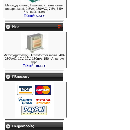
125mA (
10
)
16
0.125A (
1
)
0.
Μετασχηματιστές Πλακέτας - Transformer
126mA (
2
)
17
encapsulated, 2.5VA, 230VAC, 7.5V, 7.5V,
127mA (
3
)
0.
128mA (
2
)
18
166.6mA, IP00
0.13A (
6
)
0.
Τελική:
5.51 €
133mA (
2
)
19
133.3mA (
3
)
20
138.8mA (
1
)
0.
Νεο
138.9mA (
1
)
20
144mA (
1
)
21
145mA (
1
)
0.
150mA (
5
)
22
0.15A (
1
)
0.
153mA (
1
)
25
158mA (
2
)
0.
0.16A (
5
)
27
166mA (
1
)
28
166.6mA (
8
)
30
Μετασχηματιστής - Transformer mains, 4VA,
0.167A (
1
)
0.
167mA (
5
)
33
230VAC, 12V, 12V, 150mA, 150mA, screw
0.17A (
1
)
33
type
174mA (
1
)
33
Τελική:
10.12 €
175mA (
1
)
0.
178mA (
3
)
37
0.18A (
2
)
0.
187mA (
2
)
38
Πληρωμες
189mA (
1
)
0.
0.19A (
1
)
40
190.4mA (
1
)
41
191mA (
2
)
41
192mA (
1
)
0.
200mA (
9
)
44
0.2A (
6
)
44
208mA (
1
)
0.
208.3mA (
3
)
0.
210mA (
2
)
47
211mA (
1
)
50
213mA (
1
)
0.
216mA (
1
)
53
217mA (
4
)
53
0.22A (
2
)
0.
222.2mA (
2
)
55
0.23A (
1
)
55
Πληροφορίες
233mA (
1
)
55