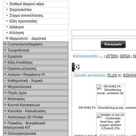
Σταθμοί θερμού αέρα
Στερεοσκόπια
Σύρμα αποκόλλησης
Είδη προστασίας
Διάφορα
Κόλληση
Θερμοσυστ. - Δεματικά
Connectors/Adapters
Τροφοδοτικά
Κατασκευαστές
---
ATTEN
ERSA
S
Εργαλεία
:
|
|
|
Είδη Αποθήκης
Σχετικά Προϊόντα
Όργανα μέτρησης
Arduino / Raspberry Pi
Σχετικές κατηγορίες
FLUX
ΚΌΛΛΗ
:
(5)
Καθαριστικά - Χημικά
Μηχανολογικά
Πηγές ήχου
Μπαταρίες
Κουτιά Κατασκευών
SR-SH817A - Desoldering pump, antistati
Καλώδια - Καλωδιώσεις
Αναλώσιμα 3D Printer
Πλακέτες - Breadboard
Ηλεκτρονικά ΚΙΤ
Οπτοηλεκτρονικά