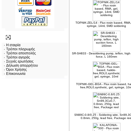
TOPNIK-ZEL/14 - Flux rosin based, RMA,
syringe, 14ml, SMD soldering
Πληροφορίες
Η εταιρία
Τρόποι πληρωμής
Τρόποι αποστολής
SR-SH833 - Desoldering pump, teflon, high
force, L 160mm
Τρόποι αγοράς
Συχνές ερωτήσεις
Δήλωση απορρήτου
Όροι Χρήσης
Επικοινωνία
TOPNIK-GEL-BGA - Flux rosin based, ha
free,ROL0,synthetic, gel, syringe, 10
SN99C-0.8/0.25 - Soldering wire, Sn99,3
0.8mm, 250g, lead free, Package ree