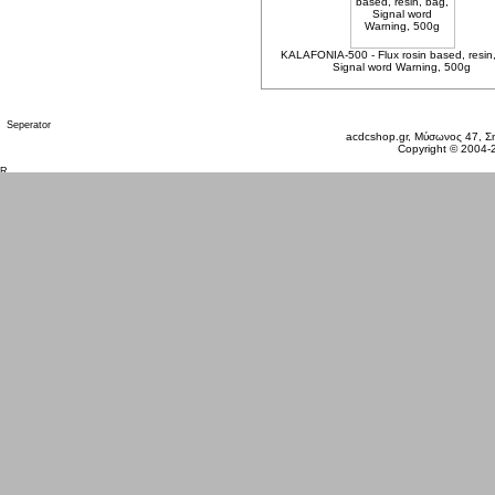
KALAFONIA-500 - Flux rosin based, resin
Signal word Warning, 500g
Παρασκευή 07 Αυγ, 2026
acdcshop.gr, Μύσωνος 47, Ση
Copyright © 2004-