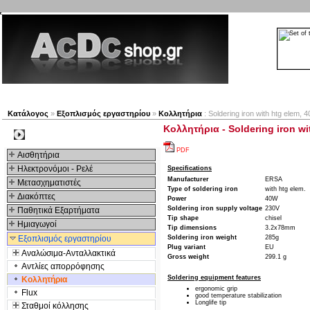
Νέα προϊόντα
Πλοηγός
Εταιρία
Λογαριασμός
Κατάλογος
»
Εξοπλισμός εργαστηρίου
»
Κολλητήρια
: Soldering iron with htg elem, 
Κολλητήρια - Soldering iron wi
Kατηγοριες
PDF
Αισθητήρια
Ηλεκτρονόμοι - Ρελέ
Specifications
Manufacturer
ERSA
Μετασχηματιστές
Type of soldering iron
with htg elem.
Διακόπτες
Power
40W
Soldering iron supply voltage
230V
Παθητικά Εξαρτήματα
Tip shape
chisel
Hμιαγωγοί
Tip dimensions
3.2x78mm
Εξοπλισμός εργαστηρίου
Soldering iron weight
285g
Plug variant
EU
Αναλώσιμα-Ανταλλακτικά
Gross weight
299.1 g
Αντλίες απορρόφησης
Soldering equipment features
Κολλητήρια
ergonomic grip
Flux
good temperature stabilization
Longlife tip
Σταθμοί κόλλησης