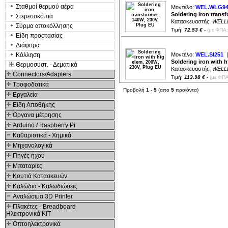
Σταθμοί θερμού αέρα
Μοντέλο:
WEL.WLG94
Soldering iron transf
Στερεοσκόπια
Κατασκευαστής:
WELL
Σύρμα αποκόλλησης
Τιμή:
72.53 €
-
(με ΦΠΑ:
Είδη προστασίας
Διάφορα
Κόλληση
Μοντέλο:
WEL.SI251
|
Soldering iron with h
Θερμοσυστ. - Δεματικά
Κατασκευαστής:
WELL
Connectors/Adapters
Τιμή:
113.98 €
-
(με ΦΠΑ
Τροφοδοτικά
Προβολή
1
-
5
(απο
5
προιόντα)
Εργαλεία
Είδη Αποθήκης
Όργανα μέτρησης
Arduino / Raspberry Pi
Καθαριστικά - Χημικά
Μηχανολογικά
Πηγές ήχου
Μπαταρίες
Κουτιά Κατασκευών
Καλώδια - Καλωδιώσεις
Αναλώσιμα 3D Printer
Πλακέτες - Breadboard
Ηλεκτρονικά ΚΙΤ
Οπτοηλεκτρονικά