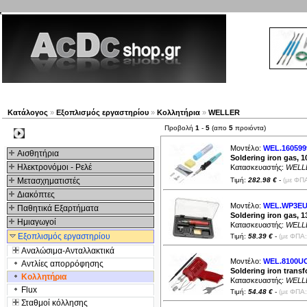
Νέα προϊόντα
Πλοηγός
Εταιρία
Λογαριασμός
Κατάλογος
»
Εξοπλισμός εργαστηρίου
»
Κολλητήρια
»
WELLER
Προβολή
1
-
5
(απο
5
προιόντα)
Kατηγοριες
Μοντέλο:
WEL.160599
Αισθητήρια
Soldering iron gas, 1
Ηλεκτρονόμοι - Ρελέ
Κατασκευαστής:
WELL
Μετασχηματιστές
Τιμή:
282.98 €
-
(με ΦΠΑ
Διακόπτες
Μοντέλο:
WEL.WP3E
Παθητικά Εξαρτήματα
Soldering iron gas, 
Hμιαγωγοί
Κατασκευαστής:
WELL
Εξοπλισμός εργαστηρίου
Τιμή:
58.39 €
-
(με ΦΠΑ:
Αναλώσιμα-Ανταλλακτικά
Μοντέλο:
WEL.8100U
Αντλίες απορρόφησης
Soldering iron transf
Κολλητήρια
Κατασκευαστής:
WELL
Flux
Τιμή:
54.48 €
-
(με ΦΠΑ:
Σταθμοί κόλλησης