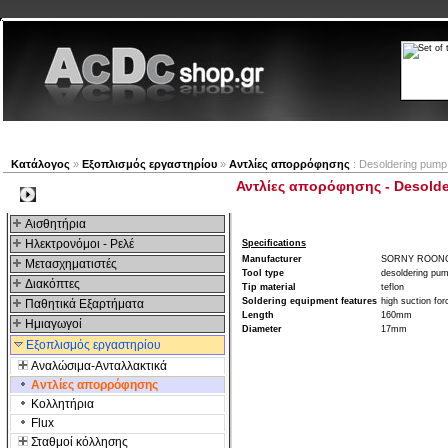
Νέα προϊόντα
Πλοηγός
Εταιρία
Λογαριασμός
Κατάλογος
»
Εξοπλισμός εργαστηρίου
»
Αντλίες απορρόφησης
: Desoldering pump,
Αντλίες απορόφησης - Desolder
Kατηγοριες
Αισθητήρια
Ηλεκτρονόμοι - Ρελέ
Specifications
Manufacturer
SORNY ROONG
Μετασχηματιστές
Tool type
desoldering pu
Διακόπτες
Tip material
teflon
Soldering equipment features
high suction for
Παθητικά Εξαρτήματα
Length
160mm
Hμιαγωγοί
Diameter
17mm
Εξοπλισμός εργαστηρίου
Αναλώσιμα-Ανταλλακτικά
Αντλίες απορρόφησης
Κολλητήρια
Flux
Σταθμοί κόλλησης