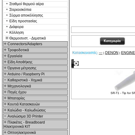
Σταθμοί θερμού αέρα
Στερεοσκόπια
Σύρμα αποκόλλησης
Είδη προστασίας
Διάφορα
Κόλληση
Θερμοσυστ. - Δεματικά
Connectors/Adapters
Τροφοδοτικά
Κατασκευαστές
---
DENON
ENGIN
:
|
|
Εργαλεία
Είδη Αποθήκης
Σχετικά Προϊόντα
Όργανα μέτρησης
Arduino / Raspberry Pi
Καθαριστικά - Χημικά
Μηχανολογικά
Πηγές ήχου
SR-T1 - Tip for 
Μπαταρίες
Κουτιά Κατασκευών
Καλώδια - Καλωδιώσεις
Αναλώσιμα 3D Printer
Πλακέτες - Breadboard
Ηλεκτρονικά ΚΙΤ
Οπτοηλεκτρονικά