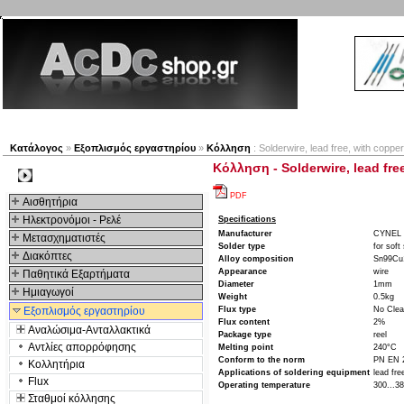
Νέα προϊόντα
Πλοηγός
Εταιρία
Λογαριασμός
Κατάλογος
»
Εξοπλισμός εργαστηρίου
»
Κόλληση
: Solderwire, lead free, with coppe
Κόλληση - Solderwire, lead fre
Kατηγοριες
PDF
Αισθητήρια
Ηλεκτρονόμοι - Ρελέ
Specifications
Manufacturer
CYNEL
Μετασχηματιστές
Solder type
for soft
Διακόπτες
Alloy composition
Sn99Cu
Appearance
wire
Παθητικά Εξαρτήματα
Diameter
1mm
Hμιαγωγοί
Weight
0.5kg
Εξοπλισμός εργαστηρίου
Flux type
No Cle
Flux content
2%
Αναλώσιμα-Ανταλλακτικά
Package type
reel
Αντλίες απορρόφησης
Melting point
240°C
Conform to the norm
PN EN 
Κολλητήρια
Applications of soldering equipment
lead fre
Flux
Operating temperature
300...3
Σταθμοί κόλλησης