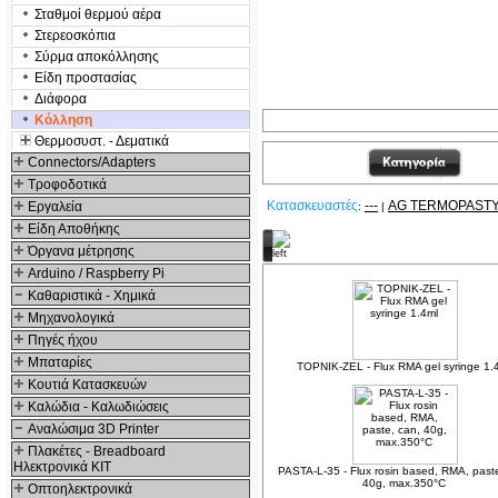
Σταθμοί θερμού αέρα
Στερεοσκόπια
Σύρμα αποκόλλησης
Είδη προστασίας
Διάφορα
Κόλληση
Θερμοσυστ. - Δεματικά
Connectors/Adapters
Τροφοδοτικά
Κατασκευαστές
---
AG TERMOPAST
Εργαλεία
:
|
Είδη Αποθήκης
Σχετικά Προϊόντα
Όργανα μέτρησης
Arduino / Raspberry Pi
Καθαριστικά - Χημικά
Μηχανολογικά
Πηγές ήχου
Μπαταρίες
TOPNIK-ZEL - Flux RMA gel syringe 1.
Κουτιά Κατασκευών
Καλώδια - Καλωδιώσεις
Αναλώσιμα 3D Printer
Πλακέτες - Breadboard
Ηλεκτρονικά ΚΙΤ
PASTA-L-35 - Flux rosin based, RMA, past
40g, max.350°C
Οπτοηλεκτρονικά