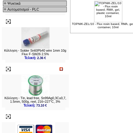
Ψυκτικά
Αυτοματισμοί - PLC
Δημοφιλή
TOPNIK-ZEL/10 - Flux rosin based, RMA, gel,
container, 10ml
Κόλληση - Solder Sn60Pb40 wire 1mm 10g
Flux F-SW26 2.5%
Τελική:
2.36 €
Νεο
Κόλληση - Tin, lead free, Sn99Ag0,3Cu0,7,
1.5mm, 500g, reel, 216÷227°C, 3%
Τελική:
73.10 €
Πληρωμες