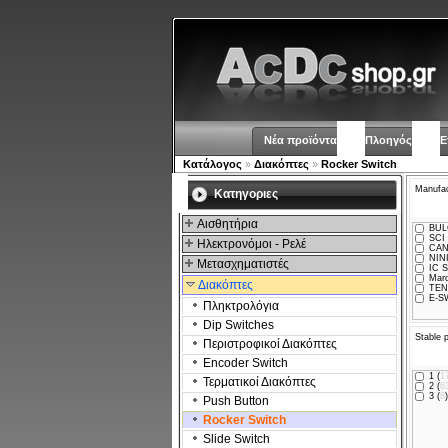
Νέα προϊόντα
Πλοηγός
Ε
Κατάλογος
»
Διακόπτες
»
Rocker Switch
Manufac
Kατηγοριες
Αισθητήρια
BULG
SCI 
Ηλεκτρονόμοι - Ρελέ
CAN
NINI
Μετασχηματιστές
IC 
Marq
Διακόπτες
TEN
E-S
Πληκτρολόγια
Dip Switches
Stable 
Περιστροφικοί Διακόπτες
Encoder Switch
1 (
1
Τερματικοί Διακόπτες
2 (
6
3 (
8
)
Push Button
Rocker Switch
Slide Switch