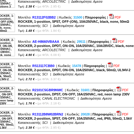
Κατασκευαστής:
ARCOLECTRIC
| Διαθεσιμότητα:
Αμεσα
Τιμή:
2.38 €
-
(με ΦΠΑ: 2.95 €)
Μοντέλο:
R13112F02BB2
| Κωδικός:
31500
|
Πληροφορίες
|
PDF
ROCKER, 1-position, SPST, OFF-(ON), 10A/250VAC, black, none, 50mΩ
Κατασκευαστής:
SCI
| Διαθεσιμότητα:
Αμεσα
Τιμή:
1.48 €
-
(με ΦΠΑ: 1.84 €)
Μοντέλο:
AE-H8660VBAAA
| Κωδικός:
29511
|
Πληροφορίες
|
PDF
ROCKER, 2-position, DPDT, ON-ON, 10A/250VAC, 10A/28VDC, black, none
Κατασκευαστής:
ARCOLECTRIC
| Διαθεσιμότητα:
Αμεσα
Τιμή:
4.90 €
-
(με ΦΠΑ: 6.08 €)
Μοντέλο:
RS13117CBB0
| Κωδικός:
15478
|
Πληροφορίες
|
PDF
ROCKER, 2-position, DPDT, ON-ON, 10A/250VAC, black, 50mΩ, UL94V-2
Κατασκευαστής:
SCI
| Διαθεσιμότητα:
Αμεσα
Τιμή:
2.72 €
-
(με ΦΠΑ: 3.37 €)
Μοντέλο:
R2101C5GBR9NWC
| Κωδικός:
31601
|
Πληροφορίες
|
PDF
ROCKER, 2-position, DPST, ON-OFF, 16A/250VAC, red, neon lamp 230V
Κατασκευαστής:
CANAL ELECTRONIC
| Διαθεσιμότητα:
Αμεσα
Τιμή:
1.76 €
-
(με ΦΠΑ: 2.18 €)
Μοντέλο:
R13112B8W02BRN2
| Κωδικός:
20028
|
Πληροφορίες
|
PDF
ROCKER, 2-position, SPST, ON-OFF, 10A/250VAC, red, IP65, 50mΩ, 1.5kV
Κατασκευαστής:
SCI
| Διαθεσιμότητα:
Αμεσα
Τιμή:
2.38 €
-
(με ΦΠΑ: 2.95 €)