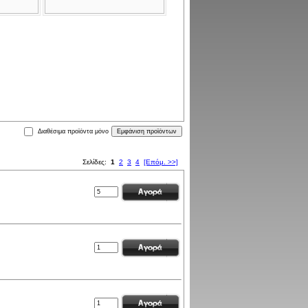
Διαθέσιμα προϊόντα μόνο
Σελίδες:
1
2
3
4
[Επόμ. >>]