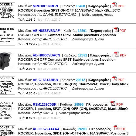
Μοντέλο:
MRH10C5NBBN
| Κωδικός:
15468
|
Πληροφορίες
|
PDF
ROCKER 2-position SPST ON-OFF 10A/250VAC black -25....80°C
Κατασκευαστής:
CANAL ELECTRONIC
| Διαθεσιμότητα:
Αμεσα
Τιμή:
1.03 €
-
(με ΦΠΑ: 1.27 €)
Μοντέλο:
AE-H8553VBNAF
| Κωδικός:
12591
|
Πληροφορίες
|
PDF
ROCKER ON OFF Contacts DPST Stable positions 2 position
Κατασκευαστής:
ARCOLECTRIC
| Διαθεσιμότητα:
Αμεσα
Τιμή:
3.87 €
-
(με ΦΠΑ: 4.79 €)
Μοντέλο:
AE-H8600VBACN
| Κωδικός:
12592
|
Πληροφορίες
|
PDF
ROCKER ON OFF Contacts SPST Stable positions 2 position
Κατασκευαστής:
ARCOLECTRIC
| Διαθεσιμότητα:
Αμεσα
Τιμή:
2.06 €
-
(με ΦΠΑ: 2.56 €)
Μοντέλο:
AE-C1561ABBB
| Κωδικός:
29512
|
Πληροφορίες
|
PDF
ROCKER, 1-position, DPDT, ON-(ON), 16A/250VAC, black, Body black
Κατασκευαστής:
ARCOLECTRIC
| Διαθεσιμότητα:
Αμεσα
Τιμή:
4.00 €
-
(με ΦΠΑ: 4.96 €)
Μοντέλο:
RSM1232C0BK
| Κωδικός:
28595
|
Πληροφορίες
|
PDF
ROCKER, 1-position, SP3T, (ON)-OFF-(ON), 6A/250VAC, black, 35mΩ
Κατασκευαστής:
NINIGI
| Διαθεσιμότητα:
Αμεσα
Τιμή:
0.67 €
-
(με ΦΠΑ: 0.83 €)
Μοντέλο:
AE-C1522ATAAA
| Κωδικός:
29209
|
Πληροφορίες
|
PDF
ROCKER, 1-position, SPDT, (ON)-OFF-(ON), 16A/250VAC, Positions 3