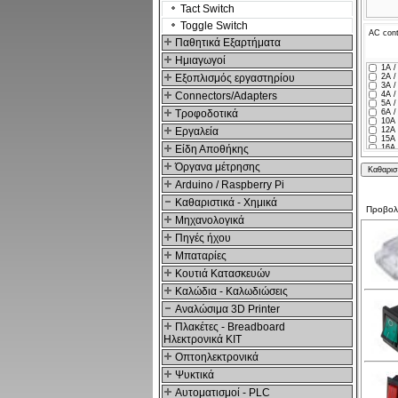
Tact Switch
Toggle Switch
AC cont
Παθητικά Εξαρτήματα
Hμιαγωγοί
1A /
Εξοπλισμός εργαστηρίου
2A /
3A /
Connectors/Adapters
4A /
5A /
Τροφοδοτικά
6A /
10A 
Εργαλεία
12A 
15A 
Είδη Αποθήκης
16A 
20A 
Όργανα μέτρησης
Arduino / Raspberry Pi
Καθαριστικά - Χημικά
Προβο
Μηχανολογικά
Πηγές ήχου
Μπαταρίες
Κουτιά Κατασκευών
Καλώδια - Καλωδιώσεις
Αναλώσιμα 3D Printer
Πλακέτες - Breadboard
Ηλεκτρονικά ΚΙΤ
Οπτοηλεκτρονικά
Ψυκτικά
Αυτοματισμοί - PLC