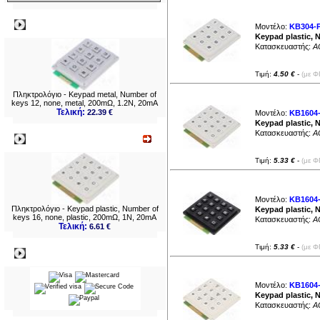
Δημοφιλή
Μοντέλο:
KB304-
Keypad plastic, 
Κατασκευαστής:
A
Τιμή:
4.50 €
-
(με Φ
Πληκτρολόγιο - Keypad metal, Number of
keys 12, none, metal, 200mΩ, 1.2N, 20mA
Τελική:
22.39 €
Μοντέλο:
KB1604
Keypad plastic, 
Κατασκευαστής:
A
Νεο
Τιμή:
5.33 €
-
(με Φ
Μοντέλο:
KB1604
Πληκτρολόγιο - Keypad plastic, Number of
Keypad plastic, 
keys 16, none, plastic, 200mΩ, 1N, 20mA
Κατασκευαστής:
A
Τελική:
6.61 €
Τιμή:
5.33 €
-
(με Φ
Πληρωμες
Μοντέλο:
KB1604
Keypad plastic, 
Κατασκευαστής:
A