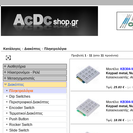
Νέα προϊόντα
Πλοηγός
Εταιρία
Λογαριασμός
Κατάλογος
»
Διακόπτες
»
Πληκτρολόγια
Προβολή
1
-
11
(απο
11
προιόντα)
Kατηγοριες
Αισθητήρια
Μοντέλο:
KB304-
Ηλεκτρονόμοι - Ρελέ
Keypad metal, Nu
Κατασκευαστής:
A
Μετασχηματιστές
Διακόπτες
Τιμή:
25.83 €
-
(με 
Πληκτρολόγια
Dip Switches
Περιστροφικοί Διακόπτες
Μοντέλο:
KB304-
Keypad metal, Nu
Encoder Switch
Κατασκευαστής:
A
Τερματικοί Διακόπτες
Push Button
Τιμή:
18.06 €
-
(με 
Rocker Switch
Slide Switch