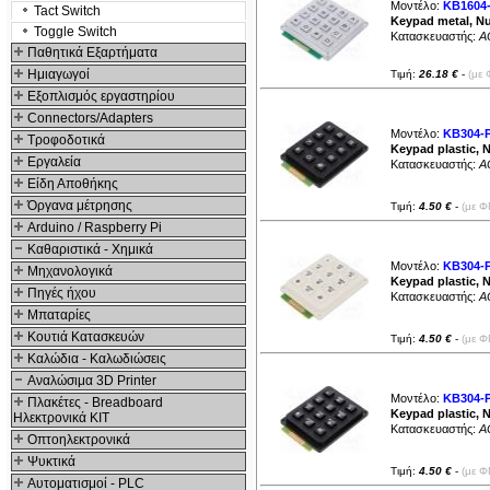
Μοντέλο:
KB1604
Tact Switch
Keypad metal, Nu
Toggle Switch
Κατασκευαστής:
A
Παθητικά Εξαρτήματα
Hμιαγωγοί
Τιμή:
26.18 €
-
(με 
Εξοπλισμός εργαστηρίου
Connectors/Adapters
Μοντέλο:
KB304-
Τροφοδοτικά
Keypad plastic, 
Εργαλεία
Κατασκευαστής:
A
Είδη Αποθήκης
Όργανα μέτρησης
Τιμή:
4.50 €
-
(με Φ
Arduino / Raspberry Pi
Καθαριστικά - Χημικά
Μοντέλο:
KB304-
Μηχανολογικά
Keypad plastic, 
Πηγές ήχου
Κατασκευαστής:
A
Μπαταρίες
Κουτιά Κατασκευών
Τιμή:
4.50 €
-
(με Φ
Καλώδια - Καλωδιώσεις
Αναλώσιμα 3D Printer
Μοντέλο:
KB304-
Πλακέτες - Breadboard
Keypad plastic, 
Ηλεκτρονικά ΚΙΤ
Κατασκευαστής:
A
Οπτοηλεκτρονικά
Ψυκτικά
Τιμή:
4.50 €
-
(με Φ
Αυτοματισμοί - PLC