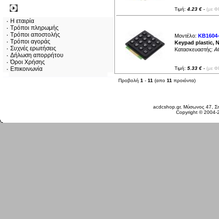
Πληροφορίες
Τιμή:
4.23 €
-
(με Φ
Η εταιρία
Τρόποι πληρωμής
Τρόποι αποστολής
Μοντέλο:
KB1604
Τρόποι αγοράς
Keypad plastic, 
Συχνές ερωτήσεις
Κατασκευαστής:
A
Δήλωση απορρήτου
Όροι Χρήσης
Επικοινωνία
Τιμή:
5.33 €
-
(με Φ
Προβολή
1
-
11
(απο
11
προιόντα)
Πέμπτη 06 Αυγ, 2026
acdcshop.gr, Μύσωνος 47, Ση
Copyright © 2004-