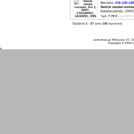
Μοντέλο:
V16-11R-24
Switch vandal resist
Κατασκευαστής:
ONP
Τιμή:
7.70 €
-
(με ΦΠΑ: 
Προβολή
1
-
27
(απο
145
προιόντα)
Κυριακή 09 Αυγ, 2026
acdcshop.gr, Μύσωνος 47, Ση
Copyright © 2004-