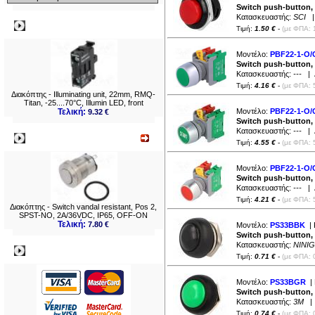
Switch push-button,
Κατασκευαστής:
SCI
| 
Δημοφιλή
Τιμή:
1.50 €
-
(με ΦΠΑ: 
Μοντέλο:
PBF22-1-O/
Switch push-button, 
Κατασκευαστής:
---
| Δ
Τιμή:
4.16 €
-
(με ΦΠΑ: 
Διακόπτης - Illuminating unit, 22mm, RMQ-
Titan, -25....70°C, Illumin LED, front
Τελική:
Μοντέλο:
PBF22-1-O/C
9.32 €
Switch push-button, 
Κατασκευαστής:
---
| Δ
Νεο
Τιμή:
4.55 €
-
(με ΦΠΑ: 
Μοντέλο:
PBF22-1-O/
Switch push-button, 
Κατασκευαστής:
---
| Δ
Τιμή:
4.21 €
-
(με ΦΠΑ: 
Διακόπτης - Switch vandal resistant, Pos 2,
SPST-NO, 2A/36VDC, IP65, OFF-ON
Τελική:
7.80 €
Μοντέλο:
PS33BBK
| 
Switch push-button, 
Κατασκευαστής:
NINIG
Πληρωμες
Τιμή:
0.71 €
-
(με ΦΠΑ: 
Μοντέλο:
PS33BGR
| 
Switch push-button, 
Κατασκευαστής:
3M
| 
Τιμή:
0.74 €
-
(με ΦΠΑ: 