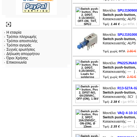
Μοντέλο:
SPUJ190900
Switch push-button,
Κατασκευαστής:
ALPS
Πληροφορίες
Τιμή:
1.46 €
-
(με ΦΠΑ: 
Η εταιρία
Μοντέλο:
SPUJ191000
Τρόποι πληρωμής
Switch push-button,
Τρόποι αποστολής
Κατασκευαστής:
ALPS
Τρόποι αγοράς
Συχνές ερωτήσεις
2.80 €
Τιμή χωρίς ΦΠΑ
Δήλωση απορρήτου
Όροι Χρήσης
Επικοινωνία
Μοντέλο:
PN22SJNA0
Switch push-button, 
Κατασκευαστής:
---
| Δ
2.40 €
Τιμή χωρίς ΦΠΑ
Μοντέλο:
R13-527A-0
Switch push-button,
Κατασκευαστής:
SCI
| 
Τιμή:
2.38 €
-
(με ΦΠΑ: 
Μοντέλο:
VAQ-4-10-1
Switch push-button,
Κατασκευαστής:
---
| Δ
Τιμή:
2.35 €
-
(με ΦΠΑ: 