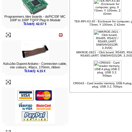
Programmers /dev boards - dsPIC33F MC
100P to 100P TQFP Plug In Module
TEK-RPI-X3.40 - Enclosure for computer, g
Τελική:
42.57 €
73mm, Y 100mm, Z 42mm
Νεο
MIKROE-2821 - Click board, RS485, RS
RS485,UART, SN65HVD31DR, 3.3V
Καλώδιo Dupont Arduino - Connection cable,
mix colours, 40pcs, 170mm, ribbon
Τελική:
4.15 €
Πληρωμες
CR0043 - Card reader memory, USB A plu
plug, USB 3.2, 5Gbps