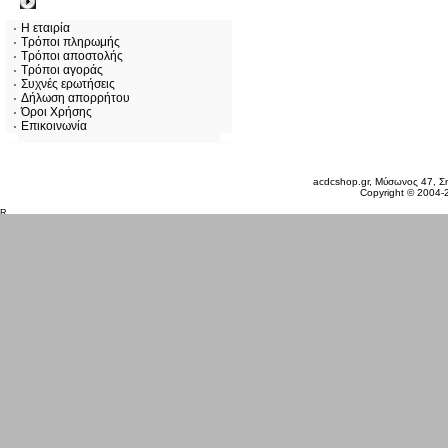
Πληροφορίες
Η εταιρία
Τρόποι πληρωμής
Τρόποι αποστολής
Τρόποι αγοράς
Συχνές ερωτήσεις
Δήλωση απορρήτου
Όροι Χρήσης
Επικοινωνία
Σάββατο 08 Αυγ, 2026
acdcshop.gr, Μύσωνος 47, Ση
Copyright © 2004-