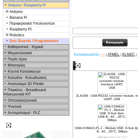
Arduino / Raspberry Pi
Arduino
Banana Pi
Περιφερειακά Υπολογιστών
Raspberry PI
Robotics
Dev. Boards / Programmers
Καθαριστικά - Χημικά
Μηχανολογικά
Κατασκευαστές
---
ATMEL
ELNEC
:
|
|
|
Πηγές ήχου
Μπαταρίες
Δείτε ακόμα
Κουτιά Κατασκευών
Καλώδια - Καλωδιώσεις
Αναλώσιμα 3D Printer
Πλακέτες - Breadboard
Ηλεκτρονικά ΚΙΤ
ZL4USB - USB-RS232 converter module, In
UART, USB
Οπτοηλεκτρονικά
Ψυκτικά
Αυτοματισμοί - PLC
Δημοφιλή
USB-COM422-PL-1 - Module USB, D-Sub 9p
B, -40....85°C, 3Mbps