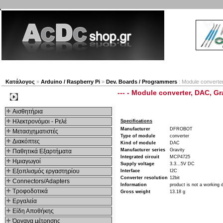
Νέα προϊόντα
Πλοηγός
Εταιρία
Λογαριασμός
Κατάλογος
»
Arduino / Raspberry Pi
»
Dev. Boards / Programmers
: Module converter
--- - Module converter, DAC, Gr
Kατηγοριες
Αισθητήρια
Ηλεκτρονόμοι - Ρελέ
Specifications
Manufacturer
DFROBOT
Μετασχηματιστές
Type of module
converter
Διακόπτες
Kind of module
DAC
Manufacturer series
Gravity
Παθητικά Εξαρτήματα
Integrated circuit
MCP4725
Hμιαγωγοί
Supply voltage
3.3...5V DC
Εξοπλισμός εργαστηρίου
Interface
I2C
Converter resolution
12bit
Connectors/Adapters
Information
product is not a working 
Τροφοδοτικά
Gross weight
13.18 g
Εργαλεία
Είδη Αποθήκης
Όργανα μέτρησης