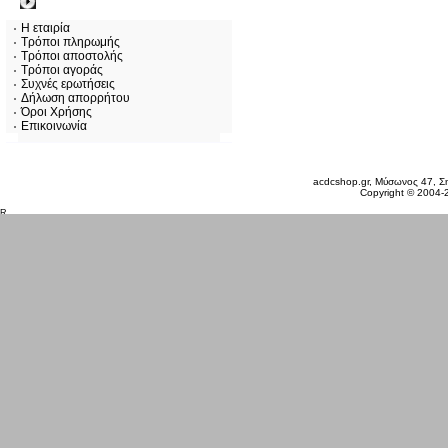
Πληροφορίες
Η εταιρία
Τρόποι πληρωμής
Τρόποι αποστολής
Τρόποι αγοράς
Συχνές ερωτήσεις
Δήλωση απορρήτου
Όροι Χρήσης
Επικοινωνία
Σάββατο 08 Αυγ, 2026
acdcshop.gr, Μύσωνος 47, Ση
Copyright © 2004-