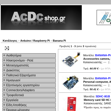
Νέα προϊόντα
Πλοηγός
Εταιρία
Λογαριασμός
Κατάλογος
»
Arduino / Raspberry Pi
»
Banana Pi
Προβολή
1
-
3
(απο
3
προιόντα)
Kατηγοριες
Αισθητήρια
Μοντέλο:
BANANA-PI
Accessories camera,
Ηλεκτρονόμοι - Ρελέ
Κατασκευαστής:
---
| Δ
Μετασχηματιστές
Τιμή:
44.00 €
-
(με ΦΠΑ:
Διακόπτες
Παθητικά Εξαρτήματα
Μοντέλο:
BANANA-PI
Hμιαγωγοί
Personal computer,
Εξοπλισμός εργαστηρίου
Κατασκευαστής:
---
| Δ
Τιμή:
50.41 €
-
(με ΦΠΑ:
Connectors/Adapters
Τροφοδοτικά
Μοντέλο:
SDHC-8GB
Εργαλεία
Memory card SD HC
Κατασκευαστής:
SAND
Είδη Αποθήκης
*
Προϊόν προς το παρόν 
Όργανα μέτρησης