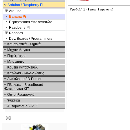
Arduino / Raspberry Pi
Προβολή
1
-
3
(απο
3
προιόντα)
Arduino
Banana Pi
Περιφερειακά Υπολογιστών
Raspberry PI
Robotics
Dev. Boards / Programmers
Καθαριστικά - Χημικά
Μηχανολογικά
Πηγές ήχου
Μπαταρίες
Κουτιά Κατασκευών
Καλώδια - Καλωδιώσεις
Αναλώσιμα 3D Printer
Πλακέτες - Breadboard
Ηλεκτρονικά ΚΙΤ
Οπτοηλεκτρονικά
Ψυκτικά
Αυτοματισμοί - PLC
Δημοφιλή