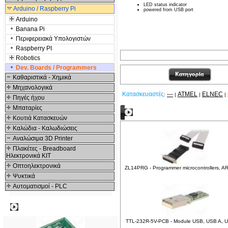
LED status indicator
Arduino / Raspberry Pi
powered from USB port
Arduino
Banana Pi
Περιφερειακά Υπολογιστών
Raspberry PI
Robotics
Dev. Boards / Programmers
Καθαριστικά - Χημικά
Μηχανολογικά
Κατασκευαστές
---
ATMEL
ELNEC
:
|
|
|
Πηγές ήχου
Μπαταρίες
Δείτε ακόμα
Κουτιά Κατασκευών
Καλώδια - Καλωδιώσεις
Αναλώσιμα 3D Printer
Πλακέτες - Breadboard
Ηλεκτρονικά ΚΙΤ
Οπτοηλεκτρονικά
ZL14PRG - Programmer microcontrollers, A
Ψυκτικά
Αυτοματισμοί - PLC
Δημοφιλή
TTL-232R-5V-PCB - Module USB, USB A, U