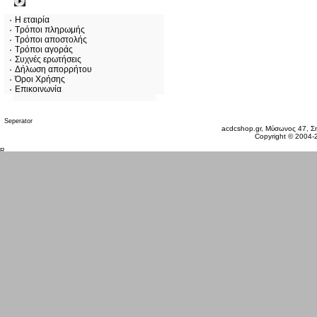
Πληροφορίες
Η εταιρία
Τρόποι πληρωμής
Τρόποι αποστολής
Τρόποι αγοράς
Συχνές ερωτήσεις
Δήλωση απορρήτου
Όροι Χρήσης
Επικοινωνία
Δευτέρα 10 Αυγ, 2026
acdcshop.gr, Μύσωνος 47, Ση
Copyright © 2004-