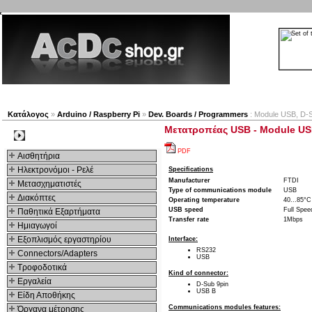
Νέα προϊόντα
Πλοηγός
Εταιρία
Λογαριασμός
Κατάλογος
»
Arduino / Raspberry Pi
»
Dev. Boards / Programmers
: Module USB, D-S
Μετατροπέας USB - Module USB,
Kατηγοριες
PDF
Αισθητήρια
Ηλεκτρονόμοι - Ρελέ
Specifications
Manufacturer
FTDI
Μετασχηματιστές
Type of communications module
USB
Διακόπτες
Operating temperature
40...85°C
USB speed
Full Spee
Παθητικά Εξαρτήματα
Transfer rate
1Mbps
Hμιαγωγοί
Εξοπλισμός εργαστηρίου
Interface:
RS232
Connectors/Adapters
USB
Τροφοδοτικά
Kind of connector:
Εργαλεία
D-Sub 9pin
USB B
Είδη Αποθήκης
Communications modules features:
Όργανα μέτρησης