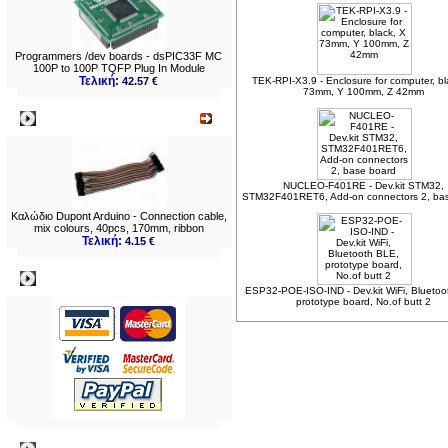
Programmers /dev boards - dsPIC33F MC
100P to 100P TQFP Plug In Module
Τελική:
42.57 €
TEK-RPI-X3.9 - Enclosure for computer, bl
73mm, Y 100mm, Z 42mm
Νεο
NUCLEO-F401RE - Dev.kit STM32,
STM32F401RET6, Add-on connectors 2, ba
Καλώδιo Dupont Arduino - Connection cable,
mix colours, 40pcs, 170mm, ribbon
Τελική:
4.15 €
Πληρωμες
ESP32-POE-ISO-IND - Dev.kit WiFi, Bluetoo
prototype board, No.of butt 2