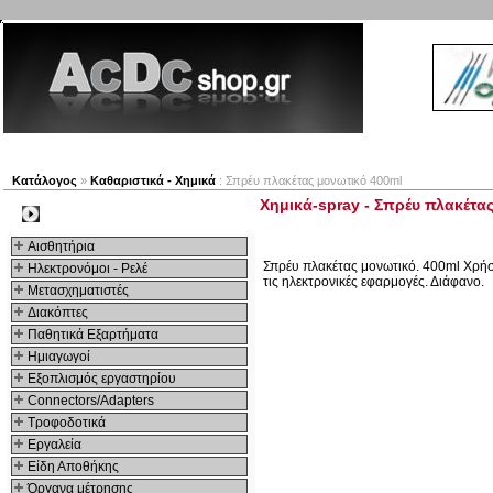
Νέα προϊόντα
Πλοηγός
Εταιρία
Λογαριασμός
Κατάλογος
»
Καθαριστικά - Χημικά
: Σπρέυ πλακέτας μονωτικό 400ml
Χημικά-spray - Σπρέυ πλακέτα
Kατηγοριες
Αισθητήρια
Σπρέυ πλακέτας μονωτικό. 400ml Χρήση
Ηλεκτρονόμοι - Ρελέ
τις ηλεκτρονικές εφαρμογές. Διάφανο.
Μετασχηματιστές
Διακόπτες
Παθητικά Εξαρτήματα
Hμιαγωγοί
Εξοπλισμός εργαστηρίου
Connectors/Adapters
Τροφοδοτικά
Εργαλεία
Είδη Αποθήκης
Όργανα μέτρησης