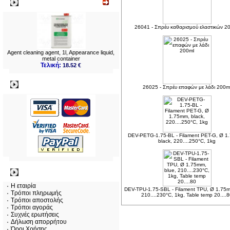
Νεο
26041 - Σπρέυ καθαρισμού ελαστικών 2
Agent cleaning agent, 1l, Appearance liquid,
metal container
Τελική:
18.52 €
Πληρωμες
26025 - Σπρέυ επαφών με λάδι 200m
DEV-PETG-1.75-BL - Filament PET-G, Ø 1
black, 220....250°C, 1kg
Πληροφορίες
Η εταιρία
DEV-TPU-1.75-SBL - Filament TPU, Ø 1.75m
Τρόποι πληρωμής
210....230°C, 1kg, Table temp 20....
Τρόποι αποστολής
Τρόποι αγοράς
Συχνές ερωτήσεις
Δήλωση απορρήτου
Όροι Χρήσης