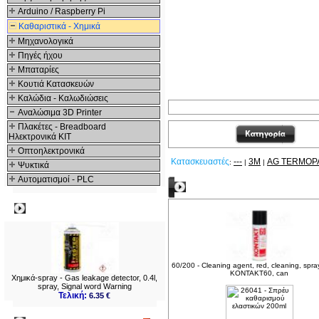
Arduino / Raspberry Pi
Καθαριστικά - Χημικά
Μηχανολογικά
Πηγές ήχου
Μπαταρίες
Κουτιά Κατασκευών
Καλώδια - Καλωδιώσεις
Αναλώσιμα 3D Printer
Πλακέτες - Breadboard
Ηλεκτρονικά ΚΙΤ
Οπτοηλεκτρονικά
Κατασκευαστές
---
3M
AG TERMOP
:
|
|
Ψυκτικά
Αυτοματισμοί - PLC
Δείτε ακόμα
Δημοφιλή
60/200 - Cleaning agent, red, cleaning, spra
KONTAKT60, can
Χημικά-spray - Gas leakage detector, 0.4l,
spray, Signal word Warning
Τελική:
6.35 €