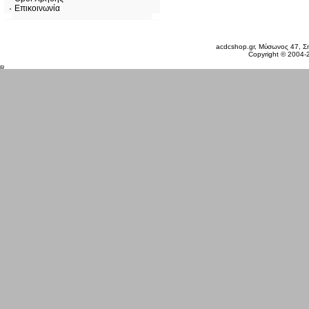
Επικοινωνία
Παρασκευή 07 Αυγ, 2026
acdcshop.gr, Μύσωνος 47, Ση
Copyright © 2004-