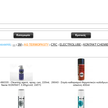
κευαστές
---
3M
AG TERMOPASTY
CRC
ELECTROLUBE
KONTAKT CHEMI
:
|
|
|
|
|
είτε ακόμα
68/220 - Cleaning agent, spray, can, 220ml,
26043 - Σπρέυ καθαρισμού θερμαντικών κυλίνδρων
Name KONTAKT, 0.85g/cm3, 245°C
σιλικόνη 400ml