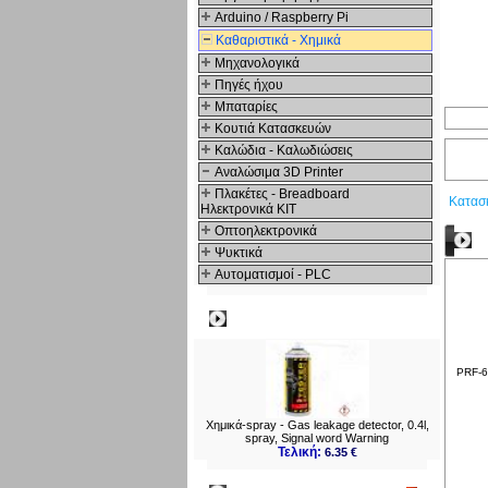
Arduino / Raspberry Pi
Καθαριστικά - Χημικά
Μηχανολογικά
Πηγές ήχου
Μπαταρίες
Κουτιά Κατασκευών
Καλώδια - Καλωδιώσεις
Αναλώσιμα 3D Printer
Πλακέτες - Breadboard
Κατασ
Ηλεκτρονικά ΚΙΤ
Οπτοηλεκτρονικά
Δ
Ψυκτικά
Αυτοματισμοί - PLC
Δημοφιλή
PRF-6-
Χημικά-spray - Gas leakage detector, 0.4l,
spray, Signal word Warning
Τελική:
6.35 €