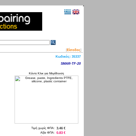
[
Είσοδος
]
Κωδικός:
35337
SMAR-TF-20
Κάντε Κλικ για Μεγέθυνση
Τιμή χωρίς ΦΠΑ:
3.46 €
Αξία ΦΠΑ:
0.83 €