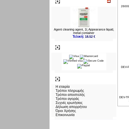
Νεο
26009
Agent cleaning agent, 1l, Appearance liquid,
metal container
Τελική:
18.52 €
Πληρωμες
DEV-P
Πληροφορίες
Η εταιρία
Τρόποι πληρωμής
Τρόποι αποστολής
DEV-TP
Τρόποι αγοράς
Συχνές ερωτήσεις
Δήλωση απορρήτου
Όροι Χρήσης
Επικοινωνία
Σάββατο 08 Αυγ, 2026