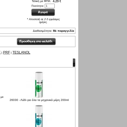
Τελική με ΦΠΑ:
4.29 €
Ποσότητα:
* Αποστολή σε 2-3 εργάσιμες
ημέρες.
Διαθεσιμότητα:
Με παραγγελία
E
PRF
TESLANOL
|
|
 με
26030 - Λάδι για όλα τα μηχανικά μέρη 200ml