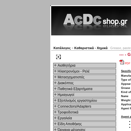
Νέα προϊόντα
Πλοηγός
Κατάλογος
»
Καθαριστικά - Χημικά
: Grease, paste,
--- - 
Kατηγοριες
PDF
Αισθητήρια
Ηλεκτρονόμοι - Ρελέ
Specifi
Manufa
Μετασχηματιστές
Type of
Διακόπτες
Appear
Grease 
Παθητικά Εξαρτήματα
Kind o
Hμιαγωγοί
Name
Εξοπλισμός εργαστηρίου
Weight
Applica
Connectors/Adapters
Agent f
Τροφοδοτικά
Agent a
Εργαλεία
Είδη Αποθήκης
Όργανα μέτρησης