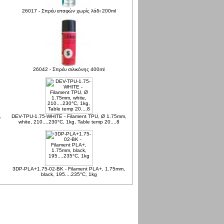
26017 - Σπρέυ επαφών χωρίς λάδι 200ml
26042 - Σπρέυ σιλικόνης 400ml
,
DEV-TPU-1.75-WHITE - Filament TPU, Ø 1.75mm,
white, 210....230°C, 1kg, Table temp 20....8
3DP-PLA+1.75-02-BK - Filament PLA+, 1.75mm,
black, 195....235°C, 1kg
171116719 επισκέψεις από Σάββατο 23 Ιαν, 2010