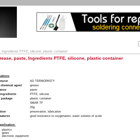
Αναζήτηση:
Εταιρία
Λογαριασμός
Καλάθι
Επικοινωνία
 Ingredients PTFE, silicone, plastic container
Grease, paste, Ingredients PTFE, silicone, plastic container
cations
cturer
AG TERMOPASTY
 chemical agent
grease
ance
paste
ingredients
PTFE, silicone
f package
plastic container
SMAR TF
20g
tion
preservation, lubrication
eatures
good resistance to oxygenation, water solution of acids
pplication:
plastics
gears
electronic equipment