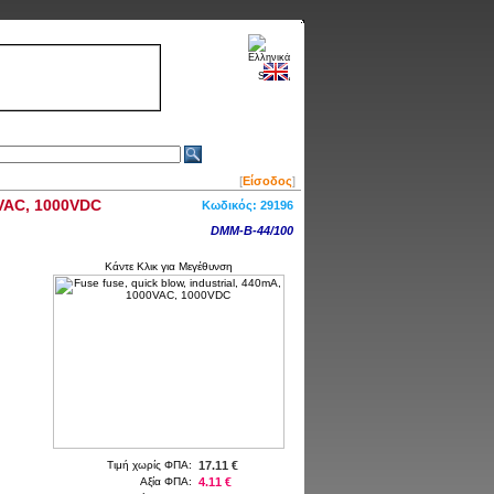
[
Είσοδος
]
0VAC, 1000VDC
Κωδικός:
29196
DMM-B-44/100
Κάντε Κλικ για Μεγέθυνση
Τιμή χωρίς ΦΠΑ:
17.11 €
Αξία ΦΠΑ:
4.11 €