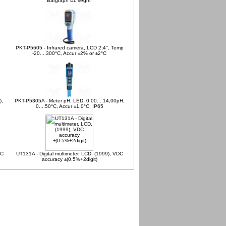
Bargraph 41 segm.
PKT-P5605 - Infrared camera, LCD 2,4", Temp
-20....300°C, Accur ±2% or ±2°C
),
PKT-P5305A - Meter pH, LED, 0,00....14,00pH,
0....50°C, Accur ±1,0°C, IP65
DC
UT131A - Digital multimeter, LCD, (1999), VDC
accuracy ±(0.5%+2digit)