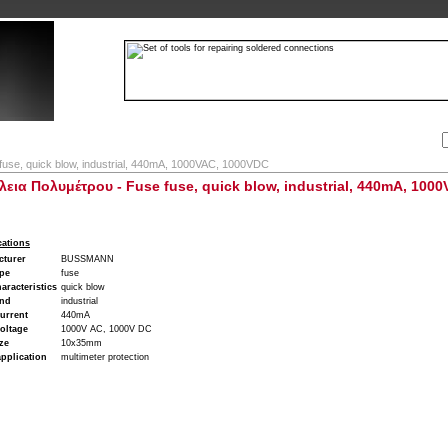
Αναζήτηση:
Εταιρία
Λογαριασμός
Καλάθι
Επικοινωνία
fuse, quick blow, industrial, 440mA, 1000VAC, 1000VDC
εια Πολυμέτρου - Fuse fuse, quick blow, industrial, 440mA, 100
cations
cturer
BUSSMANN
ype
fuse
aracteristics
quick blow
ind
industrial
urrent
440mA
oltage
1000V AC, 1000V DC
ze
10x35mm
pplication
multimeter protection