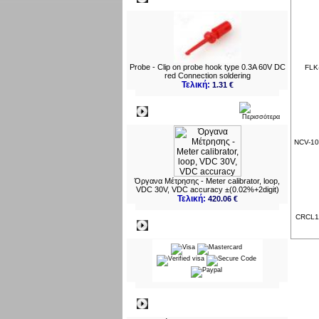
Probe - Clip on probe hook type 0.3A 60V DC
FLK-
red Connection soldering
Τελική:
1.31 €
Νεο
NCV-104
Όργανα Μέτρησης - Meter calibrator, loop,
VDC 30V, VDC accuracy ±(0.02%+2digit)
Τελική:
420.06 €
CRCL11-
Πληρωμες
Πληροφορίες