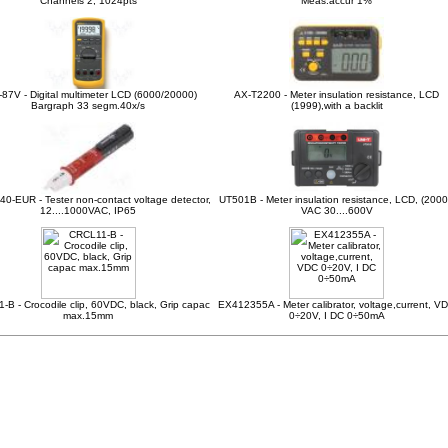
Channels 2, 1024pts
Meas.accur 1%
87V - Digital multimeter LCD (6000/20000)
AX-T2200 - Meter insulation resistance, LCD
Bargraph 33 segm.40x/s
(1999),with a backlit
0-EUR - Tester non-contact voltage detector,
UT501B - Meter insulation resistance, LCD, (2000
12....1000VAC, IP65
VAC 30....600V
B - Crocodile clip, 60VDC, black, Grip capac
EX412355A - Meter calibrator, voltage,current, V
max.15mm
0÷20V, I DC 0÷50mA