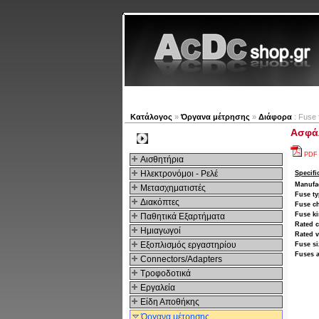
Νέα προϊόντα
Πλοηγός
Κατάλογος
»
Όργανα μέτρησης
»
Διάφορα
: Fuse 
Ασφάλ
Kατηγοριες
PDF
Αισθητήρια
Ηλεκτρονόμοι - Ρελέ
Specifi
Manufa
Μετασχηματιστές
Fuse t
Διακόπτες
Fuse ch
Fuse k
Παθητικά Εξαρτήματα
Rated c
Hμιαγωγοί
Rated v
Εξοπλισμός εργαστηρίου
Fuse si
Fuses a
Connectors/Adapters
Τροφοδοτικά
Εργαλεία
Είδη Αποθήκης
Όργανα μέτρησης