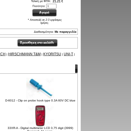
Τελική με ΦΠΑ:
21.21 €
Ποσότητα:
* Αποστολή σε 2-3 εργάσιμες
ημέρες.
Διαθεσιμότητα:
Με παραγγελία
ECH
HIRSCHMANN T&M
KYORITSU
UNI-T
|
|
|
|
D-6012 - Clip on probe hook type 0.3A 60V DC blue
33XR-A - Digital multimeter LCD 3,75 digit (3999)