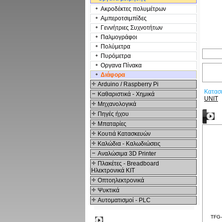
Ακροδέκτες πολυμέτρων
Αμπεροτσιμπίδες
Γενvήτριες Συχνοτήτων
Παλμογράφοι
Πολύμετρα
Πυρόμετρα
Οργανα Πίνακα
Διάφορα
Arduino / Raspberry Pi
Κατασ
Καθαριστικά - Χημικά
UNIT
Μηχανολογικά
Πηγές ήχου
Δ
Μπαταρίες
Κουτιά Κατασκευών
Καλώδια - Καλωδιώσεις
Αναλώσιμα 3D Printer
Πλακέτες - Breadboard
Ηλεκτρονικά ΚΙΤ
Οπτοηλεκτρονικά
Ψυκτικά
Αυτοματισμοί - PLC
TFG-
Δημοφιλή