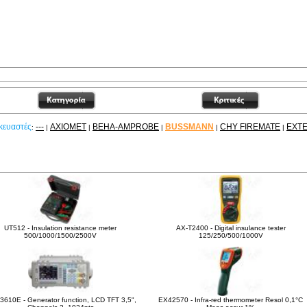
κευαστές
---
AXIOMET
BEHA-AMPROBE
BUSSMANN
CHY FIREMATE
EXT
:
|
|
|
|
|
είτε ακόμα
UT512 - Insulation resistance meter
AX-T2400 - Digital insulance tester
500/1000/1500/2500V
125/250/500/1000V
3610E - Generator function, LCD TFT 3,5",
EX42570 - Infra-red thermometer Resol 0,1°C