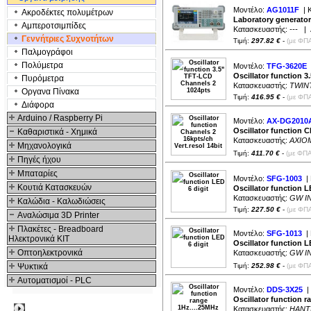
Μοντέλο:
AG1011F
| 
Ακροδέκτες πολυμέτρων
Laboratory generator 
Αμπεροτσιμπίδες
Κατασκευαστής:
---
| Δ
Γενvήτριες Συχνοτήτων
Τιμή:
297.82 €
-
(με ΦΠΑ
Παλμογράφοι
Πολύμετρα
Μοντέλο:
TFG-3620E
|
Oscillator function 
Πυρόμετρα
Κατασκευαστής:
TWIN
Οργανα Πίνακα
Τιμή:
416.95 €
-
(με ΦΠΑ
Διάφορα
Arduino / Raspberry Pi
Μοντέλο:
AX-DG2010
Oscillator function C
Καθαριστικά - Χημικά
Κατασκευαστής:
AXIO
Μηχανολογικά
Τιμή:
411.70 €
-
(με ΦΠΑ
Πηγές ήχου
Μπαταρίες
Μοντέλο:
SFG-1003
| 
Κουτιά Κατασκευών
Oscillator function L
Κατασκευαστής:
GW I
Καλώδια - Καλωδιώσεις
Τιμή:
227.50 €
-
(με ΦΠΑ
Αναλώσιμα 3D Printer
Πλακέτες - Breadboard
Μοντέλο:
SFG-1013
| 
Ηλεκτρονικά ΚΙΤ
Oscillator function L
Οπτοηλεκτρονικά
Κατασκευαστής:
GW I
Ψυκτικά
Τιμή:
252.98 €
-
(με ΦΠΑ
Αυτοματισμοί - PLC
Μοντέλο:
DDS-3X25
| 
Oscillator function 
Δημοφιλή
Κατασκευαστής:
HANT