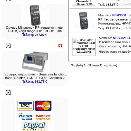
Τιμή:
188.87 €
-
(με ΦΠΑ
Μοντέλο:
PFM3000
| 
RF frequency meter L
Κατασκευαστής:
AIM-T
Όργανα Μέτρησης - RF frequency meter
Τιμή:
223.44 €
-
(με ΦΠΑ
LCD 8,5 digit range 3Hz....3GHz ~20h
Τελική:
277.07 €
Μοντέλο:
MFG-8216A
Oscillator function 
Νεο
Κατασκευαστής:
MATR
*
Προϊόν προς το παρόν 
Προβολή
1
-
11
(απο
11
προιόντα)
Γεννήτρια συχνοτήτων - Generator function,
Band ≤15MHz, LCD TFT 3,5", Channels 2
Τελική:
361.75 €
Πληρωμες