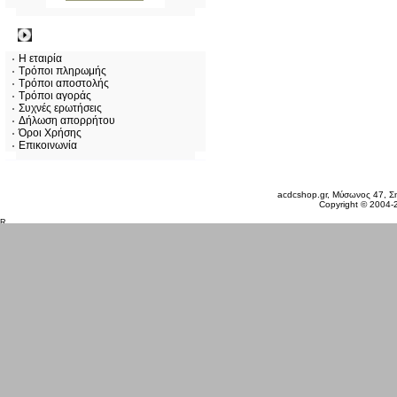
Πληροφορίες
Η εταιρία
Τρόποι πληρωμής
Τρόποι αποστολής
Τρόποι αγοράς
Συχνές ερωτήσεις
Δήλωση απορρήτου
Όροι Χρήσης
Επικοινωνία
Παρασκευή 07 Αυγ, 2026
acdcshop.gr, Μύσωνος 47, Ση
Copyright © 2004-