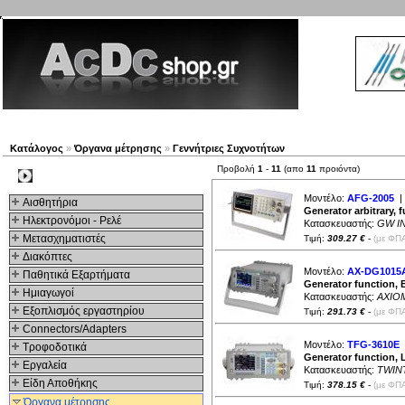
Νέα προϊόντα
Πλοηγός
Εταιρία
Λογαριασμός
Κατάλογος
»
Όργανα μέτρησης
»
Γενvήτριες Συχνοτήτων
Προβολή
1
-
11
(απο
11
προιόντα)
Kατηγοριες
Μοντέλο:
AFG-2005
| 
Αισθητήρια
Generator arbitrary, 
Ηλεκτρονόμοι - Ρελέ
Κατασκευαστής:
GW I
Μετασχηματιστές
Τιμή:
309.27 €
-
(με ΦΠΑ
Διακόπτες
Μοντέλο:
AX-DG1015
Παθητικά Εξαρτήματα
Generator function,
Hμιαγωγοί
Κατασκευαστής:
AXIO
Εξοπλισμός εργαστηρίου
Τιμή:
291.73 €
-
(με ΦΠΑ
Connectors/Adapters
Μοντέλο:
TFG-3610E
|
Τροφοδοτικά
Generator function, 
Εργαλεία
Κατασκευαστής:
TWIN
Είδη Αποθήκης
Τιμή:
378.15 €
-
(με ΦΠΑ
Όργανα μέτρησης