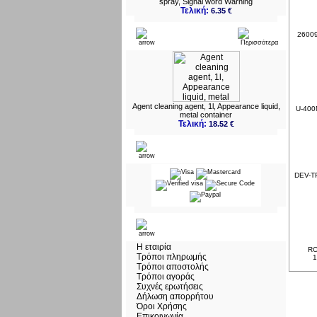
spray, Signal word Warning
Τελική:
6.35 €
26009
Νεο
Agent cleaning agent, 1l, Appearance liquid,
U-400M
metal container
Τελική:
18.52 €
Πληρωμες
DEV-TP
Πληροφορίες
Η εταιρία
RO
Τρόποι πληρωμής
1
Τρόποι αποστολής
Τρόποι αγοράς
Συχνές ερωτήσεις
Δήλωση απορρήτου
Όροι Χρήσης
Επικοινωνία