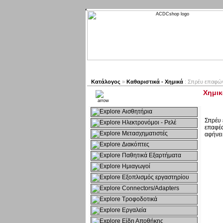
Νέα προϊόντα
Πλοηγός
Ε
Κατάλογος
»
Καθαριστικά - Χημικά
: Σπρέυ επαφών
Χημικ
Kατηγοριες
Αισθητήρια
Σπρέυ 
Ηλεκτρονόμοι - Ρελέ
επαφές
Μετασχηματιστές
αφήνει
Διακόπτες
Παθητικά Εξαρτήματα
Hμιαγωγοί
Εξοπλισμός εργαστηρίου
Connectors/Adapters
Τροφοδοτικά
Εργαλεία
Είδη Αποθήκης