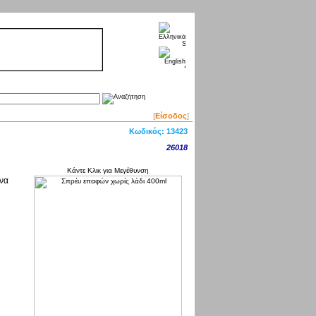
[
Είσοδος
]
Κωδικός:
13423
26018
Κάντε Κλικ για Μεγέθυνση
 να