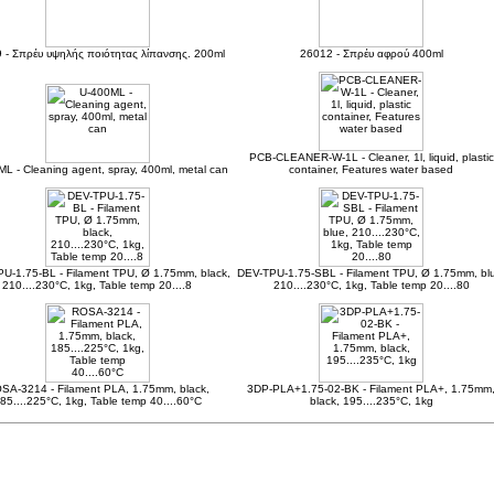
 - Σπρέυ υψηλής ποιότητας λίπανσης. 200ml
26012 - Σπρέυ αφρού 400ml
PCB-CLEANER-W-1L - Cleaner, 1l, liquid, plastic
L - Cleaning agent, spray, 400ml, metal can
container, Features water based
U-1.75-BL - Filament TPU, Ø 1.75mm, black,
DEV-TPU-1.75-SBL - Filament TPU, Ø 1.75mm, bl
210....230°C, 1kg, Table temp 20....8
210....230°C, 1kg, Table temp 20....80
SA-3214 - Filament PLA, 1.75mm, black,
3DP-PLA+1.75-02-BK - Filament PLA+, 1.75mm
85....225°C, 1kg, Table temp 40....60°C
black, 195....235°C, 1kg