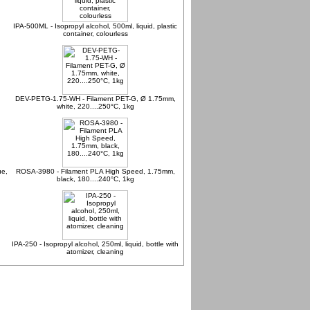
IPA-500ML - Isopropyl alcohol, 500ml, liquid, plastic
container, colourless
DEV-PETG-1.75-WH - Filament PET-G, Ø 1.75mm,
white, 220....250°C, 1kg
ue,
ROSA-3980 - Filament PLA High Speed, 1.75mm,
black, 180....240°C, 1kg
,
IPA-250 - Isopropyl alcohol, 250ml, liquid, bottle with
atomizer, cleaning