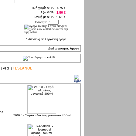
Τιμή χωρίς ΦΠΑ:
7.75 €
Αξία ΦΠΑ:
1.86 €
Τελική με ΦΠΑ:
9.61 €
Ποσότητα:
* Αποστολή σε 1 εργάσιμη ημέρα.
Διαθεσιμότητα:
Αμεσα
PRF
TESLANOL
|
|
es
26028 - Σπρέυ πλακέτας μονωτικό 400ml