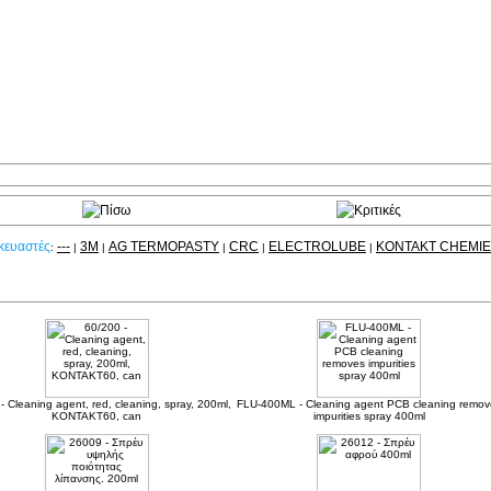
κευαστές
---
3M
AG TERMOPASTY
CRC
ELECTROLUBE
KONTAKT CHEMIE
:
|
|
|
|
|
Δείτε ακόμα
- Cleaning agent, red, cleaning, spray, 200ml,
FLU-400ML - Cleaning agent PCB cleaning remov
KONTAKT60, can
impurities spray 400ml