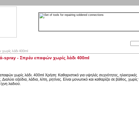
Αναζήτηση:
ταιρία
Λογαριασμός
Καλάθι
Επικοινωνία
 χωρίς λάδι 400ml
ά-spray - Σπρέυ επαφών χωρίς λάδι 400ml
επαφών χωρίς λάδι. 400ml Χρήση: Καθαριστικό για υψηλές συχνότητες, ηλεκτρικές
. Διαλύει οξείδια, λάδια, λίπη, ρητίνες. Είναι μονωτικό και καθαρίζει σε βάθος, χωρίς
 ίχνη λαδιού.