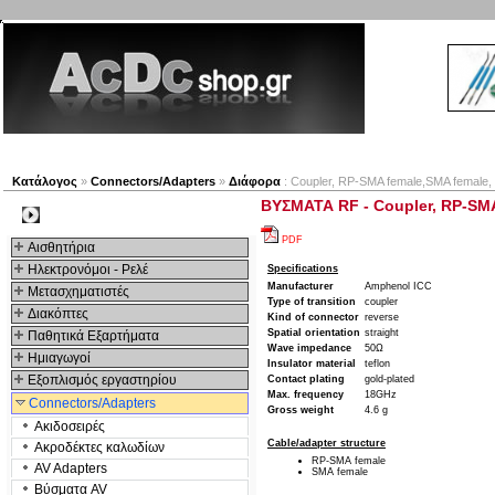
Νέα προϊόντα
Πλοηγός
Εταιρία
Λογαριασμός
Κατάλογος
»
Connectors/Adapters
»
Διάφορα
: Coupler, RP-SMA female,SMA female, re
ΒΥΣΜΑΤΑ RF - Coupler, RP-SMA f
Kατηγοριες
PDF
Αισθητήρια
Ηλεκτρονόμοι - Ρελέ
Specifications
Manufacturer
Amphenol ICC
Μετασχηματιστές
Type of transition
coupler
Διακόπτες
Kind of connector
reverse
Spatial orientation
straight
Παθητικά Εξαρτήματα
Wave impedance
50Ω
Hμιαγωγοί
Insulator material
teflon
Εξοπλισμός εργαστηρίου
Contact plating
gold-plated
Max. frequency
18GHz
Connectors/Adapters
Gross weight
4.6 g
Ακιδοσειρές
Cable/adapter structure
Ακροδέκτες καλωδίων
RP-SMA female
AV Adapters
SMA female
Βύσματα AV