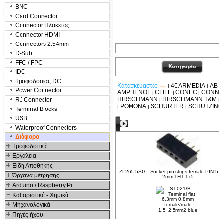
BNC
Card Connector
Connector Πλακετας
Connector HDMI
Connectors 2.54mm
D-Sub
FFC / FPC
IDC
Τροφοδοσίας DC
Κατασκευαστές
---
4CARMEDIA
AB
:
|
|
Power Connector
AMPHENOL
CLIFF
CONEC
CONN
|
|
|
HIRSCHMANN
HIRSCHMANN T&M
RJ Connector
|
POMONA
SCHURTER
SCHUTZI
|
|
|
Terminal Blocks
USB
Δείτε ακόμα
Waterproof Connectors
Διάφορα
Τροφοδοτικά
Εργαλεία
Είδη Αποθήκης
ZL265-5SG - Socket pin strips female PIN 5 
Όργανα μέτρησης
2mm THT 1x5
Arduino / Raspberry Pi
Καθαριστικά - Χημικά
Μηχανολογικά
Πηγές ήχου