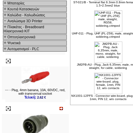
ST-021/B - Terminal flat 6.3mm 0.8mm fema
Μπαταρίες
1.5÷2.5mm2 blue
Κουτιά Κατασκευών
Καλώδια - Καλωδιώσεις
Αναλώσιμα 3D Printer
Πλακέτες - Breadboard
Ηλεκτρονικά ΚΙΤ
UHF-011 - Plug, UHF (PL-259), male, straigh
Οπτοηλεκτρονικά
soldering,crimped
Ψυκτικά
Αυτοματισμοί - PLC
Δημοφιλή
JM2PB-AU - Plug, Jack 6,35mm, male, 
straight, for cable, soldering
--- - Plug, 4mm banana, 10A, 60VDC, red,
with transversal socket
NX1001-12PFS - Connector wire-board, plug,
Τελική:
2.62 €
1mm, PIN 12, w/o contacts
Νεο