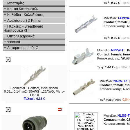
Μπαταρίες
Τιμή:
0.10 €
-
(με Φ
Κουτιά Κατασκευών
Καλώδια - Καλωδιώσεις
Μοντέλο:
TAMIYA
Αναλώσιμα 3D Printer
Contact, female,
Πλακέτες - Breadboard
Κατασκευαστής:
NI
Ηλεκτρονικά ΚΙΤ
Οπτοηλεκτρονικά
Τιμή:
0.06 €
-
(με Φ
Ψυκτικά
Αυτοματισμοί - PLC
Μοντέλο:
NPPW-T
| Κ
Contact, female, tin
Κατασκευαστής:
NINIG
Δημοφιλή
Τιμή:
0.04 €
-
(με ΦΠΑ: 
Μοντέλο:
N42W-T2
|
Contact, female, ti
Connector - Contact, male, tinned,
Κατασκευαστής:
NINI
0.05....0.14mm2, 30AWG....26AWG, Micro-
Fit 3.0
Τελική:
0.36 €
0.04 
Τιμή χωρίς ΦΠΑ
Νεο
Μοντέλο:
NLSG-T
Contact, male, 0.
Κατασκευαστής:
NI