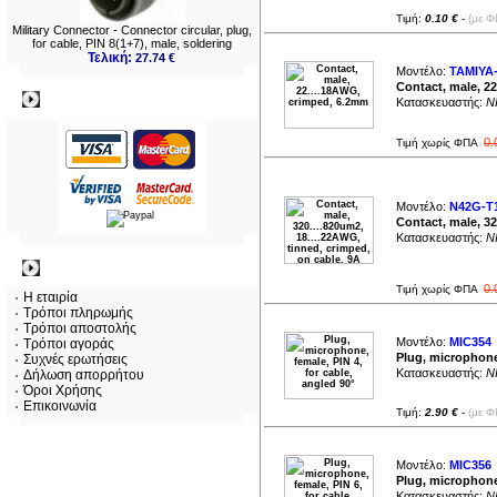
Τιμή:
0.10 €
-
(με Φ
Military Connector - Connector circular, plug,
for cable, PIN 8(1+7), male, soldering
Τελική:
27.74 €
Μοντέλο:
TAMIYA
Contact, male, 2
Πληρωμες
Κατασκευαστής:
NI
0.
Τιμή χωρίς ΦΠΑ
Μοντέλο:
N42G-T
Contact, male, 32
Κατασκευαστής:
NI
Πληροφορίες
0.
Τιμή χωρίς ΦΠΑ
Η εταιρία
Τρόποι πληρωμής
Τρόποι αποστολής
Μοντέλο:
MIC354
Τρόποι αγοράς
Plug, microphone,
Συχνές ερωτήσεις
Κατασκευαστής:
NI
Δήλωση απορρήτου
Όροι Χρήσης
Επικοινωνία
Τιμή:
2.90 €
-
(με Φ
Μοντέλο:
MIC356
Plug, microphone,
Κατασκευαστής:
NI