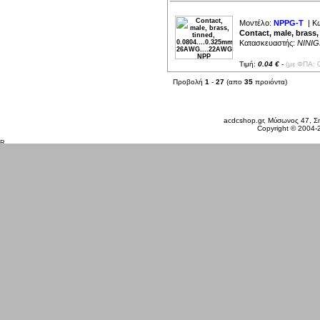
Μοντέλο:
NPPG-T
| Κ
Contact, male, brass
Κατασκευαστής:
NINIG
Τιμή:
0.04 €
-
(με ΦΠΑ: 
Προβολή
1
-
27
(απο
35
προιόντα)
Σάββατο 08 Αυγ, 2026
acdcshop.gr, Μύσωνος 47, Ση
Copyright © 2004-