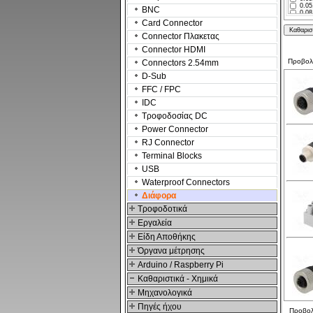
CON
0.05
HAR
BNC
0.08
CLIF
0.08
SCH
Card Connector
0.08
TEL
0.13
Connector Πλακετας
DEU
0.2.
HIR
0.2.
Connector HDMI
DEL
0.3.
POM
Προβο
Connectors 2.54mm
0.32
Com
0.33
Amph
D-Sub
0.34
MUE
0.35
SCH
FFC / FPC
0.5.
Amph
0.5.
Solution
IDC
0.5.
LIN
0.5.
PHO
Τροφοδοσίας DC
1.5.
LUM
1.5.
STÄU
Power Connector
Goob
AMP
RJ Connector
YIZN
co. (
2
)
Terminal Blocks
LAPP
USB
4CA
Waterproof Connectors
Διάφορα
Τροφοδοτικά
Εργαλεία
Είδη Αποθήκης
Όργανα μέτρησης
Arduino / Raspberry Pi
Καθαριστικά - Χημικά
Μηχανολογικά
Πηγές ήχου
Προβο