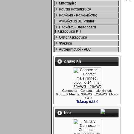
Μπαταρίες
Κουτιά Κατασκευών
Καλώδια - Καλωδιώσεις
Αναλώσιμα 3D Printer
Πλακέτες - Breadboard
Ηλεκτρονικά ΚΙΤ
Οπτοηλεκτρονικά
Ψυκτικά
Αυτοματισμοί - PLC
Δημοφιλή
Connector - Contact, male, tinned,
0.05....0.14mm2, 30AWG....26AWG, Micro-
Fit 3.0
Τελική:
0.36 €
Νεο