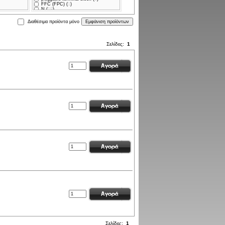
FFC (FPC) (
1
)
N (
19
)
IDC (
2
)
terminal block (
3
)
Διαθέσιμα προϊόντα μόνο
wire-wire (
51
)
wire-wire/PCB (
39
)
circular (
22
)
valve connector (
12
)
Σελίδες:
1
TNC (
6
)
UHF (SO-239) (
2
)
DIN 41617 (
8
)
microphone MINI (
3
)
Han (
1
)
UHF (PL-259) (
5
)
M16 (
8
)
Micro-MaTch (
1
)
HDC (
5
)
M12 (
16
)
AC supply (
6
)
M8 (
2
)
pogo pin (
1
)
optical (Toslink) (
1
)
BNC (
1
)
FME (
1
)
DIN 41612 (
3
)
RP-SMA (
1
)
DC supply (
5
)
laboratory clamp (
1
)
ix Industrial (
1
)
automotive (
4
)
military (
2
)
2mm banana (
5
)
2,4mm banana (
1
)
4mm banana (
40
)
4.3-10 (
1
)
Σελίδες:
1