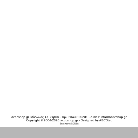
acdcshop.gr, Μύσωνος 47, Σητεία - Τηλ: 28430 20201 - e-mail:
info@acdcshop.gr
Copyright © 2004-2026 acdcshop.gr - Designed by
ABCDtec
Εκτέλεση: 0.052 s