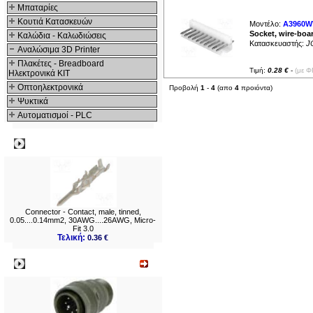
Μπαταρίες
Κουτιά Κατασκευών
Μοντέλο:
A3960W
Socket, wire-boa
Καλώδια - Καλωδιώσεις
Κατασκευαστής:
J
Αναλώσιμα 3D Printer
Πλακέτες - Breadboard
Τιμή:
0.28 €
-
(με Φ
Ηλεκτρονικά ΚΙΤ
Οπτοηλεκτρονικά
Προβολή
1
-
4
(απο
4
προιόντα)
Ψυκτικά
Αυτοματισμοί - PLC
Δημοφιλή
Connector - Contact, male, tinned,
0.05....0.14mm2, 30AWG....26AWG, Micro-
Fit 3.0
Τελική:
0.36 €
Νεο