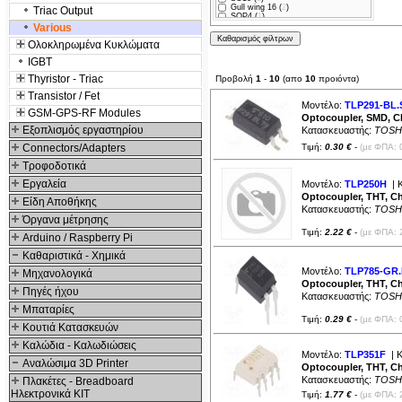
Gull wing 16 (
2
)
Triac Output
SOP4 (
1
)
SOP4L (
2
)
Various
SO8 (
2
)
Ολοκληρωμένα Κυκλώματα
SO4 (
2
)
Mini-flat 4pin (
1
)
IGBT
Thyristor - Triac
Προβολή
1
-
10
(απο
10
προιόντα)
Transistor / Fet
Μοντέλο:
TLP291-BL.
GSM-GPS-RF Modules
Optocoupler, SMD, Ch
Εξοπλισμός εργαστηρίου
Κατασκευαστής:
TOSH
Connectors/Adapters
Τιμή:
0.30 €
-
(με ΦΠΑ: 
Τροφοδοτικά
Εργαλεία
Μοντέλο:
TLP250H
| 
Optocoupler, THT, Ch
Είδη Αποθήκης
Κατασκευαστής:
TOSH
Όργανα μέτρησης
Τιμή:
2.22 €
-
(με ΦΠΑ: 
Arduino / Raspberry Pi
Καθαριστικά - Χημικά
Μοντέλο:
TLP785-GR.
Μηχανολογικά
Optocoupler, THT, Cha
Πηγές ήχου
Κατασκευαστής:
TOSH
Μπαταρίες
Τιμή:
0.29 €
-
(με ΦΠΑ: 
Κουτιά Κατασκευών
Καλώδια - Καλωδιώσεις
Μοντέλο:
TLP351F
| Κ
Αναλώσιμα 3D Printer
Optocoupler, THT, Ch
Κατασκευαστής:
TOSH
Πλακέτες - Breadboard
Ηλεκτρονικά ΚΙΤ
Τιμή:
1.77 €
-
(με ΦΠΑ: 