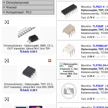
Οπτοηλεκτρονικά
Μοντέλο:
TLP627-4
| 
Ψυκτικά
Optocoupler, THT, Ch
Αυτοματισμοί - PLC
Κατασκευαστής:
TOSH
Τιμή:
2.75 €
-
(με ΦΠΑ: 
Δημοφιλή
Μοντέλο:
TLP350F
| Κ
Optocoupler, THT, Ch
Κατασκευαστής:
TOSH
Τιμή:
2.23 €
-
(με ΦΠΑ: 
Οπτοσυζεύκτες - Optocoupler, SMD, Ch 1,
Μοντέλο:
TLP598GAF
OUT transistor, Uinsul 5kV, Uce 70V
Optocoupler, THT, Ch
Τελική:
0.50 €
Κατασκευαστής:
TOSH
Τιμή:
3.59 €
-
(με ΦΠΑ: 
Νεο
Μοντέλο:
TLP781-D4-
Optocoupler, THT, Cha
Κατασκευαστής:
TOSH
Τιμή:
0.25 €
-
(με ΦΠΑ: 
Οπτοσυζεύκτες - Optocoupler, THT, Ch 1,
Μοντέλο:
TLP251F
| Κ
OUT transistor, Uinsul 5kV, Uce 55V, DIP6
Optocoupler, THT, Out
Τελική:
0.38 €
Κατασκευαστής:
TOSH
Πληρωμες
Τιμή:
2.22 €
-
(με ΦΠΑ: 
Μοντέλο:
TLP781F-D