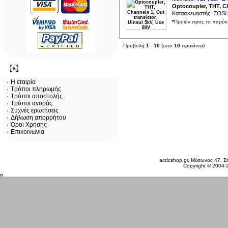
Optocoupler, THT, Ch
Κατασκευαστής:
TOSH
*
Προϊόν προς το παρόν 
Προβολή
1
-
10
(απο
10
προιόντα)
Πληροφορίες
Η εταιρία
Τρόποι πληρωμής
Τρόποι αποστολής
Τρόποι αγοράς
Συχνές ερωτήσεις
Δήλωση απορρήτου
Όροι Χρήσης
Επικοινωνία
Κυριακή 09 Αυγ, 2026
acdcshop.gr, Μύσωνος 47, Ση
Copyright © 2004-