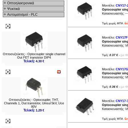
Οπτοηλεκτρονικά
Μοντέλο:
CNY17-
Ψυκτικά
Optocoupler sing
Κατασκευαστής:
--
Αυτοματισμοί - PLC
0.
Τιμή χωρίς ΦΠΑ
Δημοφιλή
Μοντέλο:
CNY17F
Optocoupler sing
Κατασκευαστής:
V
Οπτοσυζεύκτες - Optocoupler single channel
Τιμή:
0.37 €
-
(με Φ
Out FET transistor DIP4
Τελική:
4.30 €
Μοντέλο:
CNY17G
Νεο
Optocoupler sing
Κατασκευαστής:
V
Τιμή:
0.36 €
-
(με Φ
Οπτοσυζεύκτες - Optocoupler, THT,
Μοντέλο:
CNY17-
Channels 1, Out transistor, Uinsul 5kV, Uce
Optocoupler sing
80V
Κατασκευαστής:
V
Τελική:
1.29 €
0.
Τιμή χωρίς ΦΠΑ
Πληρωμες