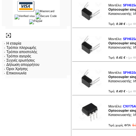
Μοντέλο:
SFH615
Optocoupler sing
Κατασκευαστής:
V
Τιμή:
0.38 €
-
(με Φ
Πληροφορίες
Μοντέλο:
SFH615
Η εταιρία
Optocoupler sing
Τρόποι πληρωμής
Κατασκευαστής:
V
Τρόποι αποστολής
Τρόποι αγοράς
Τιμή:
0.41 €
-
(με Φ
Συχνές ερωτήσεις
Δήλωση απορρήτου
Όροι Χρήσης
Μοντέλο:
SFH610
Επικοινωνία
Optocoupler sing
Κατασκευαστής:
V
Τιμή:
0.43 €
-
(με Φ
Μοντέλο:
CNY75A
Optocoupler sing
Κατασκευαστής:
V
0.
Τιμή χωρίς ΦΠΑ