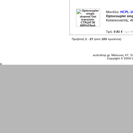
Μοντέλο:
HCPL-1
Optocoupler sin
Κατασκευαστής:
A
Τιμή:
0.81 €
-
(με Φ
Προβολή
1
-
27
(απο
103
προιόντα)
Πέμπτη 06 Αυγ, 2026
acdcshop.gr, Μύσωνος 47, Ση
Copyright © 2004-