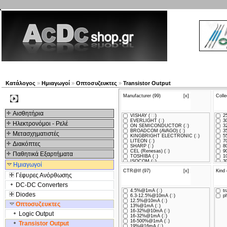
Νέα προϊόντα
Πλοηγός
Εταιρία
Λογαριασμός
Κατάλογος
»
Hμιαγωγοί
»
Οπτοσυζευκτες
»
Transistor Output
Manufacturer (99)
[x]
Colle
Kατηγοριες
Αισθητήρια
VISHAY (
73
)
25
EVERLIGHT (
1
)
30
Ηλεκτρονόμοι - Ρελέ
ON SEMICONDUCTOR (
2
)
32
BROADCOM (AVAGO) (
7
)
35
Μετασχηματιστές
KINGBRIGHT ELECTRONIC (
1
)
55
LITEON (
2
)
70
Διακόπτες
SHARP (
1
)
80
CEL (Renesas) (
3
)
90
Παθητικά Εξαρτήματα
TOSHIBA (
1
)
10
ISOCOM (
8
)
30
Hμιαγωγοί
CTR@If (97)
[x]
Kind 
Γέφυρες Ανόρθωσης
DC-DC Converters
4.5%@1mA (
1
)
tr
Diodes
6.3-12.5%@10mA (
5
)
ph
12.5%@10mA (
1
)
Οπτοσυζευκτες
13%@1mA (
1
)
16-32%@10mA (
9
)
Logic Output
16-32%@1mA (
2
)
16-500%@1mA (
1
)
Transistor Output
19%@16mA (
1
)