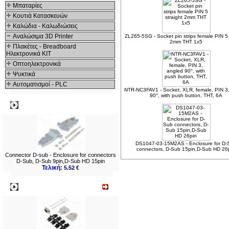
Μπαταρίες
Κουτιά Κατασκευών
Καλώδια - Καλωδιώσεις
Αναλώσιμα 3D Printer
ZL265-5SG - Socket pin strips female PIN 5 
2mm THT 1x5
Πλακέτες - Breadboard
Ηλεκτρονικά ΚΙΤ
Οπτοηλεκτρονικά
Ψυκτικά
Αυτοματισμοί - PLC
NTR-NC3FAV1 - Socket, XLR, female, PIN 3
90°, with push button, THT, 6A
Δημοφιλή
DS1047-03-15M2AS - Enclosure for D-
connectors, D-Sub 15pin,D-Sub HD 26
Connector D-sub - Enclosure for connectors
D-Sub, D-Sub 9pin,D-Sub HD 15pin
Τελική:
5.52 €
Νεο