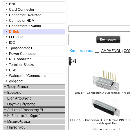
BNC
Card Connector
Connector Πλακετας
Connector HDMI
Connectors 2.54mm
D-Sub
FFC / FPC
IDC
Τροφοδοσίας DC
Κατασκευαστές
---
AMPHENOL
CO
:
|
|
Power Connector
RJ Connector
Δείτε ακόμα
Terminal Blocks
USB
Waterproof Connectors
Διάφορα
Τροφοδοτικά
Εργαλεία
DH15F - Connector D Sub female PIN 1
Είδη Αποθήκης
Όργανα μέτρησης
Arduino / Raspberry Pi
Καθαριστικά - Χημικά
DSC-150 - Connector D Sub female PIN 50 
Μηχανολογικά
on cable gold flash
Πηγές ήχου