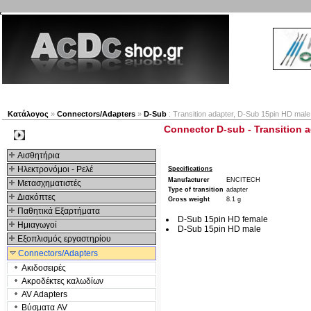
Νέα προϊόντα
Πλοηγός
Εταιρία
Λογαριασμός
Κατάλογος
»
Connectors/Adapters
»
D-Sub
: Transition adapter, D-Sub 15pin HD mal
Connector D-sub - Transition 
Kατηγοριες
Αισθητήρια
Ηλεκτρονόμοι - Ρελέ
Specifications
Manufacturer
ENCITECH
Μετασχηματιστές
Type of transition
adapter
Διακόπτες
Gross weight
8.1 g
Παθητικά Εξαρτήματα
D-Sub 15pin HD female
Hμιαγωγοί
D-Sub 15pin HD male
Εξοπλισμός εργαστηρίου
Connectors/Adapters
Ακιδοσειρές
Ακροδέκτες καλωδίων
AV Adapters
Βύσματα AV