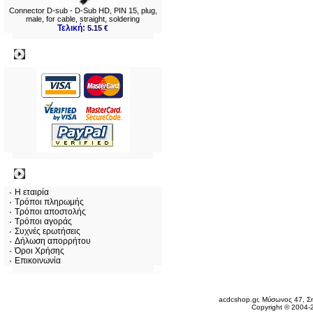
Connector D-sub - D-Sub HD, PIN 15, plug,
male, for cable, straight, soldering
Τελική:
5.15 €
Πληρωμες
Πληροφορίες
Η εταιρία
Τρόποι πληρωμής
Τρόποι αποστολής
Τρόποι αγοράς
Συχνές ερωτήσεις
Δήλωση απορρήτου
Όροι Χρήσης
Επικοινωνία
Πέμπτη 06 Αυγ, 2026
acdcshop.gr, Μύσωνος 47, Ση
Copyright © 2004-