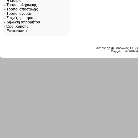
Η εταιρία
Τρόποι πληρωμής
Τρόποι αποστολής
Τρόποι αγοράς
Συχνές ερωτήσεις
Δήλωση απορρήτου
Όροι Χρήσης
Επικοινωνία
Σάββατο 08 Αυγ, 2026
acdcshop.gr, Μύσωνος 47, Ση
Copyright © 2004-