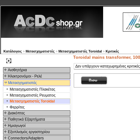
Νέα προϊόντα
Πλοηγός
Εταιρία
Λογαριασμός
Κατάλογος
»
Μετασχηματιστές
»
Μετασχηματιστές Toroidal
»
Κριτικές
Toroidal mains transformer, 10
Kατηγοριες
Δεν υπάρχουν καταχωρημένες κριτικές 
Αισθητήρια
Ηλεκτρονόμοι - Ρελέ
Μετασχηματιστές
Μετασχηματιστές Πλακέτας
Μετασχηματιστές Ρευματος
Μετασχηματιστές Toroidal
Φερρίτες
Διακόπτες
Παθητικά Εξαρτήματα
Hμιαγωγοί
Εξοπλισμός εργαστηρίου
Connectors/Adapters